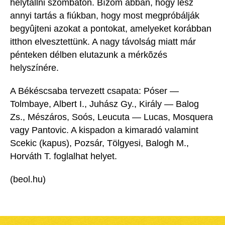
helytállni szombaton. Bízom abban, hogy lesz
annyi tartás a fiúkban, hogy most megpróbálják
begyûjteni azokat a pontokat, amelyeket korábban
itthon elvesztettünk. A nagy távolság miatt már
pénteken délben elutazunk a mérkõzés
helyszínére.
A Békéscsaba tervezett csapata: Póser —
Tolmbaye, Albert I., Juhász Gy., Király — Balog
Zs., Mészáros, Soós, Leucuta — Lucas, Mosquera
vagy Pantovic. A kispadon a kimaradó valamint
Scekic (kapus), Pozsár, Tölgyesi, Balogh M.,
Horváth T. foglalhat helyet.
(beol.hu)