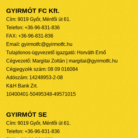
GYIRMÓT FC Kft.
Cím: 9019 Győr, Ménfői út 61.
Telefon: +36-96-831-836
FAX: +36-96-831-836
Email: gyirmotfc@gyirmotfc.hu
Tulajdonos-ügyvezető igazgató: Horváth Ernő
Cégvezető: Margitai Zoltán | margitai@gyirmotfc.hu
Cégjegyzék szám: 08 09 016084
Adószám: 14248953-2-08
K&H Bank Zrt.
10400401-50495348-49571015
GYIRMÓT SE
Cím: 9019 Győr, Ménfői út 61.
Telefon: +36-96-831-836