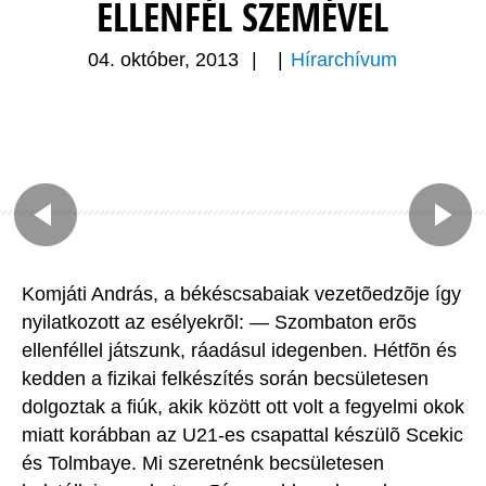
ELLENFÉL SZEMÉVEL
04. október, 2013
|
|
Hírarchívum
Komjáti András, a békéscsabaiak vezetõedzõje így
nyilatkozott az esélyekrõl: — Szombaton erõs
ellenféllel játszunk, ráadásul idegenben. Hétfõn és
kedden a fizikai felkészítés során becsületesen
dolgoztak a fiúk, akik között ott volt a fegyelmi okok
miatt korábban az U21-es csapattal készülõ Scekic
és Tolmbaye. Mi szeretnénk becsületesen