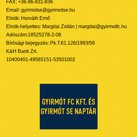
FAX: +36-96-831-836
Email: gyirmotse@gyirmotse.hu
Elnök: Horváth Ernő
Elnök-helyettes: Margitai Zoltán | margitai@gyirmotfc.hu
Adószám:18525278-2-08
Bírósági bejegyzés: Pk.T.61.126/1993/59
K&H Bank Zrt.
10400401-49565151-53501002