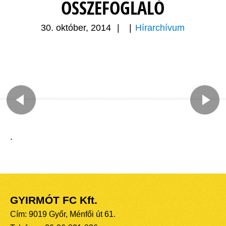
ÖSSZEFOGLALÓ
30. október, 2014
|
|
Hírarchívum
.
GYIRMÓT FC Kft.
Cím: 9019 Győr, Ménfői út 61.