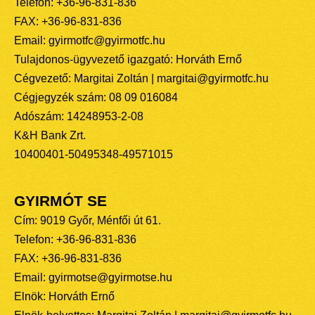
Telefon: +36-96-831-836
FAX: +36-96-831-836
Email: gyirmotfc@gyirmotfc.hu
Tulajdonos-ügyvezető igazgató: Horváth Ernő
Cégvezető: Margitai Zoltán | margitai@gyirmotfc.hu
Cégjegyzék szám: 08 09 016084
Adószám: 14248953-2-08
K&H Bank Zrt.
10400401-50495348-49571015
GYIRMÓT SE
Cím: 9019 Győr, Ménfői út 61.
Telefon: +36-96-831-836
FAX: +36-96-831-836
Email: gyirmotse@gyirmotse.hu
Elnök: Horváth Ernő