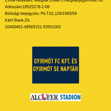
Elnök-helyettes: Margitai Zoltán | margitai@gyirmotfc.hu
Adószám:18525278-2-08
Bírósági bejegyzés: Pk.T.61.126/1993/59
K&H Bank Zrt.
10400401-49565151-53501002