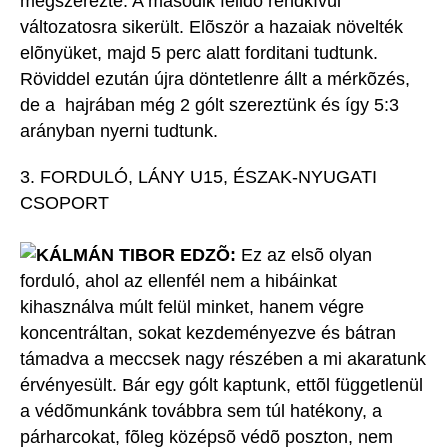
megszerezte. A második félidõ rendkívül
változatosra sikerült. Elõször a hazaiak növelték
elõnyüket, majd 5 perc alatt forditani tudtunk.
Röviddel ezután újra döntetlenre állt a mérkõzés,
de a hajrában még 2 gólt szereztünk és így 5:3
arányban nyerni tudtunk.
3. FORDULÓ, LÁNY U15, ÉSZAK-NYUGATI
CSOPORT
KÁLMÁN TIBOR EDZÕ:
Ez az elsõ olyan
forduló, ahol az ellenfél nem a hibáinkat
kihasználva múlt felül minket, hanem végre
koncentráltan, sokat kezdeményezve és bátran
támadva a meccsek nagy részében a mi akaratunk
érvényesült. Bár egy gólt kaptunk, ettõl függetlenül
a védõmunkánk továbbra sem túl hatékony, a
párharcokat, fõleg középsõ védõ poszton, nem