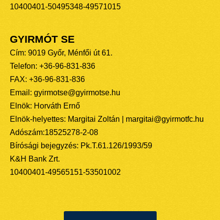
10400401-50495348-49571015
GYIRMÓT SE
Cím: 9019 Győr, Ménfői út 61.
Telefon: +36-96-831-836
FAX: +36-96-831-836
Email: gyirmotse@gyirmotse.hu
Elnök: Horváth Ernő
Elnök-helyettes: Margitai Zoltán | margitai@gyirmotfc.hu
Adószám:18525278-2-08
Bírósági bejegyzés: Pk.T.61.126/1993/59
K&H Bank Zrt.
10400401-49565151-53501002