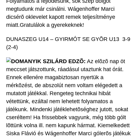
Folyamatos a fejlõdésünk, sok szép dolgot
megtudunk már csinálni. Wágenhoffer Marci
dicsérõ oklevelet kapott remek teljesítménye
miatt.Gratulálok a gyerekeknek!
DUNASZEG U14 – GYIRMÓT SE GYÕR U13 3-9
(2-4)
DOMANYIK SZILÁRD EDZÕ:
Az elõzõ nap öt
meccset játszottunk, ráadásul utaztunk hat órát.
Ennek ellenére magabiztosan nyertük a
mérkõzést, de abszolút nem voltam elégedett a
mutatott játékkal. Rengeteg technikai hibát
vétettünk, ezáltal nem lehetett folyamatos a
játékunk. Mindenki játéklehetõséghez jutott, sokat
cseréltem! Ha frissebbek vagyunk, még több gólt
lõttünk volna ill. nem kapunk hármat. Kiemelkedett
Siska Flávió és Wágenhoffer Marci gólerõs játékuk