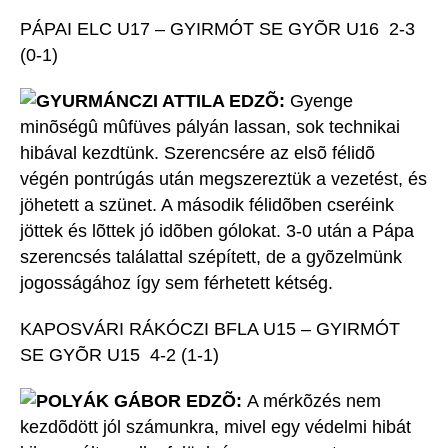
PÁPAI ELC U17 – GYIRMÓT SE GYÕR U16 2-3
(0-1)
GYURMÁNCZI ATTILA EDZÕ:
Gyenge
minõségû mûfüves pályán lassan, sok technikai
hibával kezdtünk. Szerencsére az elsõ félidõ
végén pontrúgás után megszereztük a vezetést, és
jöhetett a szünet. A második félidõben cseréink
jöttek és lõttek jó idõben gólokat. 3-0 után a Pápa
szerencsés találattal szépített, de a gyõzelmünk
jogosságához így sem férhetett kétség.
KAPOSVÁRI RÁKÓCZI BFLA U15 – GYIRMÓT
SE GYÕR U15 4-2 (1-1)
POLYÁK GÁBOR EDZÕ:
A mérkõzés nem
kezdõdött jól számunkra, mivel egy védelmi hibát