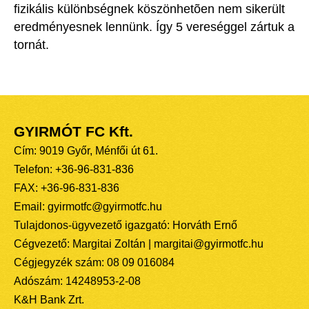
fizikális különbségnek köszönhetõen nem sikerült
eredményesnek lennünk. Így 5 vereséggel zártuk a
tornát.
GYIRMÓT FC Kft.
Cím: 9019 Győr, Ménfői út 61.
Telefon: +36-96-831-836
FAX: +36-96-831-836
Email: gyirmotfc@gyirmotfc.hu
Tulajdonos-ügyvezető igazgató: Horváth Ernő
Cégvezető: Margitai Zoltán | margitai@gyirmotfc.hu
Cégjegyzék szám: 08 09 016084
Adószám: 14248953-2-08
K&H Bank Zrt.