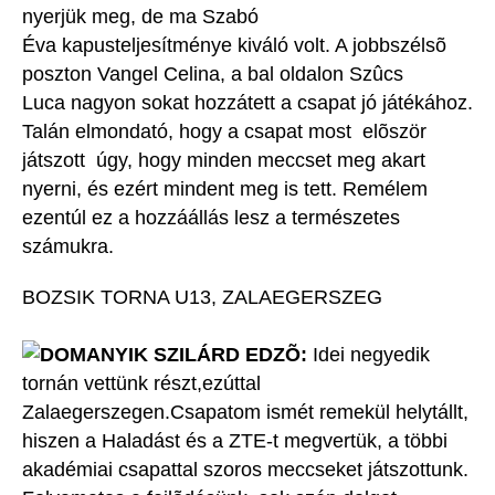
nyerjük meg, de ma
Szabó
Éva kapusteljesítménye kiváló volt. A jobbszélsõ
poszton Vangel Celina, a bal oldalon
Szûcs
Luca nagyon sokat hozzátett a csapat jó játékához.
Talán elmondató, hogy a csapat most elõször
játszott úgy, hogy minden meccset meg akart
nyerni, és ezért mindent meg is tett. Remélem
ezentúl ez a hozzáállás lesz a természetes
számukra.
BOZSIK TORNA U13, ZALAEGERSZEG
DOMANYIK SZILÁRD EDZÕ:
Idei negyedik
tornán vettünk részt,ezúttal
Zalaegerszegen.Csapatom ismét remekül helytállt,
hiszen a Haladást és a ZTE-t megvertük, a többi
akadémiai csapattal szoros meccseket játszottunk.