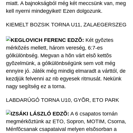
miatt. A bajnokságból még két meccsünk van, meg
kell nyerni mindegyiket! Ezen dolgozunk.
KIEMELT BOZSIK TORNA U11, ZALAEGERSZEG
KEGLOVICH FERENC EDZÕ:
Két gyõztes
mérkõzés mellett, három vereség, 6:7-es
gólkülönbség. Megvan a hõn várt elsõ kettõs
gyõzelmünk, a gólkülönbségünk sem volt még
ennyire jó. Játék még mindig elmaradt a várttól, de
kezdjük felvenni az nb egyesek ritmusát. Nekünk
nagy segítség ez a torna.
LABDARÚGÓ TORNA U10, GYÕR, ETO PARK
IZSÁKI LÁSZLÓ EDZÕ:
A 6 csapatos tornán
megmérkõztünk az ETO, Sopron, MOTIM, Csorna,
Ménfõcsanak csapataival melyen elsõsorban a