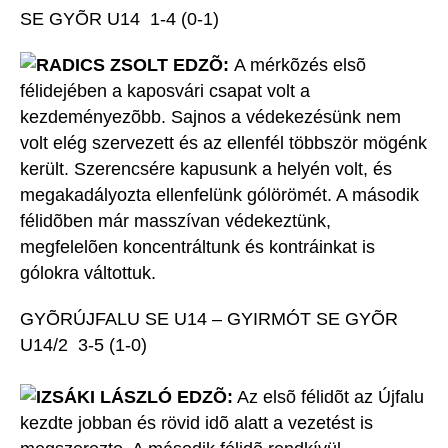
SE GYÕR U14 1-4 (0-1)
RADICS ZSOLT EDZÕ:
A mérkõzés elsõ
félidejében a kaposvári csapat volt a
kezdeményezõbb. Sajnos a védekezésünk nem
volt elég szervezett és az ellenfél többször mögénk
került. Szerencsére kapusunk a helyén volt, és
megakadályozta ellenfelünk gólörömét. A második
félidõben már masszívan védekeztünk,
megfelelõen koncentráltunk és kontráinkat is
gólokra váltottuk.
GYÕRÚJFALU SE U14 – GYIRMÓT SE GYÕR
U14/2 3-5 (1-0)
IZSÁKI LÁSZLÓ EDZÕ:
Az elsõ félidõt az Újfalu
kezdte jobban és rövid idõ alatt a vezetést is