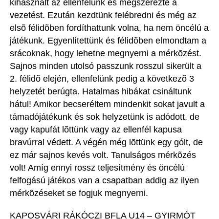
kihasznált az ellenfelünk és megszerezte a
vezetést. Ezután kezdtünk felébredni és még az
elsõ félidõben fordíthattunk volna, ha nem öncélú a
játékunk. Egyenlítettünk és félidõben elmondtam a
srácoknak, hogy lehetne megnyerni a mérkõzést.
Sajnos minden utolsó passzunk rosszul sikerült a
2. félidõ elején, ellenfelünk pedig a következõ 3
helyzetét berúgta. Hatalmas hibákat csináltunk
hátul! Amikor becseréltem mindenkit sokat javult a
támadójátékunk és sok helyzetünk is adódott, de
vagy kapufát lõttünk vagy az ellenfél kapusa
bravúrral védett. A végén még lõttünk egy gólt, de
ez már sajnos kevés volt. Tanulságos mérkõzés
volt! Amíg ennyi rossz teljesítmény és öncélú
felfogású játékos van a csapatban addig az ilyen
mérkõzéseket se fogjuk megnyerni.
KAPOSVÁRI RÁKÓCZI BFLA U14 – GYIRMÓT