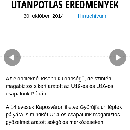
UTÁNPÓTLÁS EREDMÉNYEK
30. október, 2014
|
|
Hírarchívum
Az elõbbieknél kisebb különbségû, de szintén
magabiztos sikert aratott az U19-es és U16-os
csapatunk Pápán.
A 14 évesek Kaposváron illetve Gyõrújfalun léptek
pályára, s mindkét U14-es csapatunk magabiztos
gyõzelmet aratott sokgólos mérkõzéseken.