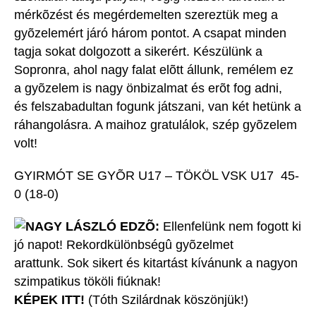
mérkõzést és megérdemelten szereztük meg a
gyõzelemért járó három pontot. A csapat minden
tagja sokat dolgozott a sikerért. Készülünk a
Sopronra, ahol nagy falat elõtt állunk, remélem ez
a gyõzelem is nagy önbizalmat és erõt fog adni,
és felszabadultan fogunk játszani, van két hetünk a
ráhangolásra. A maihoz gratulálok, szép gyõzelem
volt!
GYIRMÓT SE GYÕR U17 – TÖKÖL VSK U17 45-
0 (18-0)
NAGY LÁSZLÓ EDZÕ:
Ellenfelünk nem fogott ki
jó napot! Rekordkülönbségû gyõzelmet
arattunk. Sok sikert és kitartást kívánunk a nagyon
szimpatikus tököli fiúknak!
KÉPEK ITT!
(Tóth Szilárdnak köszönjük!)