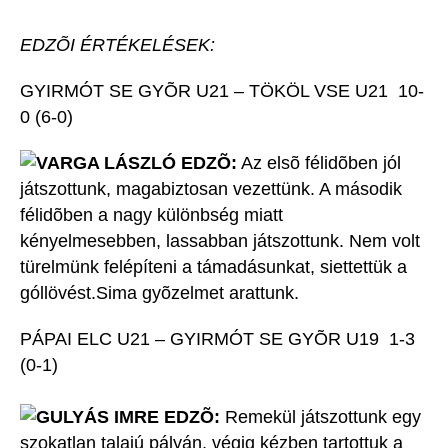
EDZÕI ÉRTÉKELÉSEK:
GYIRMÓT SE GYÕR U21 – TÖKÖL VSE U21 10-
0 (6-0)
VARGA LÁSZLÓ EDZÕ:
Az elsõ félidõben jól
játszottunk, magabiztosan vezettünk. A második
félidõben a nagy különbség miatt
kényelmesebben, lassabban játszottunk. Nem volt
türelmünk felépíteni a támadásunkat, siettettük a
góllövést.Sima gyõzelmet arattunk.
PÁPAI ELC U21 – GYIRMÓT SE GYÕR U19 1-3
(0-1)
GULYÁS IMRE EDZÕ:
Remekül játszottunk egy
szokatlan talajú pályán, végig kézben tartottuk a