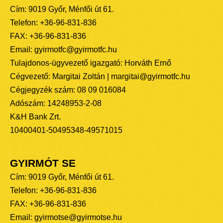
Cím: 9019 Győr, Ménfői út 61.
Telefon: +36-96-831-836
FAX: +36-96-831-836
Email: gyirmotfc@gyirmotfc.hu
Tulajdonos-ügyvezető igazgató: Horváth Ernő
Cégvezető: Margitai Zoltán | margitai@gyirmotfc.hu
Cégjegyzék szám: 08 09 016084
Adószám: 14248953-2-08
K&H Bank Zrt.
10400401-50495348-49571015
GYIRMÓT SE
Cím: 9019 Győr, Ménfői út 61.
Telefon: +36-96-831-836
FAX: +36-96-831-836
Email: gyirmotse@gyirmotse.hu