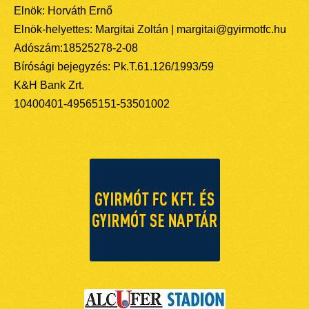
Elnök: Horváth Ernő
Elnök-helyettes: Margitai Zoltán | margitai@gyirmotfc.hu
Adószám:18525278-2-08
Bírósági bejegyzés: Pk.T.61.126/1993/59
K&H Bank Zrt.
10400401-49565151-53501002