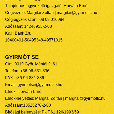
Tulajdonos-ügyvezető igazgató: Horváth Ernő
Cégvezető: Margitai Zoltán | margitai@gyirmotfc.hu
Cégjegyzék szám: 08 09 016084
Adószám: 14248953-2-08
K&H Bank Zrt.
10400401-50495348-49571015
GYIRMÓT SE
Cím: 9019 Győr, Ménfői út 61.
Telefon: +36-96-831-836
FAX: +36-96-831-836
Email: gyirmotse@gyirmotse.hu
Elnök: Horváth Ernő
Elnök-helyettes: Margitai Zoltán | margitai@gyirmotfc.hu
Adószám:18525278-2-08
Bírósági bejegyzés: Pk.T.61.126/1993/59