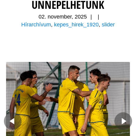
ÜNNEPELHETÜNK
02. november, 2025
|
|
Hírarchívum
,
kepes_hirek_1920
,
slider