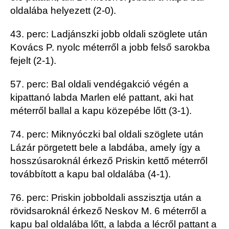
oldalába helyezett (2-0).
43. perc: Ladjánszki jobb oldali szöglete után
Kovács P. nyolc méterről a jobb felső sarokba
fejelt (2-1).
57. perc: Bal oldali vendégakció végén a
kipattanó labda Marlen elé pattant, aki hat
méterről ballal a kapu közepébe lőtt (3-1).
74. perc: Miknyóczki bal oldali szöglete után
Lázár pörgetett bele a labdába, amely így a
hosszúsaroknál érkező Priskin kettő méterről
továbbított a kapu bal oldalába (4-1).
76. perc: Priskin jobboldali asszisztja után a
rövidsaroknál érkező Neskov M. 6 méterről a
kapu bal oldalába lőtt, a labda a lécről pattant a