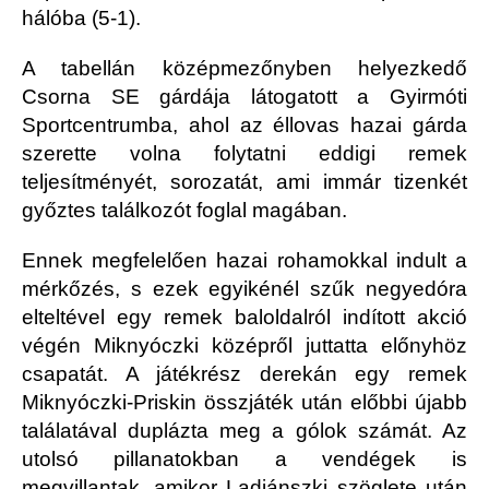
hálóba (5-1).
A tabellán középmezőnyben helyezkedő
Csorna SE gárdája látogatott a Gyirmóti
Sportcentrumba, ahol az éllovas hazai gárda
szerette volna folytatni eddigi remek
teljesítményét, sorozatát, ami immár tizenkét
győztes találkozót foglal magában.
Ennek megfelelően hazai rohamokkal indult a
mérkőzés, s ezek egyikénél szűk negyedóra
elteltével egy remek baloldalról indított akció
végén Miknyóczki középről juttatta előnyhöz
csapatát. A játékrész derekán egy remek
Miknyóczki-Priskin összjáték után előbbi újabb
találatával duplázta meg a gólok számát. Az
utolsó pillanatokban a vendégek is
megvillantak, amikor Ladjánszki szöglete után