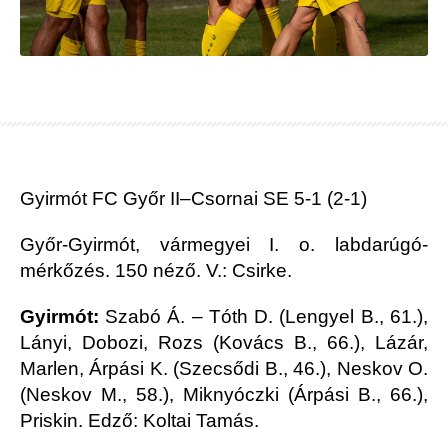
Gyirmót FC Győr II–Csornai SE 5-1 (2-1)
Győr-Gyirmót, vármegyei I. o. labdarúgó-
mérkőzés. 150 néző. V.: Csirke.
Gyirmót:
Szabó Á. – Tóth D. (Lengyel B., 61.),
Lányi, Dobozi, Rozs (Kovács B., 66.), Lázár,
Marlen, Árpási K. (Szecsődi B., 46.), Neskov O.
(Neskov M., 58.), Miknyóczki (Árpási B., 66.),
Priskin. Edző: Koltai Tamás.