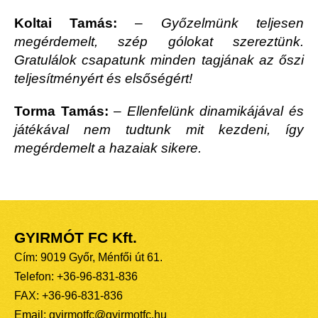
Koltai Tamás:
–
Győzelmünk teljesen
megérdemelt, szép gólokat szereztünk.
Gratulálok csapatunk minden tagjának az őszi
teljesítményért és elsőségért!
Torma Tamás:
–
Ellenfelünk dinamikájával és
játékával nem tudtunk mit kezdeni, így
megérdemelt a hazaiak sikere.
GYIRMÓT FC Kft.
Cím: 9019 Győr, Ménfői út 61.
Telefon: +36-96-831-836
FAX: +36-96-831-836
Email: gyirmotfc@gyirmotfc.hu