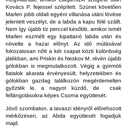
Kovács P. fejessel szépített. Szünet követően
Marlen jobb oldali egyéni villanása utáni lövése
jelentett veszélyt, de a labda a kapu fölé szállt.
Nem így újabb tíz perccel később, amikor ismét
Marlen eszmélt egy kipattanó labda után és
növelte a hazai előnyt. Az idő múlásával
fokozatosan nőtt a két csapat közti különbség
játékban, ami Priskin és Neskov M. révén újabb
gólokban is megmutatkozott. Végig a gyirmóti
fiatalok akarata érvényesült, helyzetekben és
gólokban gazdag találkozón megérdemelten
győzték le, a nagyot küzdő, de csak
fellángolásokra képes Csorna együttesét.
Jövő szombaton, a tavaszi idényről előrehozott
mérkőzésen, az Abda együttesét fogadjuk
majd.