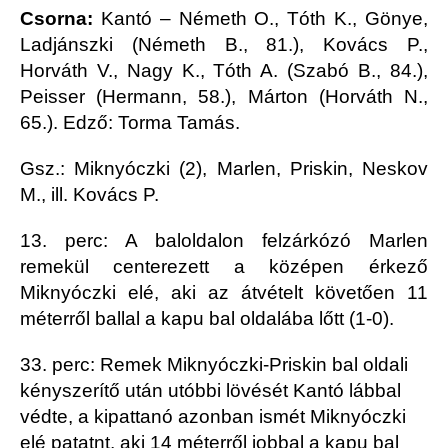
Csorna:
Kantó – Németh O., Tóth K., Gönye,
Ladjánszki (Németh B., 81.), Kovács P.,
Horváth V., Nagy K., Tóth A. (Szabó B., 84.),
Peisser (Hermann, 58.), Márton (Horváth N.,
65.). Edző: Torma Tamás.
Gsz.: Miknyóczki (2), Marlen, Priskin, Neskov
M., ill. Kovács P.
13. perc: A baloldalon felzárkózó Marlen
remekül centerezett a középen érkező
Miknyóczki elé, aki az átvételt követően 11
méterről ballal a kapu bal oldalába lőtt (1-0).
33. perc: Remek Miknyóczki-Priskin bal oldali
kényszerítő után utóbbi lövését Kantó lábbal
védte, a kipattanó azonban ismét Miknyóczki
elé patatnt, aki 14 méterről jobbal a kapu bal