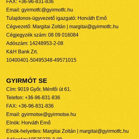
FAX: +36-96-831-836
Email: gyirmotfc@gyirmotfc.hu
Tulajdonos-ügyvezető igazgató: Horváth Ernő
Cégvezető: Margitai Zoltán | margitai@gyirmotfc.hu
Cégjegyzék szám: 08 09 016084
Adószám: 14248953-2-08
K&H Bank Zrt.
10400401-50495348-49571015
GYIRMÓT SE
Cím: 9019 Győr, Ménfői út 61.
Telefon: +36-96-831-836
FAX: +36-96-831-836
Email: gyirmotse@gyirmotse.hu
Elnök: Horváth Ernő
Elnök-helyettes: Margitai Zoltán | margitai@gyirmotfc.hu