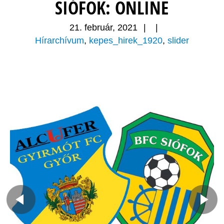
SIÓFOK: ONLINE
21. február, 2021
|
|
Hírarchívum
,
kepes_hirek_1920
,
slider