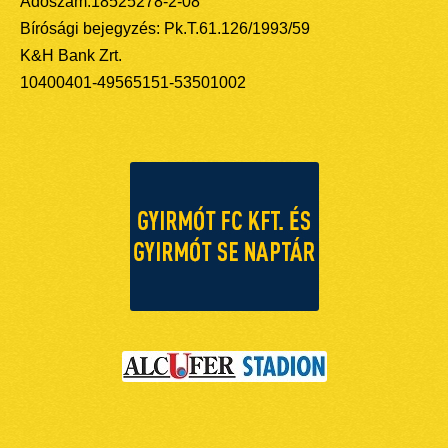
Adószám:18525278-2-08
Bírósági bejegyzés: Pk.T.61.126/1993/59
K&H Bank Zrt.
10400401-49565151-53501002