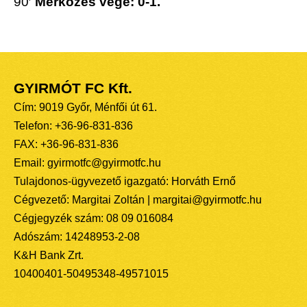
90′
Mérkőzés vége: 0-1.
GYIRMÓT FC Kft.
Cím: 9019 Győr, Ménfői út 61.
Telefon: +36-96-831-836
FAX: +36-96-831-836
Email: gyirmotfc@gyirmotfc.hu
Tulajdonos-ügyvezető igazgató: Horváth Ernő
Cégvezető: Margitai Zoltán | margitai@gyirmotfc.hu
Cégjegyzék szám: 08 09 016084
Adószám: 14248953-2-08
K&H Bank Zrt.
10400401-50495348-49571015