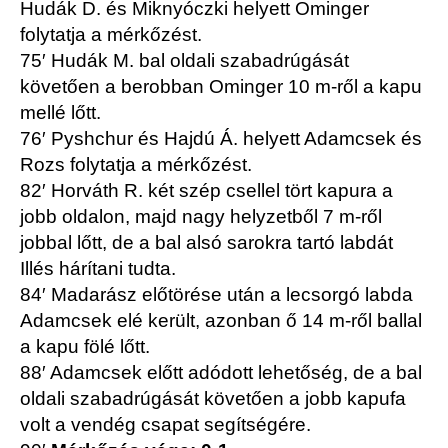
Hudák D. és Miknyóczki helyett Ominger
folytatja a mérkőzést.
75′ Hudák M. bal oldali szabadrúgását
követően a berobban Ominger 10 m-ről a kapu
mellé lőtt.
76′ Pyshchur és Hajdú Á. helyett Adamcsek és
Rozs folytatja a mérkőzést.
82′ Horváth R. két szép csellel tört kapura a
jobb oldalon, majd nagy helyzetből 7 m-ről
jobbal lőtt, de a bal alsó sarokra tartó labdát
Illés hárítani tudta.
84′ Madarász előtörése után a lecsorgó labda
Adamcsek elé került, azonban ő 14 m-ről ballal
a kapu fölé lőtt.
88′ Adamcsek előtt adódott lehetőség, de a bal
oldali szabadrúgását követően a jobb kapufa
volt a vendég csapat segítségére.