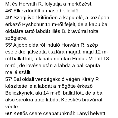
M, és Horváth R. folytatja a mérkőzést.
46′ Elkezdődött a második félidő.
49′ Szegi ívelt kitűnően a kapu elé, a középen
érkező Pyshchur 11 m-ről fejelt, de a kapu bal
oldalára tartó labdát Illés B. bravúrral tolta
szögletre.
55′ A jobb oldalról induló Horváth R. szép
cselekkel játszotta tisztára magát, majd 12 m-
ről ballal lőtt, a kipattanó után Hudák M. lőtt 18
m-ről, de lövése után a labda a bal kapufa
mellé szállt.
57′ Bal oldali vendégakció végén Király P.
készítette le a labdát a mögötte érkező
Beliczkynek, aki 14 m-ről ballal lőtt, de a bal
alsó sarokra tartó labdát Kecskés bravúrral
védte.
60′ Kettős csere csapatunknál: Lányi helyett