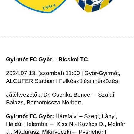
Gyirmót FC Győr – Bicskei TC
2024.07.13. (szombat) 11:00 | Győr-Gyirmót,
ALCUFER Stadion I Felkészülési mérkőzés
Játékvezetők: Dr. Csonka Bence – Szalai
Balázs, Bornemissza Norbert,
Gyirmót FC
Győr:
Hársfalvi – Szegi, Lányi,
Hajdú, Helembai – Kiss N.- Kovács D., Molnár
J., Madarász, Miknyóczki – Pyshchur I