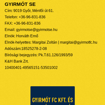
GYIRMÓT SE
Cím: 9019 Győr, Ménfői út 61.
Telefon: +36-96-831-836
FAX: +36-96-831-836
Email: gyirmotse@gyirmotse.hu
Elnök: Horváth Ernő
Elnök-helyettes: Margitai Zoltán | margitai@gyirmotfc.hu
Adószám:18525278-2-08
Bírósági bejegyzés: Pk.T.61.126/1993/59
K&H Bank Zrt.
10400401-49565151-53501002