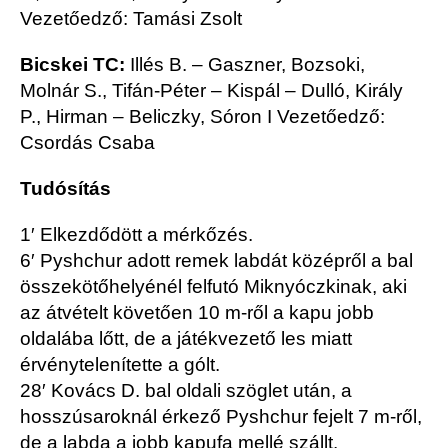
Vezetőedző: Tamási Zsolt
Bicskei TC:
Illés B. – Gaszner, Bozsoki,
Molnár S., Tifán-Péter – Kispál – Dulló, Király
P., Hirman – Beliczky, Sóron I Vezetőedző:
Csordás Csaba
Tudósítás
1′ Elkezdődött a mérkőzés.
6′ Pyshchur adott remek labdát középről a bal
összekötőhelyénél felfutó Miknyóczkinak, aki
az átvételt követően 10 m-ről a kapu jobb
oldalába lőtt, de a játékvezető les miatt
érvénytelenítette a gólt.
28′ Kovács D. bal oldali szöglet után, a
hosszúsaroknál érkező Pyshchur fejelt 7 m-ről,
de a labda a jobb kapufa mellé szállt.