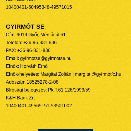
10400401-50495348-49571015
GYIRMÓT SE
Cím: 9019 Győr, Ménfői út 61.
Telefon: +36-96-831-836
FAX: +36-96-831-836
Email: gyirmotse@gyirmotse.hu
Elnök: Horváth Ernő
Elnök-helyettes: Margitai Zoltán | margitai@gyirmotfc.hu
Adószám:18525278-2-08
Bírósági bejegyzés: Pk.T.61.126/1993/59
K&H Bank Zrt.
10400401-49565151-53501002