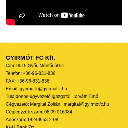
GYIRMÓT FC Kft.
Cím: 9019 Győr, Ménfői út 61.
Telefon: +36-96-831-836
FAX: +36-96-831-836
Email: gyirmotfc@gyirmotfc.hu
Tulajdonos-ügyvezető igazgató: Horváth Ernő
Cégvezető: Margitai Zoltán | margitai@gyirmotfc.hu
Cégjegyzék szám: 08 09 016084
Adószám: 14248953-2-08
K&H Bank Zrt.