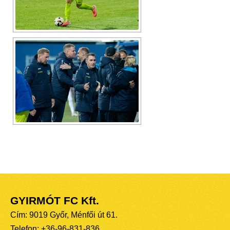
GYIRMÓT FC Kft.
Cím: 9019 Győr, Ménfői út 61.
Telefon: +36-96-831-836