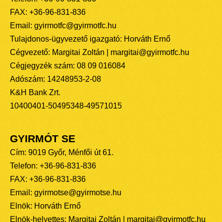
FAX: +36-96-831-836
Email: gyirmotfc@gyirmotfc.hu
Tulajdonos-ügyvezető igazgató: Horváth Ernő
Cégvezető: Margitai Zoltán | margitai@gyirmotfc.hu
Cégjegyzék szám: 08 09 016084
Adószám: 14248953-2-08
K&H Bank Zrt.
10400401-50495348-49571015
GYIRMÓT SE
Cím: 9019 Győr, Ménfői út 61.
Telefon: +36-96-831-836
FAX: +36-96-831-836
Email: gyirmotse@gyirmotse.hu
Elnök: Horváth Ernő
Elnök-helyettes: Margitai Zoltán | margitai@gyirmotfc.hu