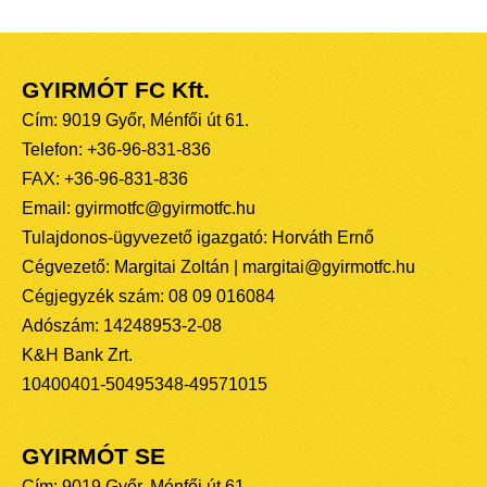
GYIRMÓT FC Kft.
Cím: 9019 Győr, Ménfői út 61.
Telefon: +36-96-831-836
FAX: +36-96-831-836
Email: gyirmotfc@gyirmotfc.hu
Tulajdonos-ügyvezető igazgató: Horváth Ernő
Cégvezető: Margitai Zoltán | margitai@gyirmotfc.hu
Cégjegyzék szám: 08 09 016084
Adószám: 14248953-2-08
K&H Bank Zrt.
10400401-50495348-49571015
GYIRMÓT SE
Cím: 9019 Győr, Ménfői út 61.