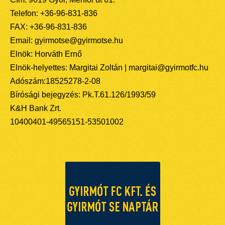
Telefon: +36-96-831-836
FAX: +36-96-831-836
Email: gyirmotse@gyirmotse.hu
Elnök: Horváth Ernő
Elnök-helyettes: Margitai Zoltán | margitai@gyirmotfc.hu
Adószám:18525278-2-08
Bírósági bejegyzés: Pk.T.61.126/1993/59
K&H Bank Zrt.
10400401-49565151-53501002