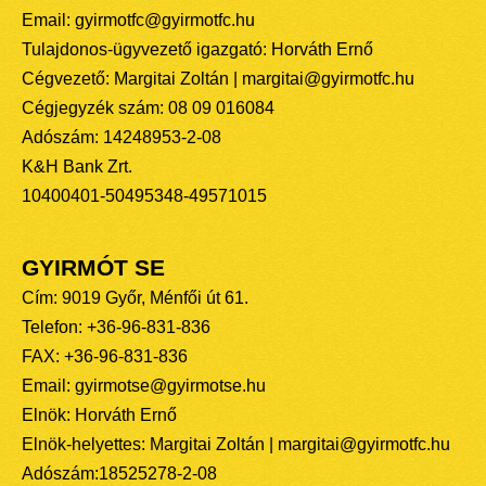
Email: gyirmotfc@gyirmotfc.hu
Tulajdonos-ügyvezető igazgató: Horváth Ernő
Cégvezető: Margitai Zoltán | margitai@gyirmotfc.hu
Cégjegyzék szám: 08 09 016084
Adószám: 14248953-2-08
K&H Bank Zrt.
10400401-50495348-49571015
GYIRMÓT SE
Cím: 9019 Győr, Ménfői út 61.
Telefon: +36-96-831-836
FAX: +36-96-831-836
Email: gyirmotse@gyirmotse.hu
Elnök: Horváth Ernő
Elnök-helyettes: Margitai Zoltán | margitai@gyirmotfc.hu
Adószám:18525278-2-08