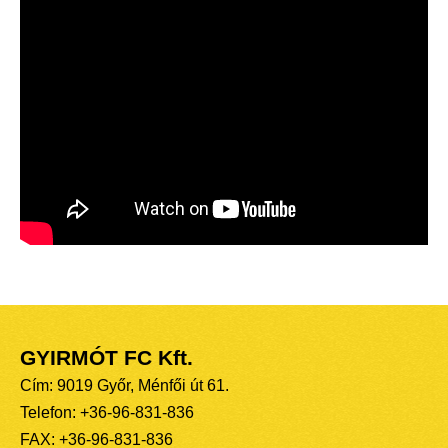
GYIRMÓT FC Kft.
Cím: 9019 Győr, Ménfői út 61.
Telefon: +36-96-831-836
FAX: +36-96-831-836