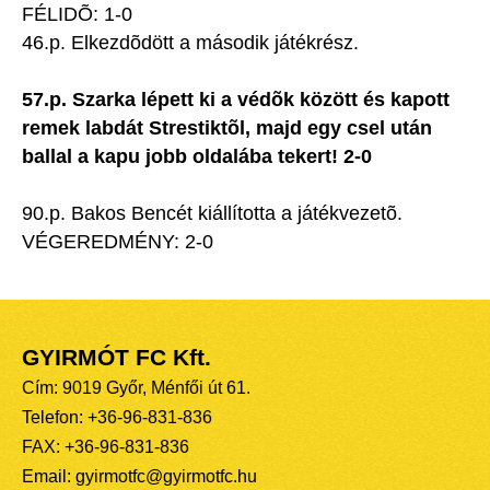
FÉLIDÕ: 1-0
46.p. Elkezdõdött a második játékrész.
57.p. Szarka lépett ki a védõk között és kapott
remek labdát Strestiktõl, majd egy csel után
ballal a kapu jobb oldalába tekert! 2-0
90.p. Bakos Bencét kiállította a játékvezetõ.
VÉGEREDMÉNY: 2-0
GYIRMÓT FC Kft.
Cím: 9019 Győr, Ménfői út 61.
Telefon: +36-96-831-836
FAX: +36-96-831-836
Email: gyirmotfc@gyirmotfc.hu