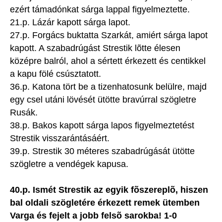
ezért támadónkat sárga lappal figyelmeztette.
21.p. Lázár kapott sárga lapot.
27.p. Forgács buktatta Szarkát, amiért sárga lapot
kapott. A szabadrúgást Strestik lõtte élesen
középre balról, ahol a sértett érkezett és centikkel
a kapu fölé csúsztatott.
36.p. Katona tört be a tizenhatosunk belülre, majd
egy csel utáni lövését ütötte bravúrral szögletre
Rusák.
38.p. Bakos kapott sárga lapos figyelmeztetést
Strestik visszarántásáért.
39.p. Strestik 30 méteres szabadrúgását ütötte
szögletre a vendégek kapusa.
40.p. Ismét Strestik az egyik fõszereplõ, hiszen
bal oldali szögletére érkezett remek ütemben
Varga és fejelt a jobb felsõ sarokba! 1-0