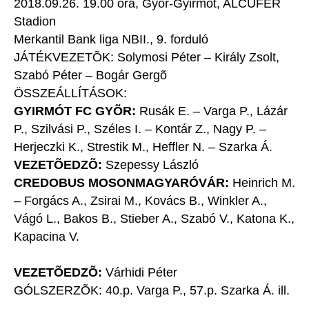
2018.09.26. 19.00 óra, Gyõr-Gyirmót, ALCUFER
Stadion
Merkantil Bank liga NBII., 9. forduló
JÁTÉKVEZETÕK: Solymosi Péter – Király Zsolt,
Szabó Péter – Bogár Gergõ
ÖSSZEÁLLÍTÁSOK:
GYIRMÓT FC GYÕR:
Rusák E. – Varga P., Lázár
P., Szilvási P., Széles I. – Kontár Z., Nagy P. –
Herjeczki K., Strestik M., Heffler N. – Szarka Á.
VEZETÕEDZÕ:
Szepessy László
CREDOBUS MOSONMAGYARÓVÁR:
Heinrich M.
– Forgács A., Zsirai M., Kovács B., Winkler A.,
Vágó L., Bakos B., Stieber A., Szabó V., Katona K.,
Kapacina V.
VEZETÕEDZÕ:
Várhidi Péter
GÓLSZERZÕK: 40.p. Varga P., 57.p. Szarka Á. ill.
–