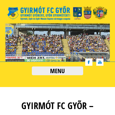
MENU
GYIRMÓT FC GYÕR –