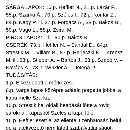
SÁRGA LAPOK: 16.p. Heffler N., 21.p. Lázár P.,
55.p. Szarka Á., 70.p. Széles I., 72.p. Kontár Z.,
84.p. Nagy P. ill. 27.p. Forgács A., 38.p. Bakos B.,
50.p. Vágó L., 58.p. Zsirai M.
PIROS LAPOK: – ill. 90.p. Bakos B.
CSERÉK: 73.p. Heffler N. – Sandal D., 84.p.
Strestik M. – Villám B., 87.p. Herjeczki K. – Krebsz
M. ill. 63.p. Stieber A. – Bartos J., 63.p. Szabó V. –
Kovács Á., 78.p. Winkler A. – Jelena R.
TUDÓSÍTÁS:
1.p. Elkezdõdött a mérkõzés.
6.p. Varga lapos középre adását pörgette jobbal a
kapu mellé Szarka.
10.p. Strestik bal oldali beadását lõtte a rövid
saroknál, kapásból Széles a kapu fölé.
16.p. Heffler esett el az ellenfél tizenhatosán belül,
de a játékvezetõ nem látott szabálytalanságot,