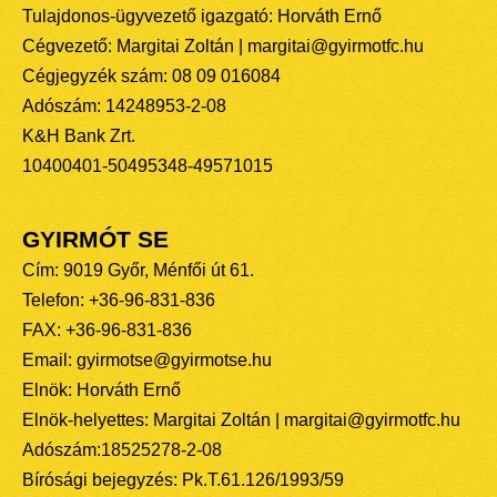
Tulajdonos-ügyvezető igazgató: Horváth Ernő
Cégvezető: Margitai Zoltán | margitai@gyirmotfc.hu
Cégjegyzék szám: 08 09 016084
Adószám: 14248953-2-08
K&H Bank Zrt.
10400401-50495348-49571015
GYIRMÓT SE
Cím: 9019 Győr, Ménfői út 61.
Telefon: +36-96-831-836
FAX: +36-96-831-836
Email: gyirmotse@gyirmotse.hu
Elnök: Horváth Ernő
Elnök-helyettes: Margitai Zoltán | margitai@gyirmotfc.hu
Adószám:18525278-2-08
Bírósági bejegyzés: Pk.T.61.126/1993/59