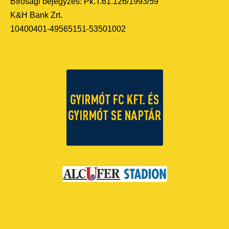
Bírósági bejegyzés: Pk.T.61.126/1993/59
K&H Bank Zrt.
10400401-49565151-53501002