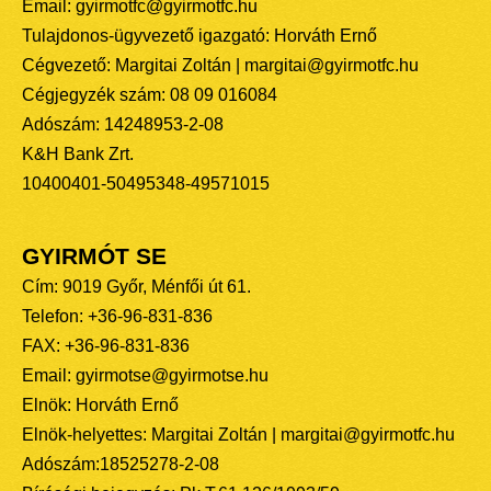
Email: gyirmotfc@gyirmotfc.hu
Tulajdonos-ügyvezető igazgató: Horváth Ernő
Cégvezető: Margitai Zoltán | margitai@gyirmotfc.hu
Cégjegyzék szám: 08 09 016084
Adószám: 14248953-2-08
K&H Bank Zrt.
10400401-50495348-49571015
GYIRMÓT SE
Cím: 9019 Győr, Ménfői út 61.
Telefon: +36-96-831-836
FAX: +36-96-831-836
Email: gyirmotse@gyirmotse.hu
Elnök: Horváth Ernő
Elnök-helyettes: Margitai Zoltán | margitai@gyirmotfc.hu
Adószám:18525278-2-08