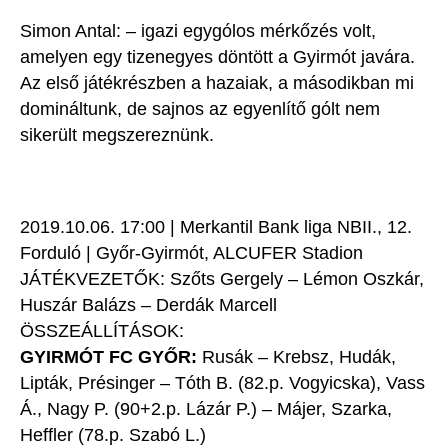
Simon Antal: – igazi egygólos mérkőzés volt,
amelyen egy tizenegyes döntött a Gyirmót javára.
Az első játékrészben a hazaiak, a másodikban mi
domináltunk, de sajnos az egyenlítő gólt nem
sikerült megszereznünk.
2019.10.06. 17:00 | Merkantil Bank liga NBII., 12.
Forduló | Győr-Gyirmót, ALCUFER Stadion
JÁTÉKVEZETŐK: Szőts Gergely – Lémon Oszkár,
Huszár Balázs – Derdák Marcell
ÖSSZEÁLLÍTÁSOK:
GYIRMÓT FC GYŐR:
Rusák – Krebsz, Hudák,
Lipták, Présinger – Tóth B. (82.p. Vogyicska), Vass
Á., Nagy P. (90+2.p. Lázár P.) – Májer, Szarka,
Heffler (78.p. Szabó L.)