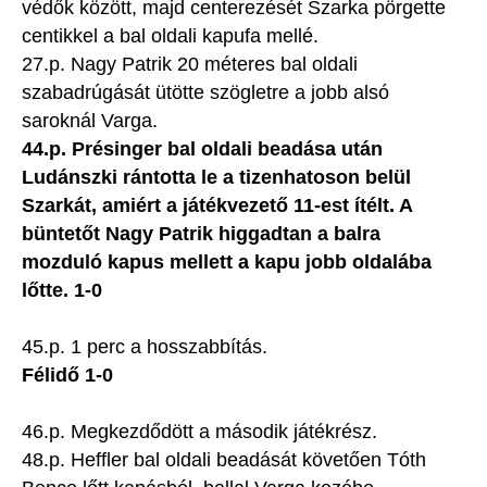
védők között, majd centerezését Szarka pörgette
centikkel a bal oldali kapufa mellé.
27.p. Nagy Patrik 20 méteres bal oldali
szabadrúgását ütötte szögletre a jobb alsó
saroknál Varga.
44.p. Présinger bal oldali beadása után
Ludánszki rántotta le a tizenhatoson belül
Szarkát, amiért a játékvezető 11-est ítélt. A
büntetőt Nagy Patrik higgadtan a balra
mozduló kapus mellett a kapu jobb oldalába
lőtte. 1-0
45.p. 1 perc a hosszabbítás.
Félidő 1-0
46.p. Megkezdődött a második játékrész.
48.p. Heffler bal oldali beadását követően Tóth