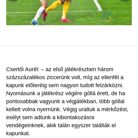
Csertői Aurél: – az első játékrészben három
százszázalékos ziccerünk volt, míg az ellenfél a
kapunk előteréig sem nagyon tudott felzárkózni.
Nyomásunk a játékrész végére góllá érett, de ha
pontosabbak vagyunk a végjátékban, több góllal
kellett volna nyernünk. Végig uraltuk a mérkőzést,
esélyt sem adtunk a kibontakozásra
vendégeinknek, akik talán egyszer találták el
kapunkat.