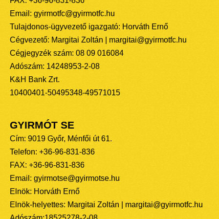
FAX: +36-96-831-836
Email: gyirmotfc@gyirmotfc.hu
Tulajdonos-ügyvezető igazgató: Horváth Ernő
Cégvezető: Margitai Zoltán | margitai@gyirmotfc.hu
Cégjegyzék szám: 08 09 016084
Adószám: 14248953-2-08
K&H Bank Zrt.
10400401-50495348-49571015
GYIRMÓT SE
Cím: 9019 Győr, Ménfői út 61.
Telefon: +36-96-831-836
FAX: +36-96-831-836
Email: gyirmotse@gyirmotse.hu
Elnök: Horváth Ernő
Elnök-helyettes: Margitai Zoltán | margitai@gyirmotfc.hu
Adószám:18525278-2-08