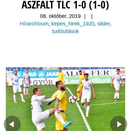
ASZFALT TLC 1-0 (1-0)
08. október, 2019
|
|
Hírarchívum
,
kepes_hirek_1920
,
slider
,
tudósítások