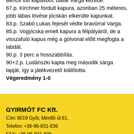
Bence lőtt kapásból, ballal Varga kezébe.
67.p. Kirchner fordult kapura, azonban 25 méteres,
jobb lábas lövése jócskán elkerülte kapunkat.
83.p. Szabó Lukas fejesét védte bravúrral Varga.
85.p. Vogyicska emelt kapura a félpályáról, de a
visszafutó kapus még a gólvonal előtt megfogta a
labdát.
90.p. 3 perc a hosszabbítás.
90+2.p. Ludánszki kapta meg második sárga
lapját, így a játékvezető kiállította.
Végeredmény 1-0
GYIRMÓT FC Kft.
Cím: 9019 Győr, Ménfői út 61.
Telefon: +36-96-831-836