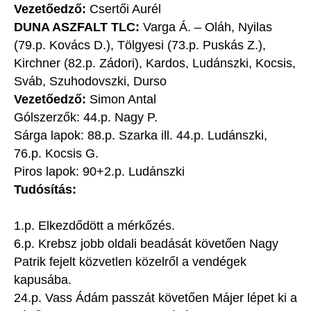
Vezetőedző:
Csertői Aurél
DUNA ASZFALT TLC:
Varga Á. – Oláh, Nyilas
(79.p. Kovács D.), Tölgyesi (73.p. Puskás Z.),
Kirchner (82.p. Zádori), Kardos, Ludánszki, Kocsis,
Sváb, Szuhodovszki, Durso
Vezetőedző:
Simon Antal
Gólszerzők: 44.p. Nagy P.
Sárga lapok: 88.p. Szarka ill. 44.p. Ludánszki,
76.p. Kocsis G.
Piros lapok: 90+2.p. Ludánszki
Tudósítás:
1.p. Elkezdődött a mérkőzés.
6.p. Krebsz jobb oldali beadását követően Nagy
Patrik fejelt közvetlen közelről a vendégek
kapusába.
24.p. Vass Ádám passzát követően Májer lépet ki a