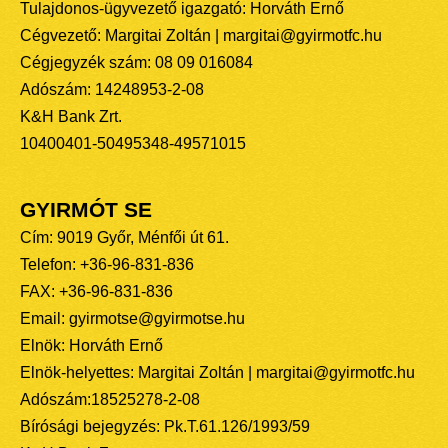
Tulajdonos-ügyvezető igazgató: Horváth Ernő
Cégvezető: Margitai Zoltán | margitai@gyirmotfc.hu
Cégjegyzék szám: 08 09 016084
Adószám: 14248953-2-08
K&H Bank Zrt.
10400401-50495348-49571015
GYIRMÓT SE
Cím: 9019 Győr, Ménfői út 61.
Telefon: +36-96-831-836
FAX: +36-96-831-836
Email: gyirmotse@gyirmotse.hu
Elnök: Horváth Ernő
Elnök-helyettes: Margitai Zoltán | margitai@gyirmotfc.hu
Adószám:18525278-2-08
Bírósági bejegyzés: Pk.T.61.126/1993/59