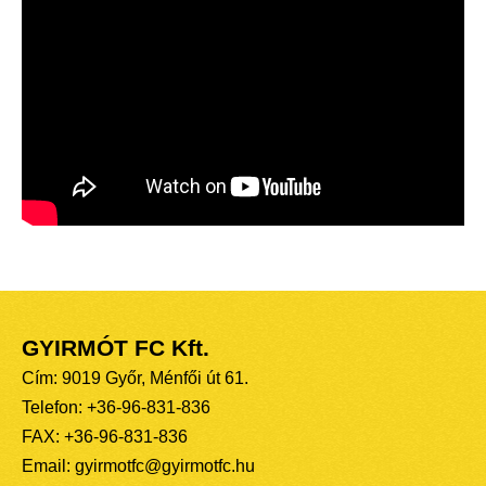
GYIRMÓT FC Kft.
Cím: 9019 Győr, Ménfői út 61.
Telefon: +36-96-831-836
FAX: +36-96-831-836
Email: gyirmotfc@gyirmotfc.hu