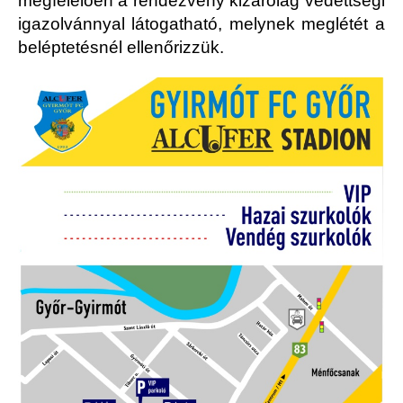
megfelelően a rendezvény kizárólag védettségi
igazolvánnyal látogatható, melynek meglétét a
beléptetésnél ellenőrizzük.