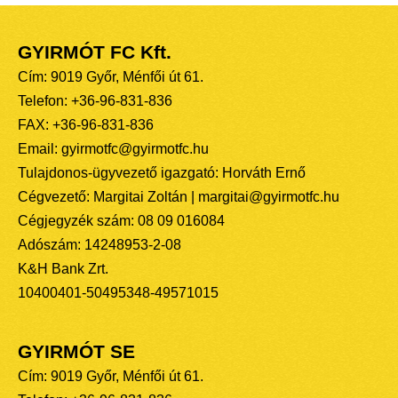
GYIRMÓT FC Kft.
Cím: 9019 Győr, Ménfői út 61.
Telefon: +36-96-831-836
FAX: +36-96-831-836
Email: gyirmotfc@gyirmotfc.hu
Tulajdonos-ügyvezető igazgató: Horváth Ernő
Cégvezető: Margitai Zoltán | margitai@gyirmotfc.hu
Cégjegyzék szám: 08 09 016084
Adószám: 14248953-2-08
K&H Bank Zrt.
10400401-50495348-49571015
GYIRMÓT SE
Cím: 9019 Győr, Ménfői út 61.