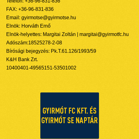
Telefon: +36-96-831-836
FAX: +36-96-831-836
Email: gyirmotse@gyirmotse.hu
Elnök: Horváth Ernő
Elnök-helyettes: Margitai Zoltán | margitai@gyirmotfc.hu
Adószám:18525278-2-08
Bírósági bejegyzés: Pk.T.61.126/1993/59
K&H Bank Zrt.
10400401-49565151-53501002