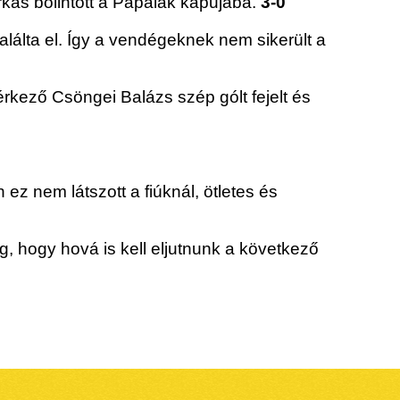
kas bólintott a Pápaiak kapujába.
3-0
alálta el. Így a vendégeknek nem sikerült a
érkező Csöngei Balázs szép gólt fejelt és
z nem látszott a fiúknál, ötletes és
g, hogy hová is kell eljutnunk a következő