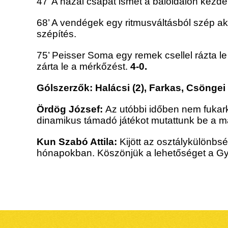
47’ A hazai csapat ismét a baloldalon kezd
68’ A vendégek egy ritmusváltásból szép akc
szépítés.
75’ Peisser Soma egy remek csellel rázta le
zárta le a mérkőzést.
4-0.
Gólszerzők:
Halácsi (2), Farkas, Csöngei
Ördög József:
Az utóbbi időben nem fukark
dinamikus támadó játékot mutattunk be a 
Kun Szabó Attila:
Kijött az osztálykülönbsé
hónapokban. Köszönjük a lehetőséget a Gy