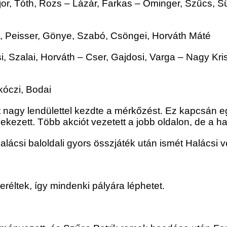
r, Tóth, Rozs – Lázár, Farkas – Ominger, Szűcs, S
ga, Peisser, Gönye, Szabó, Csöngei, Horváth Máté
 Szalai, Horváth – Cser, Gajdosi, Varga – Nagy Kri
kóczi, Bodai
t nagy lendülettel kezdte a mérkőzést. Ez kapcsán eg
ekezett. Több akciót vezetett a jobb oldalon, de a ha
alácsi baloldali gyors összjáték után ismét Halácsi 
réltek, így mindenki pályára léphetet.