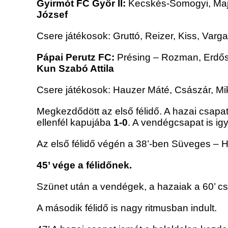
Gyirmót FC Győr II:
Kecskés-Somogyi, Majo
József
Csere játékosok: Gruttó, Reizer, Kiss, Var
Pápai Perutz FC:
Présing – Rozman, Erdősi,
Kun Szabó Attila
Csere játékosok: Hauzer Máté, Császár, Mi
Megkezdődött az első félidő. A hazai csapa
ellenfél kapujába
1-0
. A vendégcsapat is igy
Az első félidő végén a 38’-ben Süveges – H
45’ vége a félidőnek.
Szünet után a vendégek, a hazaiak a 60’ cse
A második félidő is nagy ritmusban indult.