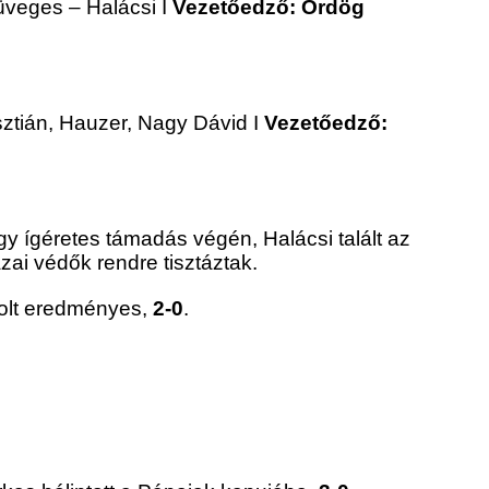
üveges – Halácsi I
Vezetőedző: Ördög
sztián, Hauzer, Nagy Dávid I
Vezetőedző:
y ígéretes támadás végén, Halácsi talált az
zai védők rendre tisztáztak.
volt eredményes,
2-0
.