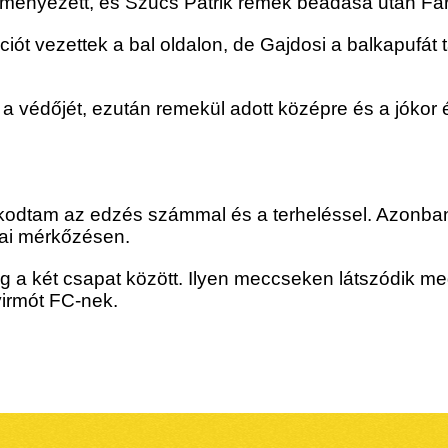
eményezett, és Szűcs Patrik remek beadása után Far
iót vezettek a bal oldalon, de Gajdosi a balkapufát t
 a védőjét, ezután remekül adott középre és a jókor 
odtam az edzés számmal és a terheléssel. Azonban e
mai mérkőzésen.
g a két csapat között. Ilyen meccseken látszódik me
irmót FC-nek.