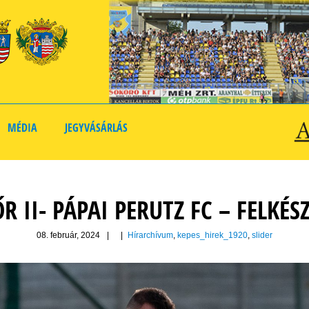
MÉDIA
JEGYVÁSÁRLÁS
R II- PÁPAI PERUTZ FC – FELKÉS
08. február, 2024
|
|
Hírarchívum
,
kepes_hirek_1920
,
slider