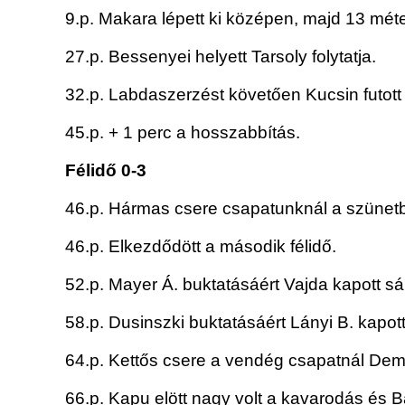
9.p. Makara lépett ki középen, majd 13 méte
27.p. Bessenyei helyett Tarsoly folytatja.
32.p. Labdaszerzést követően Kucsin futott 
45.p. + 1 perc a hosszabbítás.
Félidő 0-3
46.p. Hármas csere csapatunknál a szünetbe
46.p. Elkezdődött a második félidő.
52.p. Mayer Á. buktatásáért Vajda kapott sá
58.p. Dusinszki buktatásáért Lányi B. kapott
64.p. Kettős csere a vendég csapatnál Demet
66.p. Kapu elött nagy volt a kavarodás és Ba