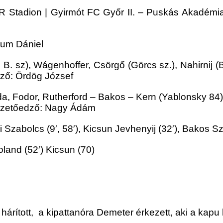
Stadion | Gyirmót FC Győr II. – Puskás Akadémia FC
lum Dániel
B. sz), Wágenhoffer, Csörgő (Görcs sz.), Nahirnij (
dző: Ördög József
a, Fodor, Rutherford – Bakos – Kern (Yablonsky 84)
Vezetőedző: Nagy Ádám
Szabolcs (9′, 58′), Kicsun Jevhenyij (32′), Bakos Sz
oland (52′) Kicsun (70)
árított, a kipattanóra Demeter érkezett, aki a kapu 