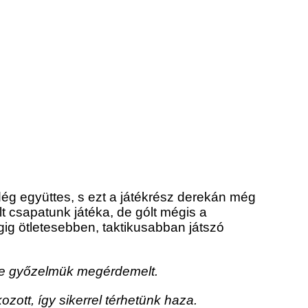
ndég együttes, s ezt a játékrész derekán még
 csapatunk játéka, de gólt mégis a
ig ötletesebben, taktikusabban játszó
, de győzelmük megérdemelt.
ott, így sikerrel térhetünk haza.