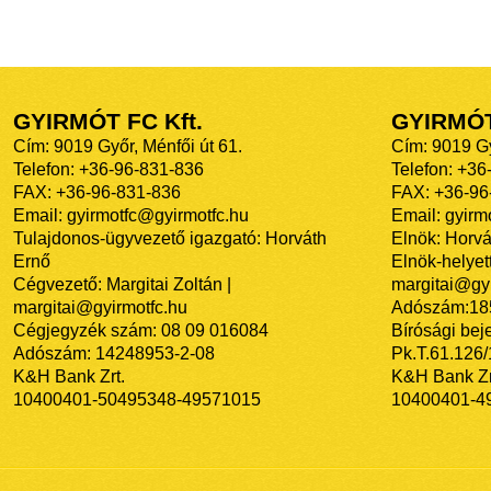
GYIRMÓT FC Kft.
GYIRMÓ
Cím: 9019 Győr, Ménfői út 61.
Cím: 9019 Gy
Telefon: +36-96-831-836
Telefon: +36
FAX: +36-96-831-836
FAX: +36-96
Email: gyirmotfc@gyirmotfc.hu
Email: gyir
Tulajdonos-ügyvezető igazgató: Horváth
Elnök: Horvá
Ernő
Elnök-helyett
Cégvezető: Margitai Zoltán |
margitai@gyi
margitai@gyirmotfc.hu
Adószám:18
Cégjegyzék szám: 08 09 016084
Bírósági bej
Adószám: 14248953-2-08
Pk.T.61.126
K&H Bank Zrt.
K&H Bank Zr
10400401-50495348-49571015
10400401-4