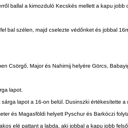
rről ballal a kimozduló Kecskés mellett a kapu jobb o
fel bal szélen, majd cselezte védőnket és jobbal 16m-
n Csörgő, Major és Nahirnij helyére Görcs, Babayig
rga lapot.
 sárga lapot a 16-on belül. Dusinszki értékesítette a 
er és Magasföldi helyett Pyschur és Barkóczi folyta
kos elé pattant a labda, aki jobbal a kapu jobb felső