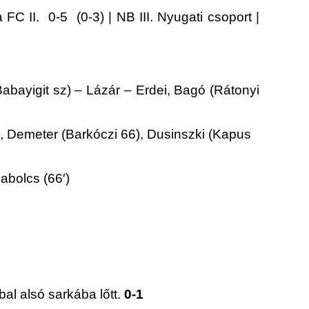
 II. 0-5 (0-3) | NB III. Nyugati csoport |
Babayigit sz) – Lázár – Erdei, Bagó (Rátonyi
, Demeter (Barkóczi 66), Dusinszki (Kapus
abolcs (66′)
bal alsó sarkába lőtt.
0-1