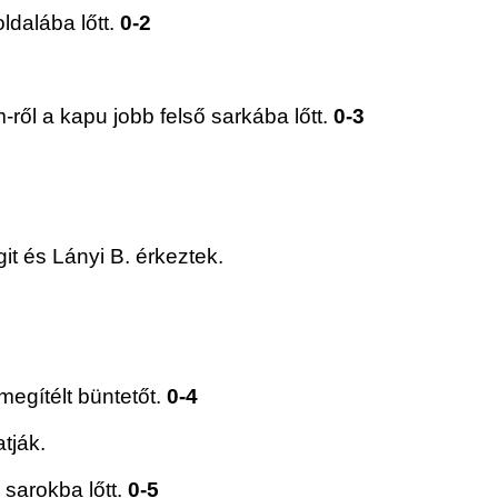
ldalába lőtt.
0-2
ről a kapu jobb felső sarkába lőtt.
0-3
it és Lányi B. érkeztek.
megítélt büntetőt.
0-4
tják.
 sarokba lőtt.
0-5