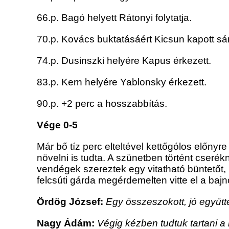
66.p. Bagó helyett Rátonyi folytatja.
70.p. Kovács buktatásáért Kicsun kapott sá
74.p. Dusinszki helyére Kapus érkezett.
83.p. Kern helyére Yablonsky érkezett.
90.p. +2 perc a hosszabbítás.
Vége 0-5
Már bő tíz perc elteltével kettőgólos előnyr
növelni is tudta. A szünetben történt cser
vendégek szereztek egy vitatható büntetőt,
felcsúti gárda megérdemelten vitte el a bajn
Ördög József:
Egy összeszokott, jó együtt
Nagy Ádám:
Végig kézben tudtuk tartani a