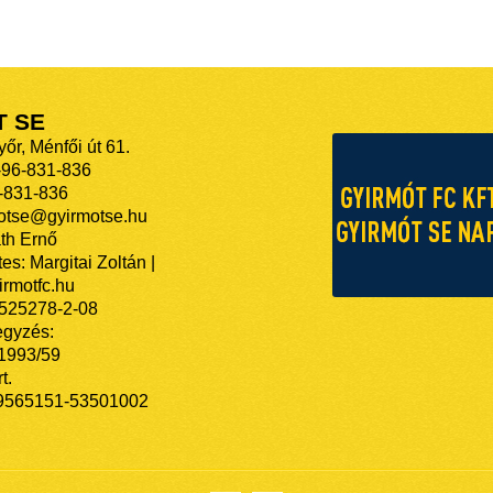
T SE
őr, Ménfői út 61.
-96-831-836
-831-836
motse@gyirmotse.hu
th Ernő
es: Margitai Zoltán |
rmotfc.hu
525278-2-08
egyzés:
/1993/59
t.
9565151-53501002