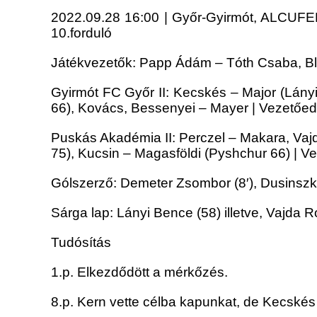
2022.09.28 16:00 | Győr-Gyirmót, ALCUFER 
10.forduló
Játékvezetők: Papp Ádám – Tóth Csaba, B
Gyirmót FC Győr II: Kecskés – Major (Lányi 
66), Kovács, Bessenyei – Mayer | Vezetőe
Puskás Akadémia II: Perczel – Makara, Vajd
75), Kucsin – Magasföldi (Pyshchur 66) | 
Gólszerző: Demeter Zsombor (8′), Dusinszki 
Sárga lap: Lányi Bence (58) illetve, Vajda R
Tudósítás
1.p. Elkezdődött a mérkőzés.
8.p. Kern vette célba kapunkat, de Kecskés h