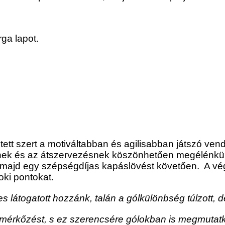
rga lapot.
e tett szert a motiváltabban és agilisabban játszó ve
éknek és az átszervezésnek köszönhetően megélénkült
 majd egy szépségdíjas kapáslövést követően. A vég
oki pontokat.
es látogatott hozzánk, talán a gólkülönbség túlzott
 mérkőzést, s ez szerencsére gólokban is megmutatkoz