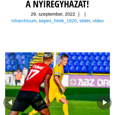
A NYÍREGYHÁZÁT!
29. szeptember, 2022
|
|
Hírarchívum
,
kepes_hirek_1920
,
slider
,
video