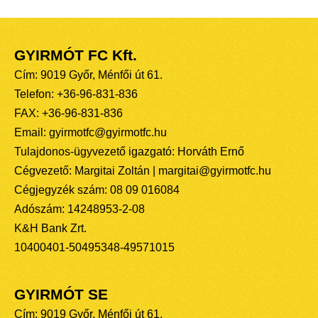
GYIRMÓT FC Kft.
Cím: 9019 Győr, Ménfői út 61.
Telefon: +36-96-831-836
FAX: +36-96-831-836
Email: gyirmotfc@gyirmotfc.hu
Tulajdonos-ügyvezető igazgató: Horváth Ernő
Cégvezető: Margitai Zoltán | margitai@gyirmotfc.hu
Cégjegyzék szám: 08 09 016084
Adószám: 14248953-2-08
K&H Bank Zrt.
10400401-50495348-49571015
GYIRMÓT SE
Cím: 9019 Győr, Ménfői út 61.