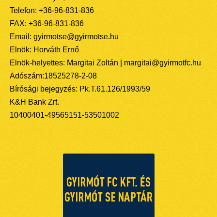
Telefon: +36-96-831-836
FAX: +36-96-831-836
Email: gyirmotse@gyirmotse.hu
Elnök: Horváth Ernő
Elnök-helyettes: Margitai Zoltán | margitai@gyirmotfc.hu
Adószám:18525278-2-08
Bírósági bejegyzés: Pk.T.61.126/1993/59
K&H Bank Zrt.
10400401-49565151-53501002