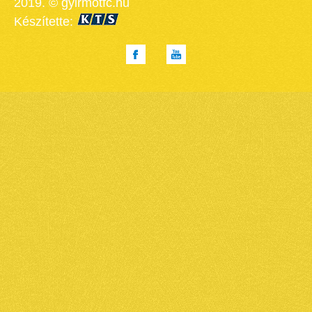
2019. © gyirmotfc.hu
Készítette: