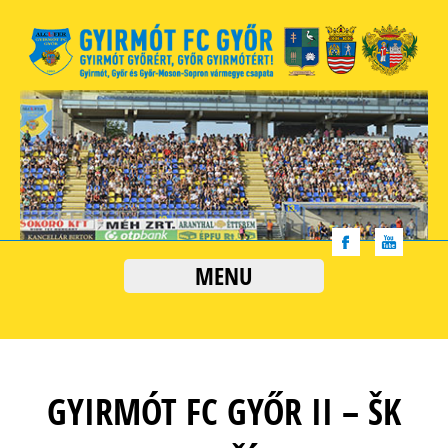
MENU
GYIRMÓT FC GYŐR II – ŠK