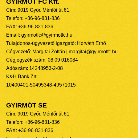
GYIRMÓT FC Kft.
Cím: 9019 Győr, Ménfői út 61.
Telefon: +36-96-831-836
FAX: +36-96-831-836
Email: gyirmotfc@gyirmotfc.hu
Tulajdonos-ügyvezető igazgató: Horváth Ernő
Cégvezető: Margitai Zoltán | margitai@gyirmotfc.hu
Cégjegyzék szám: 08 09 016084
Adószám: 14248953-2-08
K&H Bank Zrt.
10400401-50495348-49571015
GYIRMÓT SE
Cím: 9019 Győr, Ménfői út 61.
Telefon: +36-96-831-836
FAX: +36-96-831-836