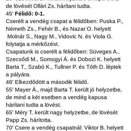
de lövését Ollári Zs. hárítani tudta.
45′
Félidő: 0-1.
Cserélt a vendég csapat a félidőben: Puska P.,
Németh Zs., Fehér B., és Nazar O. helyett
Molnár S., Nagy M., Vidovic N. és Viola G.
folytatja a mérkőzést.
Csapatunk is cserélt a félidőben: Süveges A.,
Szecsődi M., Somogyi Á. és Dobozi K. helyett
Barta T., Szabó K., Tullner P. és Tóth D. léptek
a pályára.
46′ Elkezdődött a második félidő.
55′ Mayer Á., majd Barta T. került jó helyzetbe,
de mind a két esetben a vendég kapusa
hárítani tudta a lövést.
65′ Méry T. került nagy helyzetbe, de lövését
Papp Zs. hárította.
70′ Csere a vendég csapatnál: Viktor B. helyett