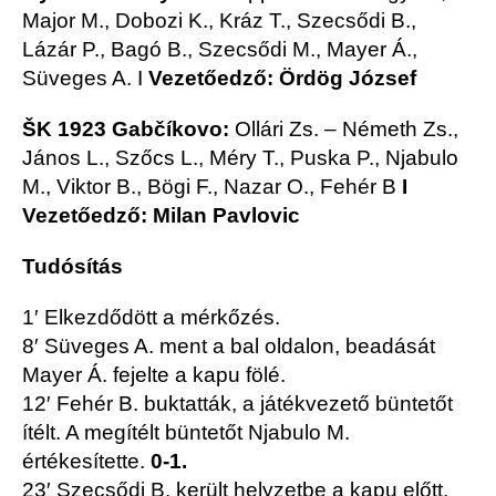
Major M., Dobozi K., Kráz T., Szecsődi B.,
Lázár P., Bagó B., Szecsődi M., Mayer Á.,
Süveges A. I
Vezetőedző: Ördög József
ŠK 1923 Gabčíkovo
:
Ollári Zs. – Németh Zs.,
János L., Szőcs L., Méry T., Puska P., Njabulo
M., Viktor B., Bögi F., Nazar O., Fehér B
I
Vezetőedző: Milan Pavlovic
Tudósítás
1′ Elkezdődött a mérkőzés.
8′ Süveges A. ment a bal oldalon, beadását
Mayer Á. fejelte a kapu fölé.
12′ Fehér B. buktatták, a játékvezető büntetőt
ítélt. A megítélt büntetőt Njabulo M.
értékesítette.
0-1.
23′ Szecsődi B. került helyzetbe a kapu előtt,