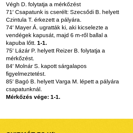
Végh D. folytatja a mérkőzést
71′ Csapatunk is cserélt: Szecsődi B. helyett
Czintula T. érkezett a pályára.
74′ Mayer Á. ugratták ki, aki kicselezte a
vendégek kapusát, majd 6 m-ről ballal a
kapuba lőtt.
1-1.
75′ Lázár P. helyett Reizer B. folytatja a
mérkőzést.
84′ Molnár S. kapott sárgalapos
figyelmeztetést.
85′ Bagó B. helyett Varga M. lépett a pályára
csapatunknál.
Mérkőzés vége: 1-1.