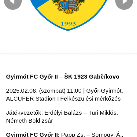
Gyirmót FC Győr II – ŠK 1923 Gabčíkovo
2025.02.08. (szombat) 11:00 | Győr-Gyirmót,
ALCUFER Stadion I Felkészülési mérkőzés
Játékvezetők: Erdélyi Balázs – Turi Miklós,
Németh Boldizsár
Gyirmót FC
Győr II:
Papp Zs. – Somogyi Á.,