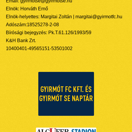
Email: gyirmotse@gyirmotse.hu
Elnök: Horváth Ernő
Elnök-helyettes: Margitai Zoltán | margitai@gyirmotfc.hu
Adószám:18525278-2-08
Bírósági bejegyzés: Pk.T.61.126/1993/59
K&H Bank Zrt.
10400401-49565151-53501002