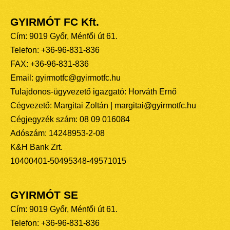
GYIRMÓT FC Kft.
Cím: 9019 Győr, Ménfői út 61.
Telefon: +36-96-831-836
FAX: +36-96-831-836
Email: gyirmotfc@gyirmotfc.hu
Tulajdonos-ügyvezető igazgató: Horváth Ernő
Cégvezető: Margitai Zoltán | margitai@gyirmotfc.hu
Cégjegyzék szám: 08 09 016084
Adószám: 14248953-2-08
K&H Bank Zrt.
10400401-50495348-49571015
GYIRMÓT SE
Cím: 9019 Győr, Ménfői út 61.
Telefon: +36-96-831-836