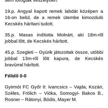
sem forogtak veszélyben.
19.p. Angyal kapott remek labdát középen a
16-on belül, de a remek ütembe kimozduló
Kecskés hárítani tudott.
35.p. Masas indította Molnárt, aki 18m-ről
jobbal lőtt, de Kecskés hárított.
45.p. Szegleti – Gyürik játszottak össze, utóbbi
jobbal 13m-ről lőtt kapura, de Kecskés
bravúrral hárított.
Félidő 0-0
Gyirmót FC Győr II: Ivancsics – Vajda, Kozári,
Széles, Frölich – Vióka, Somogyi- Bakos B.,
Rosner – Rátonyi, Bódis, Mayer M.