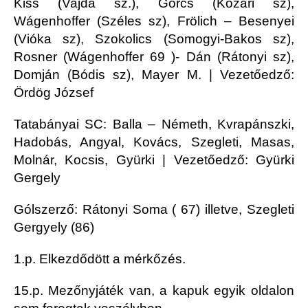
Kiss (Vajda sz.), Görcs (Kozári sz),
Wágenhoffer (Széles sz), Frölich – Besenyei
(Vióka sz), Szokolics (Somogyi-Bakos sz),
Rosner (Wágenhoffer 69 )- Dán (Rátonyi sz),
Domján (Bódis sz), Mayer M. | Vezetőedző:
Ördög József
Tatabányai SC: Balla – Németh, Kvrapánszki,
Hadobás, Angyal, Kovács, Szegleti, Masas,
Molnár, Kocsis, Gyürki | Vezetőedző: Gyürki
Gergely
Gólszerző: Rátonyi Soma ( 67) illetve, Szegleti
Gergyely (86)
1.p. Elkezdődött a mérkőzés.
15.p. Mezőnyjáték van, a kapuk egyik oldalon