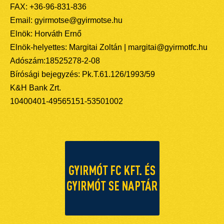
FAX: +36-96-831-836
Email: gyirmotse@gyirmotse.hu
Elnök: Horváth Ernő
Elnök-helyettes: Margitai Zoltán | margitai@gyirmotfc.hu
Adószám:18525278-2-08
Bírósági bejegyzés: Pk.T.61.126/1993/59
K&H Bank Zrt.
10400401-49565151-53501002