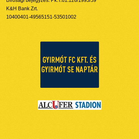
Bírósági bejegyzés: Pk.T.61.126/1993/59
K&H Bank Zrt.
10400401-49565151-53501002