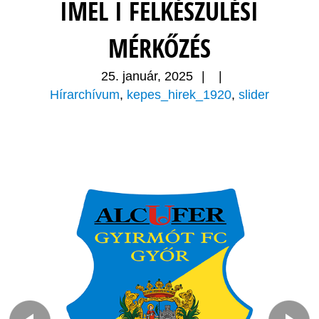
IMEL I FELKÉSZÜLÉSI
MÉRKŐZÉS
25. január, 2025
|
|
Hírarchívum
,
kepes_hirek_1920
,
slider