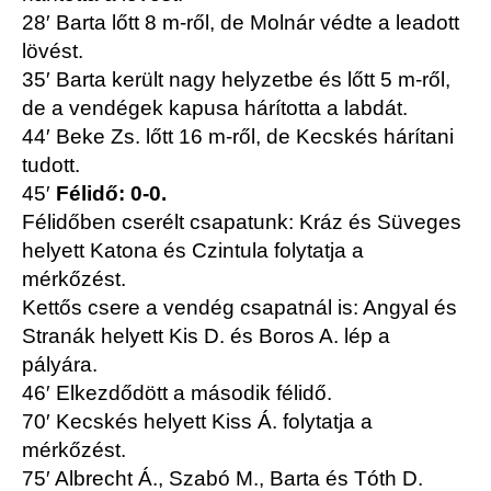
28′ Barta lőtt 8 m-ről, de Molnár védte a leadott
lövést.
35′ Barta került nagy helyzetbe és lőtt 5 m-ről,
de a vendégek kapusa hárította a labdát.
44′ Beke Zs. lőtt 16 m-ről, de Kecskés hárítani
tudott.
45′
Félidő: 0-0.
Félidőben cserélt csapatunk: Kráz és Süveges
helyett Katona és Czintula folytatja a
mérkőzést.
Kettős csere a vendég csapatnál is: Angyal és
Stranák helyett Kis D. és Boros A. lép a
pályára.
46′ Elkezdődött a második félidő.
70′ Kecskés helyett Kiss Á. folytatja a
mérkőzést.
75′ Albrecht Á., Szabó M., Barta és Tóth D.