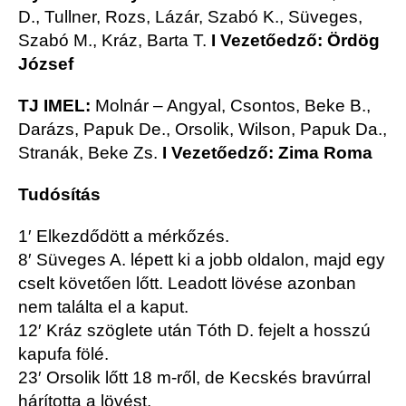
D., Tullner, Rozs, Lázár, Szabó K., Süveges,
Szabó M., Kráz, Barta T.
I
Vezetőedző: Ördög
József
TJ IMEL:
Molnár – Angyal, Csontos, Beke B.,
Darázs, Papuk De., Orsolik, Wilson, Papuk Da.,
Stranák, Beke Zs.
I
Vezetőedző: Zima Roma
Tudósítás
1′ Elkezdődött a mérkőzés.
8′ Süveges A. lépett ki a jobb oldalon, majd egy
cselt követően lőtt. Leadott lövése azonban
nem találta el a kaput.
12′ Kráz szöglete után Tóth D. fejelt a hosszú
kapufa fölé.
23′ Orsolik lőtt 18 m-ről, de Kecskés bravúrral
hárította a lövést.