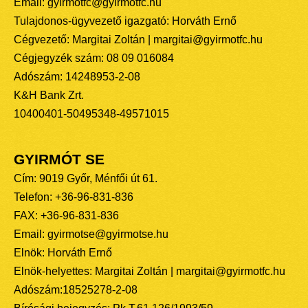
Email: gyirmotfc@gyirmotfc.hu
Tulajdonos-ügyvezető igazgató: Horváth Ernő
Cégvezető: Margitai Zoltán | margitai@gyirmotfc.hu
Cégjegyzék szám: 08 09 016084
Adószám: 14248953-2-08
K&H Bank Zrt.
10400401-50495348-49571015
GYIRMÓT SE
Cím: 9019 Győr, Ménfői út 61.
Telefon: +36-96-831-836
FAX: +36-96-831-836
Email: gyirmotse@gyirmotse.hu
Elnök: Horváth Ernő
Elnök-helyettes: Margitai Zoltán | margitai@gyirmotfc.hu
Adószám:18525278-2-08