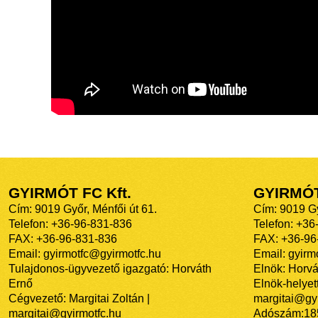
GYIRMÓT FC Kft.
GYIRMÓ
Cím: 9019 Győr, Ménfői út 61.
Cím: 9019 Gy
Telefon: +36-96-831-836
Telefon: +36
FAX: +36-96-831-836
FAX: +36-96
Email: gyirmotfc@gyirmotfc.hu
Email: gyir
Tulajdonos-ügyvezető igazgató: Horváth
Elnök: Horvá
Ernő
Elnök-helyett
Cégvezető: Margitai Zoltán |
margitai@gyi
margitai@gyirmotfc.hu
Adószám:18