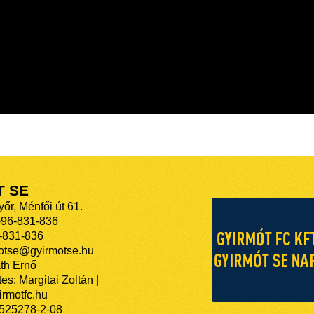
T SE
őr, Ménfői út 61.
-96-831-836
-831-836
motse@gyirmotse.hu
th Ernő
es: Margitai Zoltán |
rmotfc.hu
525278-2-08