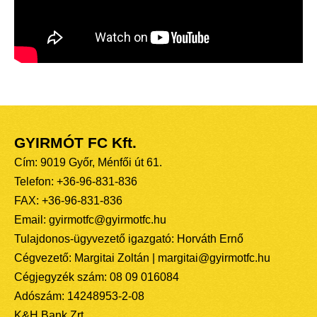
GYIRMÓT FC Kft.
Cím: 9019 Győr, Ménfői út 61.
Telefon: +36-96-831-836
FAX: +36-96-831-836
Email: gyirmotfc@gyirmotfc.hu
Tulajdonos-ügyvezető igazgató: Horváth Ernő
Cégvezető: Margitai Zoltán | margitai@gyirmotfc.hu
Cégjegyzék szám: 08 09 016084
Adószám: 14248953-2-08
K&H Bank Zrt.