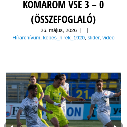
KOMÁROM VSE 3 – 0
(ÖSSZEFOGLALÓ)
26. május, 2026
|
|
Hírarchívum
,
kepes_hirek_1920
,
slider
,
video