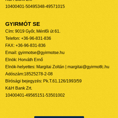
10400401-50495348-49571015
GYIRMÓT SE
Cím: 9019 Győr, Ménfői út 61.
Telefon: +36-96-831-836
FAX: +36-96-831-836
Email: gyirmotse@gyirmotse.hu
Elnök: Horváth Ernő
Elnök-helyettes: Margitai Zoltán | margitai@gyirmotfc.hu
Adószám:18525278-2-08
Bírósági bejegyzés: Pk.T.61.126/1993/59
K&H Bank Zrt.
10400401-49565151-53501002