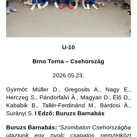
U-10
Brno Torna – Csehország
2026.05.23.
Gyirmót
: Müller D., Gregosits A., Nagy E.,
Herczeg S., Pándorfalvi Á., Magyari D., Élő D.,
Kababik B., Tallér-Ferdinánd M., Bárdosi Á.,
Surányi S.
I Edző: Buruzs Barnabás
Buruzs Barnabás:
“
Szombaton Csehországba
utaztunk egy nyolc csapatos nemzetközi