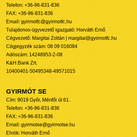
Telefon: +36-96-831-836
FAX: +36-96-831-836
Email: gyirmotfc@gyirmotfc.hu
Tulajdonos-ügyvezető igazgató: Horváth Ernő
Cégvezető: Margitai Zoltán | margitai@gyirmotfc.hu
Cégjegyzék szám: 08 09 016084
Adószám: 14248953-2-08
K&H Bank Zrt.
10400401-50495348-49571015
GYIRMÓT SE
Cím: 9019 Győr, Ménfői út 61.
Telefon: +36-96-831-836
FAX: +36-96-831-836
Email: gyirmotse@gyirmotse.hu
Elnök: Horváth Ernő