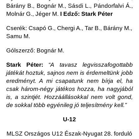
Bárány B., Bognár M., Sásdi L., Pándorfalvi Á.,
Molnár G., Jéger M.
I Edző: Stark Péter
Cserék: Csapó G., Chergi A., Tar B., Bárány M.,
Samu M.
Gólszerző: Bognár M.
Stark Péter:
“A tavasz legvisszafogottabb
játékát hoztuk, sajnos nem is érdemeltünk jobb
eredményt. A mi csapatunk nem bírja el, ha
csak három-négy játékos hozza, ha nagyjából
is, a szintjét. Hozzáállásokkal nem volt gond,
de sokkal több egyénileg jó teljesítmény kell.”
U-12
MLSZ Országos U12 Észak-Nyugat 28. forduló