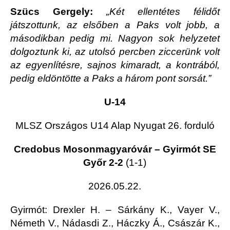
Szücs Gergely:
„Két ellentétes félidőt
játszottunk, az elsőben a Paks volt jobb, a
másodikban pedig mi. Nagyon sok helyzetet
dolgoztunk ki, az utolsó percben ziccerünk volt
az egyenlítésre, sajnos kimaradt, a kontrából,
pedig eldöntötte a Paks a három pont sorsát.”
U-14
MLSZ Országos U14 Alap Nyugat 26. forduló
Credobus Mosonmagyaróvár – Gyirmót SE
Győr 2-2
(1-1)
2026.05.22.
Gyirmót
: Drexler H. – Sárkány K., Vayer V.,
Németh V., Nádasdi Z., Háczky Á., Császár K.,