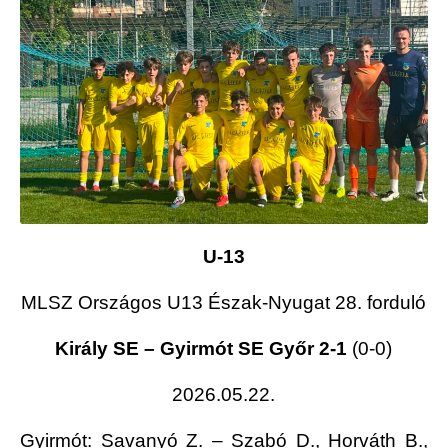
U-13
MLSZ Országos U13 Észak-Nyugat 28. forduló
Király SE – Gyirmót SE Győr 2-1
(0-0)
2026.05.22.
Gyirmót
: Savanyó Z. – Szabó D., Horváth B.,