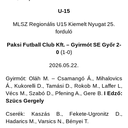
U-15
MLSZ Regionális U15 Kiemelt Nyugat 25.
forduló
Paksi Futball Club Kft. – Gyirmót SE Győr 2-
0
(1-0)
2026.05.22.
Gyirmót
: Oláh M. – Csamangó Á., Mihalovics
Á., Kukorelli D., Tamási D., Rokob M., Laffer L,
Vécs M., Szabó D., Pfening A., Gere B.
I Edző:
Szücs Gergely
Cserék: Kaszás B., Fekete-Ugronitz D.,
Hadarics M., Varsics N., Bényei T.