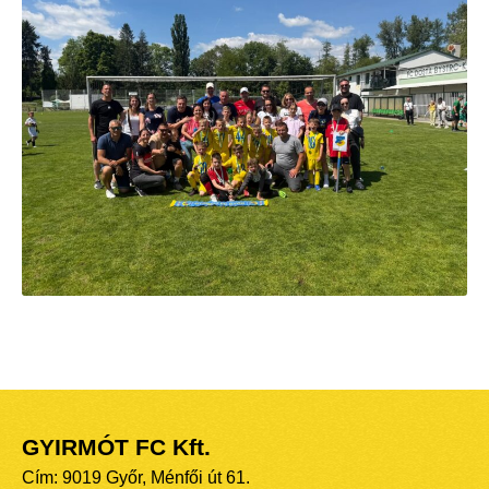
GYIRMÓT FC Kft.
Cím: 9019 Győr, Ménfői út 61.