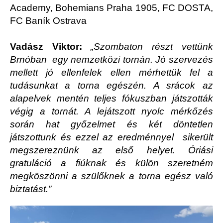
Academy, Bohemians Praha 1905, FC DOSTA,
FC Baník Ostrava
Vadász Viktor:
„Szombaton részt vettünk
Brnóban egy nemzetközi tornán. Jó szervezés
mellett jó ellenfelek ellen mérhettük fel a
tudásunkat a torna egészén. A srácok az
alapelvek mentén teljes fókuszban játszották
végig a tornát. A lejátszott nyolc mérkőzés
során hat győzelmet és két döntetlen
játszottunk és ezzel az eredménnyel sikerült
megszereznünk az első helyet. Óriási
gratuláció a fiúknak és külön szeretném
megköszönni a szülőknek a torna egész való
biztatást.”