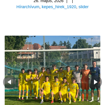
26. május, 2026
|
|
Hírarchívum
,
kepes_hirek_1920
,
slider