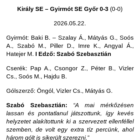
Király SE – Gyirmót SE Győr 0-3
(0-0)
2026.05.22.
Gyirmót
: Baki B. – Szalay Á., Mátyás G., Soós
A., Szabó M., Piller D., Imre K., Angyal Á.,
Hatejer M.
I Edző: Szabó Szebasztián
Cserék: Pap A., Csongor Z., Péter B., Vizler
Cs., Soós M., Hajdu B.
Gólszerző: Öngól, Vizler Cs., Mátyás G.
Szabó Szebasztián:
“A mai mérkőzésen
lassan és pontatlanul játszottunk, így kevés
helyzetet alakítottunk ki a szervezett ellenféllel
szemben, de volt egy extra tíz percünk, ahol
három gólt is sikerült szerezni.”