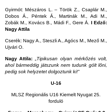
Gyirmót
: Mészáros L. – Török Z., Csaplár M.,
Dobos Á., Péntek Á., Martinák M., Adi M.,
Zobák M., Kovács B., Mádi F., Gere Á.
I Edző:
Nagy Attila
Cserék: Nagy A., Steszli A., Agócs M., Mező M.,
Ujvári O.
Nagy Attila:
„Tipikusan olyan mérkőzés volt,
ahol bármeddig játszunk nem tudunk gólt lőni,
pedig sok helyzetet dolgoztunk ki!”
U-16
MLSZ Regionális U16 Kiemelt Nyugat 25.
forduló