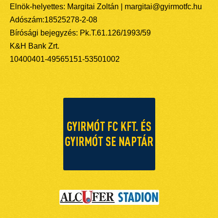
Elnök-helyettes: Margitai Zoltán | margitai@gyirmotfc.hu
Adószám:18525278-2-08
Bírósági bejegyzés: Pk.T.61.126/1993/59
K&H Bank Zrt.
10400401-49565151-53501002