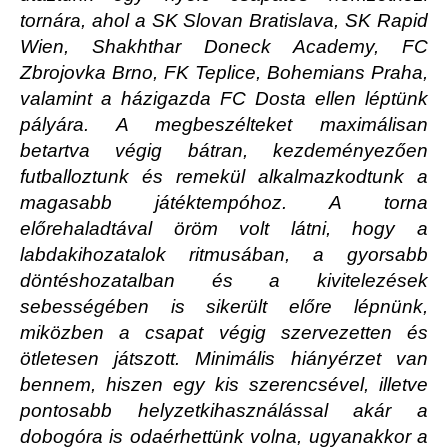
tornára, ahol a SK Slovan Bratislava, SK Rapid
Wien, Shakhthar Doneck Academy, FC
Zbrojovka Brno, FK Teplice, Bohemians Praha,
valamint a házigazda FC Dosta ellen léptünk
pályára. A megbeszélteket maximálisan
betartva végig bátran, kezdeményezően
futballoztunk és remekül alkalmazkodtunk a
magasabb játéktempóhoz. A torna
előrehaladtával öröm volt látni, hogy a
labdakihozatalok ritmusában, a gyorsabb
döntéshozatalban és a kivitelezések
sebességében is sikerült előre lépnünk,
miközben a csapat végig szervezetten és
ötletesen játszott. Minimális hiányérzet van
bennem, hiszen egy kis szerencsével, illetve
pontosabb helyzetkihasználással akár a
dobogóra is odaérhettünk volna, ugyanakkor a