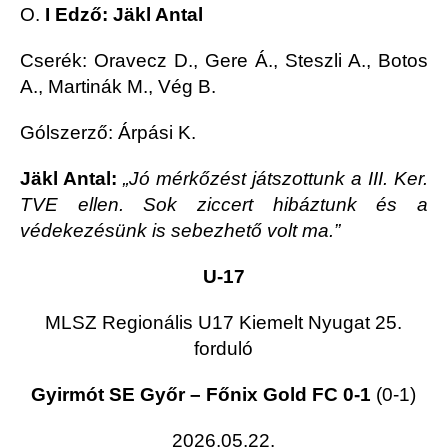
O.
I Edző: Jäkl Antal
Cserék: Oravecz D., Gere Á., Steszli A., Botos
A., Martinák M., Vég B.
Gólszerző: Árpási K.
Jäkl Antal:
„Jó mérkőzést játszottunk a III. Ker.
TVE ellen. Sok ziccert hibáztunk és a
védekezésünk is sebezhető volt ma.”
U-17
MLSZ Regionális U17 Kiemelt Nyugat 25.
forduló
Gyirmót SE Győr – Főnix Gold FC 0-1
(0-1)
2026.05.22.