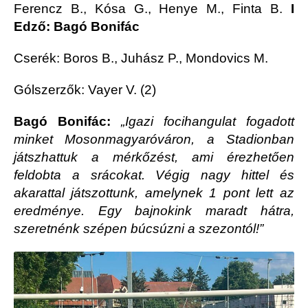
Ferencz B., Kósa G., Henye M., Finta B.
I
Edző: Bagó Bonifác
Cserék: Boros B., Juhász P., Mondovics M.
Gólszerzők: Vayer V. (2)
Bagó Bonifác:
„Igazi focihangulat fogadott
minket Mosonmagyaróváron, a Stadionban
játszhattuk a mérkőzést, ami érezhetően
feldobta a srácokat. Végig nagy hittel és
akarattal játszottunk, amelynek 1 pont lett az
eredménye. Egy bajnokink maradt hátra,
szeretnénk szépen búcsúzni a szezontól!”