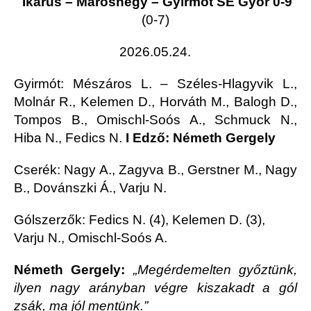
Ikarus – Maroshegy – Gyirmót SE Győr 0-9
(0-7)
2026.05.24.
Gyirmót
: Mészáros L. – Széles-Hlagyvik L.,
Molnár R., Kelemen D., Horváth M., Balogh D.,
Tompos B., Omischl-Soós A., Schmuck N.,
Hiba N., Fedics N.
I Edző: Németh Gergely
Cserék: Nagy A., Zagyva B., Gerstner M., Nagy
B., Dovánszki Á., Varju N.
Gólszerzők: Fedics N. (4), Kelemen D. (3),
Varju N., Omischl-Soós A.
Németh Gergely:
„Megérdemelten győztünk,
ilyen nagy arányban végre kiszakadt a gól
zsák, ma jól mentünk.”