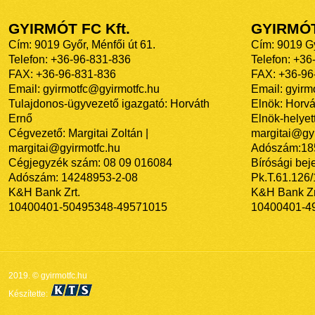
GYIRMÓT FC Kft.
GYIRMÓ
Cím: 9019 Győr, Ménfői út 61.
Cím: 9019 Gy
Telefon: +36-96-831-836
Telefon: +36
FAX: +36-96-831-836
FAX: +36-96
Email: gyirmotfc@gyirmotfc.hu
Email: gyir
Tulajdonos-ügyvezető igazgató: Horváth
Elnök: Horvá
Ernő
Elnök-helyett
Cégvezető: Margitai Zoltán |
margitai@gyi
margitai@gyirmotfc.hu
Adószám:18
Cégjegyzék szám: 08 09 016084
Bírósági bej
Adószám: 14248953-2-08
Pk.T.61.126
K&H Bank Zrt.
K&H Bank Zr
10400401-50495348-49571015
10400401-4
2019. © gyirmotfc.hu
Készítette: