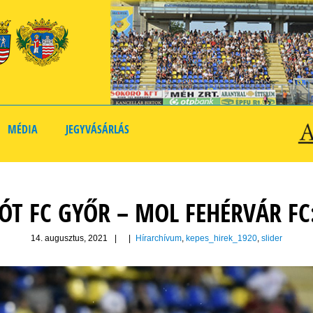
MÉDIA
JEGYVÁSÁRLÁS
T FC GYŐR – MOL FEHÉRVÁR FC
14. augusztus, 2021
|
|
Hírarchívum
,
kepes_hirek_1920
,
slider