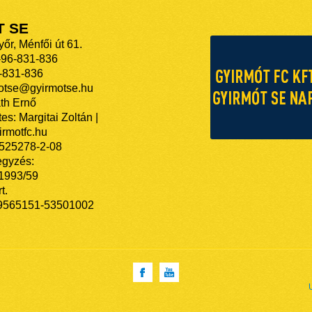
T SE
őr, Ménfői út 61.
-96-831-836
-831-836
motse@gyirmotse.hu
th Ernő
es: Margitai Zoltán |
rmotfc.hu
525278-2-08
egyzés:
/1993/59
t.
9565151-53501002