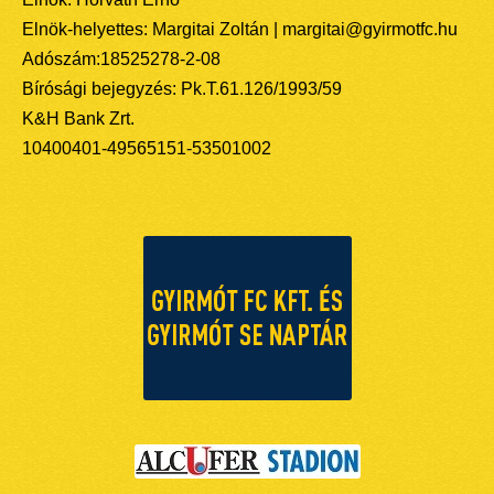
Elnök-helyettes: Margitai Zoltán | margitai@gyirmotfc.hu
Adószám:18525278-2-08
Bírósági bejegyzés: Pk.T.61.126/1993/59
K&H Bank Zrt.
10400401-49565151-53501002