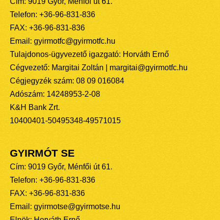
Cím: 9019 Győr, Ménfői út 61.
Telefon: +36-96-831-836
FAX: +36-96-831-836
Email: gyirmotfc@gyirmotfc.hu
Tulajdonos-ügyvezető igazgató: Horváth Ernő
Cégvezető: Margitai Zoltán | margitai@gyirmotfc.hu
Cégjegyzék szám: 08 09 016084
Adószám: 14248953-2-08
K&H Bank Zrt.
10400401-50495348-49571015
GYIRMÓT SE
Cím: 9019 Győr, Ménfői út 61.
Telefon: +36-96-831-836
FAX: +36-96-831-836
Email: gyirmotse@gyirmotse.hu
Elnök: Horváth Ernő