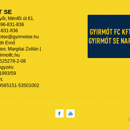
T SE
őr, Ménfői út 61.
-96-831-836
-831-836
motse@gyirmotse.hu
th Ernő
es: Margitai Zoltán |
rmotfc.hu
525278-2-08
egyzés:
/1993/59
t.
9565151-53501002