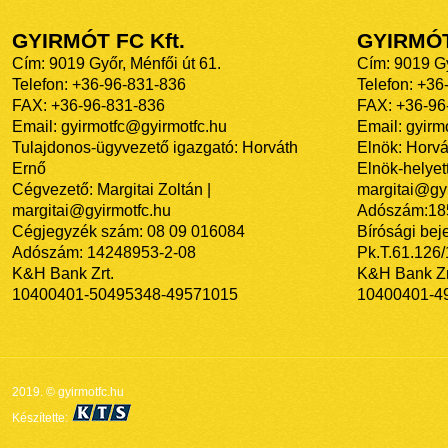
GYIRMÓT FC Kft.
GYIRMÓ
Cím: 9019 Győr, Ménfői út 61.
Cím: 9019 Gy
Telefon: +36-96-831-836
Telefon: +36
FAX: +36-96-831-836
FAX: +36-96
Email: gyirmotfc@gyirmotfc.hu
Email: gyir
Tulajdonos-ügyvezető igazgató: Horváth
Elnök: Horvá
Ernő
Elnök-helyett
Cégvezető: Margitai Zoltán |
margitai@gyi
margitai@gyirmotfc.hu
Adószám:18
Cégjegyzék szám: 08 09 016084
Bírósági bej
Adószám: 14248953-2-08
Pk.T.61.126
K&H Bank Zrt.
K&H Bank Zr
10400401-50495348-49571015
10400401-4
2019. © gyirmotfc.hu
Készítette: