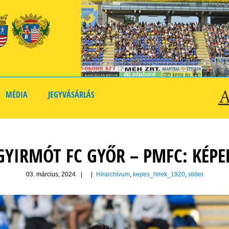
MÉDIA
JEGYVÁSÁRLÁS
GYIRMÓT FC GYŐR – PMFC: KÉPE
03. március, 2024
|
|
Hírarchívum
,
kepes_hirek_1920
,
slider