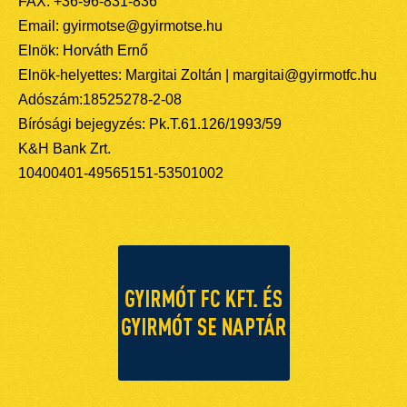
FAX: +36-96-831-836
Email: gyirmotse@gyirmotse.hu
Elnök: Horváth Ernő
Elnök-helyettes: Margitai Zoltán | margitai@gyirmotfc.hu
Adószám:18525278-2-08
Bírósági bejegyzés: Pk.T.61.126/1993/59
K&H Bank Zrt.
10400401-49565151-53501002