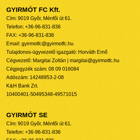
GYIRMÓT FC Kft.
Cím: 9019 Győr, Ménfői út 61.
Telefon: +36-96-831-836
FAX: +36-96-831-836
Email: gyirmotfc@gyirmotfc.hu
Tulajdonos-ügyvezető igazgató: Horváth Ernő
Cégvezető: Margitai Zoltán | margitai@gyirmotfc.hu
Cégjegyzék szám: 08 09 016084
Adószám: 14248953-2-08
K&H Bank Zrt.
10400401-50495348-49571015
GYIRMÓT SE
Cím: 9019 Győr, Ménfői út 61.
Telefon: +36-96-831-836