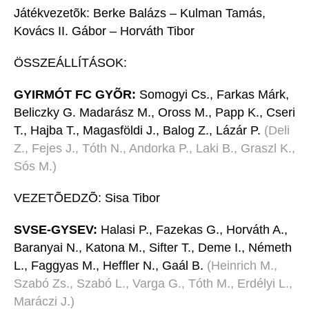
Játékvezetõk: Berke Balázs – Kulman Tamás,
Kovács II. Gábor – Horváth Tibor
ÖSSZEÁLLÍTÁSOK:
GYIRMÓT FC GYÕR:
Somogyi Cs., Farkas Márk,
Beliczky G. Madarász M., Oross M., Papp K., Cseri
T., Hajba T., Magasföldi J., Balog Z., Lázár P.
(Deli
Z., Fejes J., Tóth N., Andorka P., Laki B., Graszl K.,
Sós M.)
VEZETÕEDZÕ: Sisa Tibor
SVSE-GYSEV:
Halasi P., Fazekas G., Horváth A.,
Baranyai N., Katona M., Sifter T., Deme I., Németh
L., Faggyas M., Heffler N., Gaál B.
(Heinrich M.,
Szabó Zs., Szabó L., Varga G., Tóth M., Erdélyi L.,
Maráczi J.)