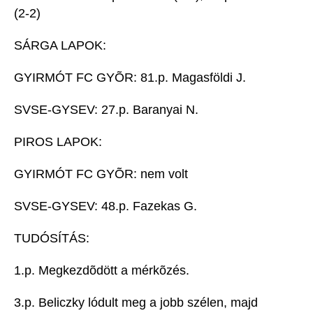
(2-2)
SÁRGA LAPOK:
GYIRMÓT FC GYÕR: 81.p. Magasföldi J.
SVSE-GYSEV: 27.p. Baranyai N.
PIROS LAPOK:
GYIRMÓT FC GYÕR: nem volt
SVSE-GYSEV: 48.p. Fazekas G.
TUDÓSÍTÁS:
1.p. Megkezdõdött a mérkõzés.
3.p. Beliczky lódult meg a jobb szélen, majd