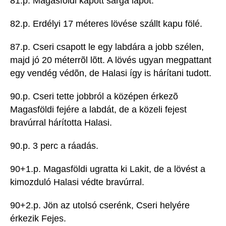
81.p. Magasföldi kapott sárga lapot.
82.p. Erdélyi 17 méteres lövése szállt kapu fölé.
87.p. Cseri csapott le egy labdára a jobb szélen,
majd jó 20 méterrõl lõtt. A lövés ugyan megpattant
egy vendég védõn, de Halasi így is hárítani tudott.
90.p. Cseri tette jobbról a középen érkezõ
Magasföldi fejére a labdát, de a közeli fejest
bravúrral hárította Halasi.
90.p. 3 perc a ráadás.
90+1.p. Magasföldi ugratta ki Lakit, de a lövést a
kimozduló Halasi védte bravúrral.
90+2.p. Jön az utolsó cserénk, Cseri helyére
érkezik Fejes.