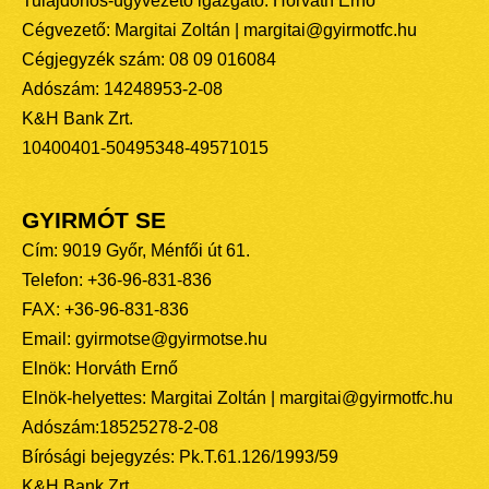
Tulajdonos-ügyvezető igazgató: Horváth Ernő
Cégvezető: Margitai Zoltán | margitai@gyirmotfc.hu
Cégjegyzék szám: 08 09 016084
Adószám: 14248953-2-08
K&H Bank Zrt.
10400401-50495348-49571015
GYIRMÓT SE
Cím: 9019 Győr, Ménfői út 61.
Telefon: +36-96-831-836
FAX: +36-96-831-836
Email: gyirmotse@gyirmotse.hu
Elnök: Horváth Ernő
Elnök-helyettes: Margitai Zoltán | margitai@gyirmotfc.hu
Adószám:18525278-2-08
Bírósági bejegyzés: Pk.T.61.126/1993/59
K&H Bank Zrt.