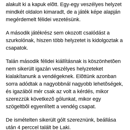
alakult ki a kapuk elõtt. Egy-egy veszélyes helyzet
mindkét oldalon kimaradt, de a játék képe alapján
megérdemelt félidei vezetésünk.
A második játékrész sem okozott csalódást a
szurkolónak, hiszen több helyzetet is kidolgoztak a
csapatok.
Talán második félidei kiállításnak is köszönhetõen
nem sikerült igazán veszélyes helyzeteket
kialakítanunk a vendégeknek. Elõttünk azonban
sorra adódtak a nagyobbnál nagyobb lehetõségek,
és igazából mér csak az volt a kérdés, mikor
szerezzük következõ gólunkat, mikor egy
szögeltbõl egyenlített a vendég csapat.
De ismételten sikerült gólt szereznünk, beállása
után 4 perccel talált be Laki.