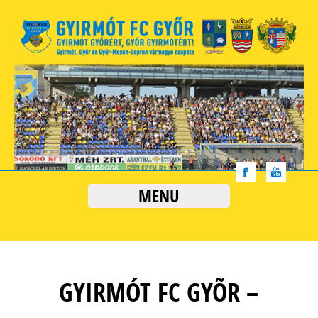
MENU
GYIRMÓT FC GYÕR –