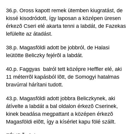
36.p. Oross kapott remek ütemben kiugratást, de
kissé kisodródott, így laposan a középen üresen
érkezõ Cseri elé akarta tenni a labdát, de Fazekas
lefülelte az átadást.
38.p. Magasföldi adott be jobbról, de Halasi
leütötte Beliczky fejérõl a labdát.
40.p. Faggyas balról tett középre Heffler elé, aki
11 méterrõl kapásból lõtt, de Somogyi hatalmas
bravúrral hárítani tudott.
43.p. Magasföldi adott jobbra Beliczkynek, aki
átívelte a labdát a bal oldalon érkezõ Cserinek,
kinek beadása megpattant a középen érkezõ
Magasföldi elõtt, így a kísérlet kapu fölé szállt.