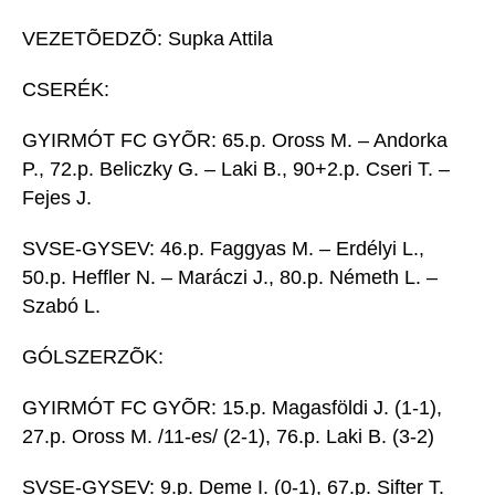
VEZETÕEDZÕ: Supka Attila
CSERÉK:
GYIRMÓT FC GYÕR: 65.p. Oross M. – Andorka
P., 72.p. Beliczky G. – Laki B., 90+2.p. Cseri T. –
Fejes J.
SVSE-GYSEV: 46.p. Faggyas M. – Erdélyi L.,
50.p. Heffler N. – Maráczi J., 80.p. Németh L. –
Szabó L.
GÓLSZERZÕK:
GYIRMÓT FC GYÕR: 15.p. Magasföldi J. (1-1),
27.p. Oross M. /11-es/ (2-1), 76.p. Laki B. (3-2)
SVSE-GYSEV: 9.p. Deme I. (0-1), 67.p. Sifter T.