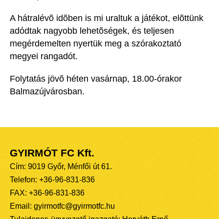
A hátralévõ idõben is mi uraltuk a játékot, elõttünk
adódtak nagyobb lehetõségek, és teljesen
megérdemelten nyertük meg a szórakoztató
megyei rangadót.
Folytatás jövõ héten vasárnap, 18.00-órakor
Balmazújvárosban.
GYIRMÓT FC Kft.
Cím: 9019 Győr, Ménfői út 61.
Telefon: +36-96-831-836
FAX: +36-96-831-836
Email: gyirmotfc@gyirmotfc.hu