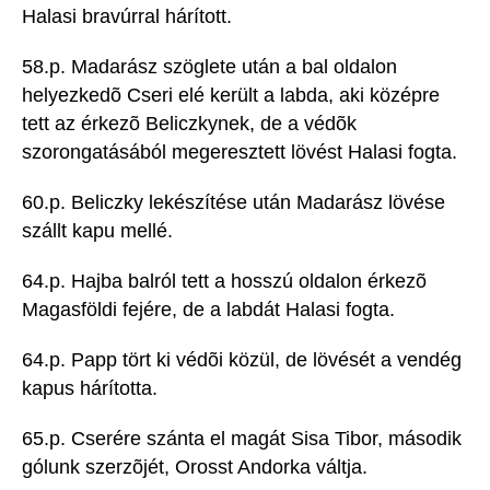
Halasi bravúrral hárított.
58.p. Madarász szöglete után a bal oldalon
helyezkedõ Cseri elé került a labda, aki középre
tett az érkezõ Beliczkynek, de a védõk
szorongatásából megeresztett lövést Halasi fogta.
60.p. Beliczky lekészítése után Madarász lövése
szállt kapu mellé.
64.p. Hajba balról tett a hosszú oldalon érkezõ
Magasföldi fejére, de a labdát Halasi fogta.
64.p. Papp tört ki védõi közül, de lövését a vendég
kapus hárította.
65.p. Cserére szánta el magát Sisa Tibor, második
gólunk szerzõjét, Orosst Andorka váltja.