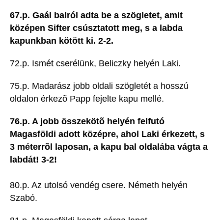
67.p. Gaál balról adta be a szögletet, amit
középen Sifter csúsztatott meg, s a labda
kapunkban kötött ki. 2-2.
72.p. Ismét cserélünk, Beliczky helyén Laki.
75.p. Madarász jobb oldali szögletét a hosszú
oldalon érkezõ Papp fejelte kapu mellé.
76.p. A jobb összekötõ helyén felfutó
Magasföldi adott középre, ahol Laki érkezett, s
3 méterrõl laposan, a kapu bal oldalába vágta a
labdát! 3-2!
80.p. Az utolsó vendég csere. Németh helyén
Szabó.