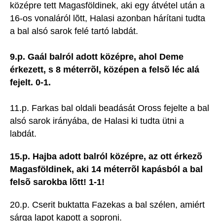
középre tett Magasföldinek, aki egy átvétel után a
16-os vonaláról lõtt, Halasi azonban hárítani tudta
a bal alsó sarok felé tartó labdát.
9.p. Gaál balról adott középre, ahol Deme
érkezett, s 8 méterrõl, középen a felsõ léc alá
fejelt. 0-1.
11.p. Farkas bal oldali beadását Oross fejelte a bal
alsó sarok irányába, de Halasi ki tudta ütni a
labdát.
15.p. Hajba adott balról középre, az ott érkezõ
Magasföldinek, aki 14 méterrõl kapásból a bal
felsõ sarokba lõtt! 1-1!
20.p. Cserit buktatta Fazekas a bal szélen, amiért
sárga lapot kapott a soproni.