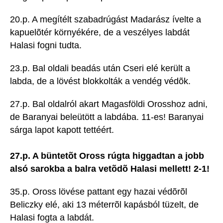
20.p. A megítélt szabadrúgást Madarász ívelte a
kapuelõtér környékére, de a veszélyes labdát
Halasi fogni tudta.
23.p. Bal oldali beadás után Cseri elé került a
labda, de a lövést blokkolták a vendég védõk.
27.p. Bal oldalról akart Magasföldi Orosshoz adni,
de Baranyai beleütött a labdába. 11-es! Baranyai
sárga lapot kapott tettéért.
27.p. A büntetõt Oross rúgta higgadtan a jobb
alsó sarokba a balra vetõdõ Halasi mellett! 2-1!
35.p. Oross lövése pattant egy hazai védõrõl
Beliczky elé, aki 13 méterrõl kapásból tüzelt, de
Halasi fogta a labdát.