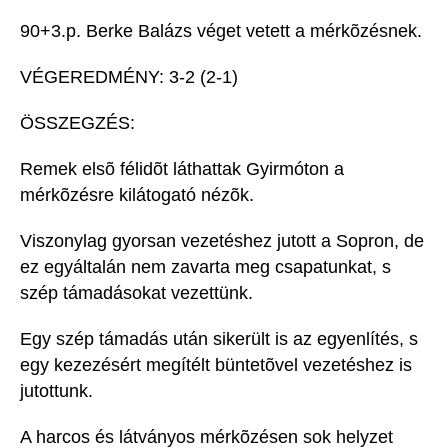
90+3.p. Berke Balázs véget vetett a mérkõzésnek.
VÉGEREDMÉNY: 3-2 (2-1)
ÖSSZEGZÉS:
Remek elsõ félidõt láthattak Gyirmóton a
mérkõzésre kilátogató nézõk.
Viszonylag gyorsan vezetéshez jutott a Sopron, de
ez egyáltalán nem zavarta meg csapatunkat, s
szép támadásokat vezettünk.
Egy szép támadás után sikerült is az egyenlítés, s
egy kezezésért megítélt büntetõvel vezetéshez is
jutottunk.
A harcos és látványos mérkõzésen sok helyzet