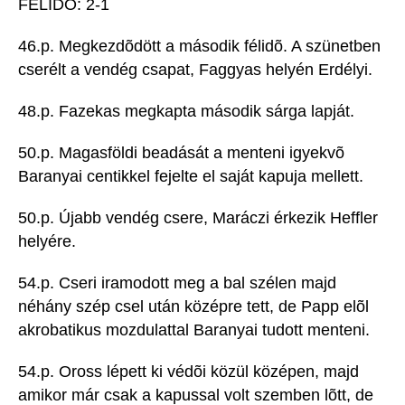
FÉLIDÕ: 2-1
46.p. Megkezdõdött a második félidõ. A szünetben
cserélt a vendég csapat, Faggyas helyén Erdélyi.
48.p. Fazekas megkapta második sárga lapját.
50.p. Magasföldi beadását a menteni igyekvõ
Baranyai centikkel fejelte el saját kapuja mellett.
50.p. Újabb vendég csere, Maráczi érkezik Heffler
helyére.
54.p. Cseri iramodott meg a bal szélen majd
néhány szép csel után középre tett, de Papp elõl
akrobatikus mozdulattal Baranyai tudott menteni.
54.p. Oross lépett ki védõi közül középen, majd
amikor már csak a kapussal volt szemben lõtt, de