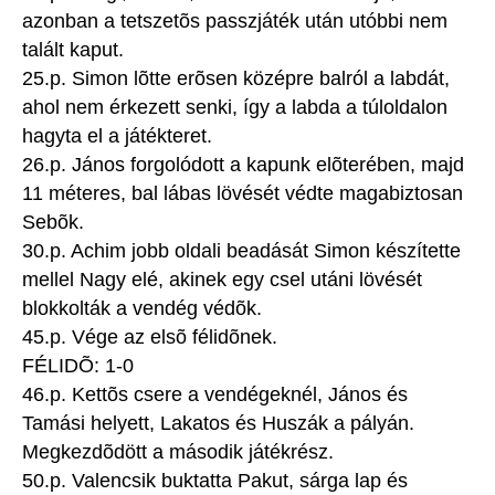
azonban a tetszetõs passzjáték után utóbbi nem
talált kaput.
25.p. Simon lõtte erõsen középre balról a labdát,
ahol nem érkezett senki, így a labda a túloldalon
hagyta el a játékteret.
26.p. János forgolódott a kapunk elõterében, majd
11 méteres, bal lábas lövését védte magabiztosan
Sebõk.
30.p. Achim jobb oldali beadását Simon készítette
mellel Nagy elé, akinek egy csel utáni lövését
blokkolták a vendég védõk.
45.p. Vége az elsõ félidõnek.
FÉLIDÕ: 1-0
46.p. Kettõs csere a vendégeknél, János és
Tamási helyett, Lakatos és Huszák a pályán.
Megkezdõdött a második játékrész.
50.p. Valencsik buktatta Pakut, sárga lap és