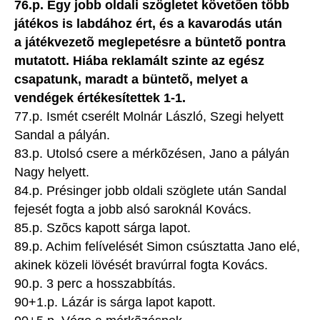
76.p. Egy jobb oldali szögletet követõen több
játékos is labdához ért, és a kavarodás után
a játékvezetõ meglepetésre a büntetõ pontra
mutatott. Hiába reklamált szinte az egész
csapatunk, maradt a büntetõ, melyet a
vendégek értékesítettek 1-1.
77.p. Ismét cserélt Molnár László, Szegi helyett
Sandal a pályán.
83.p. Utolsó csere a mérkõzésen, Jano a pályán
Nagy helyett.
84.p. Présinger jobb oldali szöglete után Sandal
fejesét fogta a jobb alsó saroknál Kovács.
85.p. Szõcs kapott sárga lapot.
89.p. Achim felívelését Simon csúsztatta Jano elé,
akinek közeli lövését bravúrral fogta Kovács.
90.p. 3 perc a hosszabbítás.
90+1.p. Lázár is sárga lapot kapott.