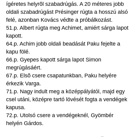
ígéretes helyrõl szabadrúgás. A 20 méteres jobb
oldali szabadrúgást Présinger rúgta a hosszú alsó
felé, azonban Kovács védte a próbálkozást.
51.p. Albert rúgta meg Achimet, amiért sárga lapot
kapott.
64.p. Achim jobb oldali beadását Paku fejelte a
kapu fölé.
66.p. Gyepes kapott sárga lapot Simon
megrúgásáért.
67.p. Elsõ csere csapatunkban, Paku helyére
érkezik Varga.
71.p. Nagy indult meg a középpályától, majd egy
csel utáni, középre tartó lövését fogta a vendégek
kapusa.
72.p. Utolsó csere a vendégeknél, Gyömbér
helyén Gárdos.