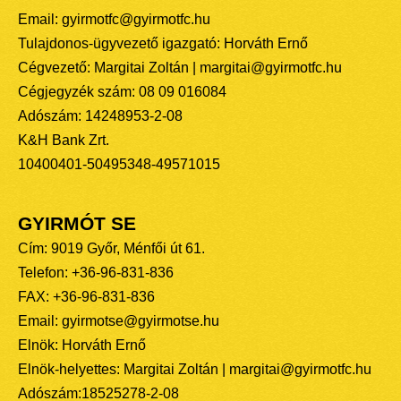
Email: gyirmotfc@gyirmotfc.hu
Tulajdonos-ügyvezető igazgató: Horváth Ernő
Cégvezető: Margitai Zoltán | margitai@gyirmotfc.hu
Cégjegyzék szám: 08 09 016084
Adószám: 14248953-2-08
K&H Bank Zrt.
10400401-50495348-49571015
GYIRMÓT SE
Cím: 9019 Győr, Ménfői út 61.
Telefon: +36-96-831-836
FAX: +36-96-831-836
Email: gyirmotse@gyirmotse.hu
Elnök: Horváth Ernő
Elnök-helyettes: Margitai Zoltán | margitai@gyirmotfc.hu
Adószám:18525278-2-08