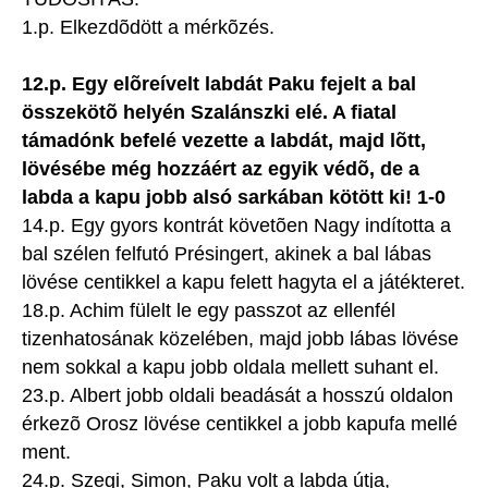
1.p. Elkezdõdött a mérkõzés.
12.p. Egy elõreívelt labdát Paku fejelt a bal
összekötõ helyén Szalánszki elé. A fiatal
támadónk befelé vezette a labdát, majd lõtt,
lövésébe még hozzáért az egyik védõ, de a
labda a kapu jobb alsó sarkában kötött ki! 1-0
14.p. Egy gyors kontrát követõen Nagy indította a
bal szélen felfutó Présingert, akinek a bal lábas
lövése centikkel a kapu felett hagyta el a játékteret.
18.p. Achim fülelt le egy passzot az ellenfél
tizenhatosának közelében, majd jobb lábas lövése
nem sokkal a kapu jobb oldala mellett suhant el.
23.p. Albert jobb oldali beadását a hosszú oldalon
érkezõ Orosz lövése centikkel a jobb kapufa mellé
ment.
24.p. Szegi, Simon, Paku volt a labda útja,