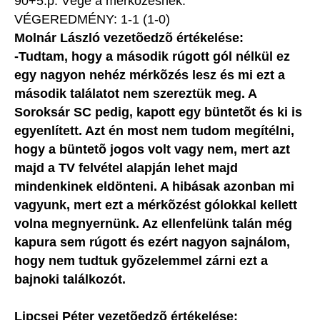
90+5.p. Vége a mérkõzésnek.
VÉGEREDMÉNY: 1-1 (1-0)
Molnár László vezetõedzõ értékelése:
-Tudtam, hogy a második rúgott gól nélkül ez
egy nagyon nehéz mérkõzés lesz és mi ezt a
második találatot nem szereztük meg. A
Soroksár SC pedig, kapott egy büntetõt és ki is
egyenlített. Azt én most nem tudom megítélni,
hogy a büntetõ jogos volt vagy nem, mert azt
majd a TV felvétel alapján lehet majd
mindenkinek eldönteni. A hibásak azonban mi
vagyunk, mert ezt a mérkõzést gólokkal kellett
volna megnyernünk. Az ellenfelünk talán még
kapura sem rúgott és ezért nagyon sajnálom,
hogy nem tudtuk gyõzelemmel zárni ezt a
bajnoki találkozót.
Lipcsei Péter vezetõedzõ értékelése: