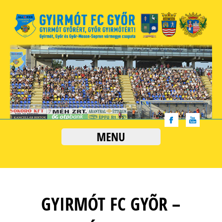
MENU
GYIRMÓT FC GYÕR –