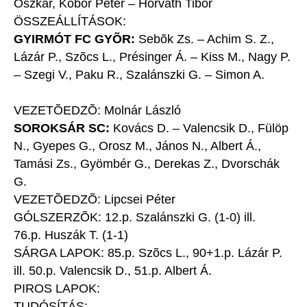
Oszkár, Kóbor Péter – Horváth Tibor
ÖSSZEÁLLÍTÁSOK:
GYIRMÓT FC GYÕR:
Sebõk Zs. – Achim S. Z.,
Lázár P., Szõcs L., Présinger Á. – Kiss M., Nagy P.
– Szegi V., Paku R., Szalánszki G. – Simon A.
VEZETÕEDZÕ: Molnár László
SOROKSÁR SC:
Kovács D. – Valencsik D., Fülöp
N., Gyepes G., Orosz M., János N., Albert Á.,
Tamási Zs., Gyömbér G., Derekas Z., Dvorschák
G.
VEZETÕEDZÕ: Lipcsei Péter
GÓLSZERZÕK: 12.p. Szalánszki G. (1-0) ill.
76.p. Huszák T. (1-1)
SÁRGA LAPOK: 85.p. Szõcs L., 90+1.p. Lázár P.
ill. 50.p. Valencsik D., 51.p. Albert Á.
PIROS LAPOK:
TUDÓSÍTÁS: