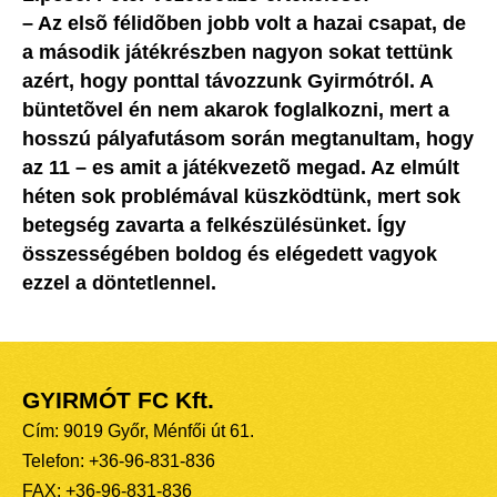
– Az elsõ félidõben jobb volt a hazai csapat, de
a második játékrészben nagyon sokat tettünk
azért, hogy ponttal távozzunk Gyirmótról. A
büntetõvel én nem akarok foglalkozni, mert a
hosszú pályafutásom során megtanultam, hogy
az 11 – es amit a játékvezetõ megad. Az elmúlt
héten sok problémával küszködtünk, mert sok
betegség zavarta a felkészülésünket. Így
összességében boldog és elégedett vagyok
ezzel a döntetlennel.
GYIRMÓT FC Kft.
Cím: 9019 Győr, Ménfői út 61.
Telefon: +36-96-831-836
FAX: +36-96-831-836