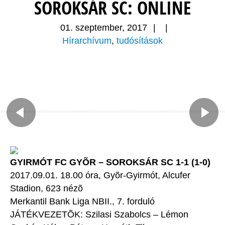
SOROKSÁR SC: ONLINE
01. szeptember, 2017
|
|
Hírarchívum
,
tudósítások
GYIRMÓT FC GYÕR – SOROKSÁR SC 1-1 (1-0)
2017.09.01. 18.00 óra, Gyõr-Gyirmót, Alcufer
Stadion, 623 nézõ
Merkantil Bank Liga NBII., 7. forduló
JÁTÉKVEZETÕK: Szilasi Szabolcs – Lémon