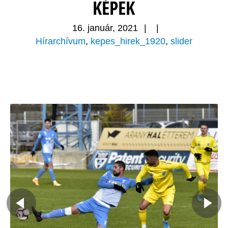
KÉPEK
16. január, 2021
|
|
Hírarchívum
,
kepes_hirek_1920
,
slider