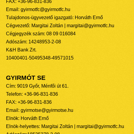
FAX: +36-96-831-836
Email: gyirmotfc@gyirmotfc.hu
Tulajdonos-ügyvezető igazgató: Horváth Ernő
Cégvezető: Margitai Zoltán | margitai@gyirmotfc.hu
Cégjegyzék szám: 08 09 016084
Adószám: 14248953-2-08
K&H Bank Zrt.
10400401-50495348-49571015
GYIRMÓT SE
Cím: 9019 Győr, Ménfői út 61.
Telefon: +36-96-831-836
FAX: +36-96-831-836
Email: gyirmotse@gyirmotse.hu
Elnök: Horváth Ernő
Elnök-helyettes: Margitai Zoltán | margitai@gyirmotfc.hu