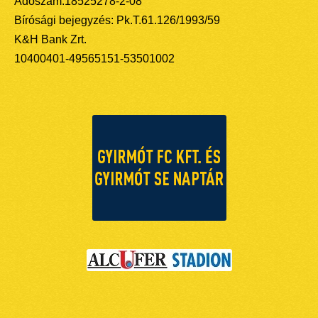
Adószám:18525278-2-08
Bírósági bejegyzés: Pk.T.61.126/1993/59
K&H Bank Zrt.
10400401-49565151-53501002