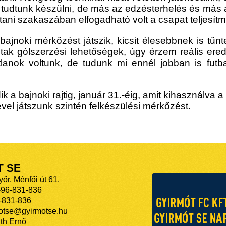
tudtunk készülni, de más az edzésterhelés és más a 
ostani szakaszában elfogadható volt a csapat teljesít
bajnoki mérkőzést játszik
, kicsit élesebbnek is tűn
dtak gólszerzési lehetőségek, úgy érzem reális ere
lanok voltunk, de tudunk mi ennél jobban is futbal
k a bajnoki rajtig, január 31.-éig, amit kihasználva
a 
ével
játszu
n
k
szintén felkészülési mérkőzést.
T SE
őr, Ménfői út 61.
-96-831-836
-831-836
motse@gyirmotse.hu
th Ernő