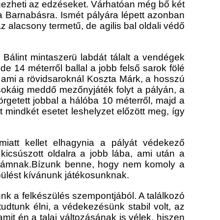
gezheti az edz
éseket. Várhatóan még bő két
a Barnabásra. Ismét pályára lépett azonban
 alacsony termetű, de agilis bal oldali védő
Bálint mintaszerü labdát tálalt a vendégek
 de 14 méterről ballal a jobb felső sarok fölé
 a
mi a rövidsaroknál Koszta Márk, a hosszú
sokáig meddő mezőnyjáték folyt a pályán, a
örgetett jobbal a hálóba 10 méte
rről, majd a
nt mindkét esetet leshelyzet előzött meg, így
miatt kellet elhagynia a pályát védekező
kicsúszott oldalra a jobb lába, ami után a
Ádámnak.
Bízunk benne, hogy nem komoly a
épülést kívánunk játékosunknak.
tunk a felkészülés szempontjából. A találkozó
tudtunk élni,
a védekezésünk stabil volt,
az
amit én a talaj változásának is vélek, hiszen