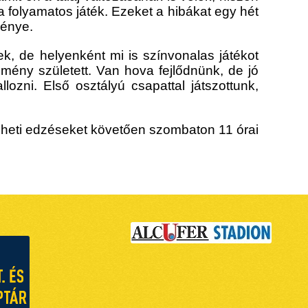
folyamatos játék. Ezeket a hibákat egy hét
ménye.
tek, de helyenként mi is színvonalas játékot
dmény született. Van hova fejlődnünk, de jó
lozni. Első osztályú csapattal játszottunk,
heti edzéseket követően s
zombaton
11 órai