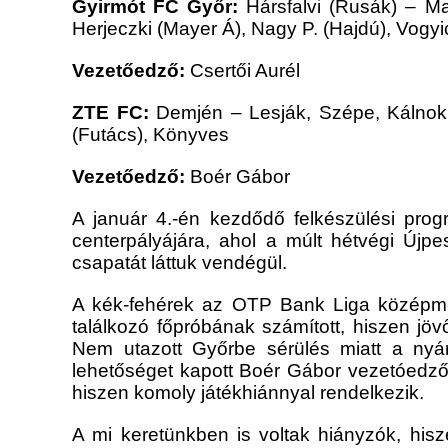
Gyirmót FC Győr:
Hársfalvi (Rusák) – Ma
Herjeczki (Mayer Á), Nagy P. (Hajdú), Vogyi
Vezetőedző:
Csertői Aurél
ZTE FC:
Demjén
–
Lesják, Szépe, Kálnok
(Futács), Könyves
Vezetőedző:
Boér Gábor
A január 4.-én kezdődő felkészülési pro
centerpályájára, ahol a múlt hétvégi Újpe
csapatát láttuk vendégül.
A kék-fehérek az OTP Bank Liga középmező
találkozó főpróbának számított, hiszen j
Nem utazott Győrbe sérülés miatt a nyá
lehetőséget kapott Boér Gábor vezetóedzőt
hiszen komoly játékhiánnyal rendelkezik.
A mi keretünkben is voltak hiányzók, his