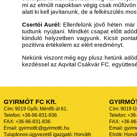
mi az elmúlt napokban végig csak műfüvön 
alatt ki kell javítanunk, de a felkészülés m
Csertói Aurél:
Ellenfelünk jövő héten már 
tudtunk nyújtani. Mindkét csapat előtt adó
kiinduló helyzetben vagyunk. Kicsit pontat
pozitívra értékelem az elért eredményt.
Nekünk
viszont még egy plusz hetünk
adódi
kezdéssel
a
z
A
qvital
Csákvár
FC. együttes
GYIRMÓT FC Kft.
GYIRMÓ
Cím: 9019 Győr, Ménfői út 61.
Cím: 9019 Gy
Telefon: +36-96-831-836
Telefon: +36
FAX: +36-96-831-836
FAX: +36-96
Email: gyirmotfc@gyirmotfc.hu
Email: gyir
Tulajdonos-ügyvezető igazgató: Horváth
Elnök: Horvá