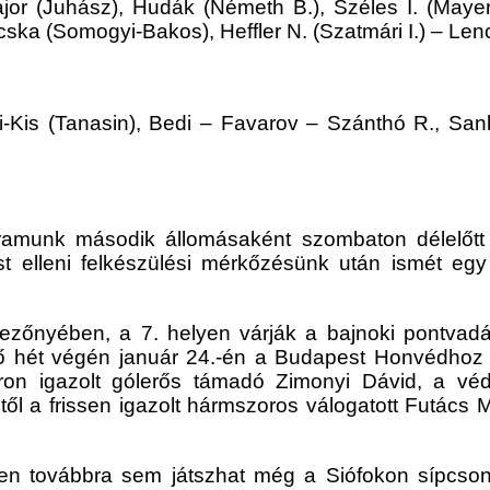
jor (Juhász), Hudák (Németh B.), Széles I. (Mayer
cska (Somogyi-Bakos), Heffler N. (Szatmári I.) – Len
i-Kis (Tanasin), Bedi – Favarov – Szánthó R., San
gramunk második állomásaként szombaton délelőtt
st elleni felkészülési mérkőzésünk után ismét egy 
nyében, a 7. helyen várják a bajnoki pontvadásza
övő hét végén január 24.-én a Budapest Honvédhoz
ron igazolt
gólerős támadó
Zimonyi Dávid,
a vé
ől a frissen igazolt hármszoros válogatott Futács 
zen továbbra sem játszhat még a Siófokon sípc
son