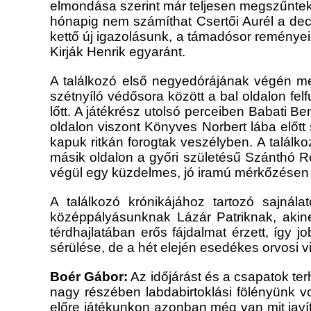
elmon
dása szerint már teljesen megszűntek
hónapig n
em számíthat Csertői A
urél a de
kettő új igazolásunk, a támadósor reményein
Kirják Henrik egyaránt.
A találkozó első negyedórájának végén
me
szétnyíló védősora között a bal oldalon fel
lőtt. A játékrész utolsó perceiben Babati Ben
oldalon viszont Könyves Norbert lába előt
kapuk ritkán forogtak veszélyben. A találko
másik oldalon a győri szüle
tésű Szánthó Re
végül egy küzdelmes, jó iramú
mérkőzésen m
A találkozó krónikájához tartozó sajnál
középpályásunknak Lázár Patriknak, akinek
térdhajlatában erős fájdalmat érzett, így 
sérülése, de a hét elején esedékes orvosi v
Boér Gábor:
Az időjárást és a csapatok ter
nagy részében labdabirtoklási fölényünk vo
előre
játékunkon
azonban
még van mit javí