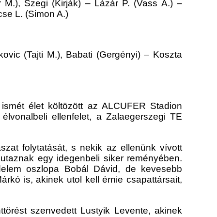
 M.), Szegi (Ki
rják) – Lázár P. (Vass Á.) –
cse L. (Simon A.)
kovic (Tajti M.), Babati (Gergényi) – Koszta
 ismét élet költözött az ALCUFER Stadion
élvonalbeli ellenfelet, a Zalaegerszegi TE
t folytatását, s nekik az ellenünk vívott
 utaznak egy idegenbeli siker reményében.
delem oszlopa
Bobál Dávid,
de kevesebb
Márkó
is
, akinek utol kell érnie csapattársait,
ttörést szenvedet
t Lustyik Levente, akinek