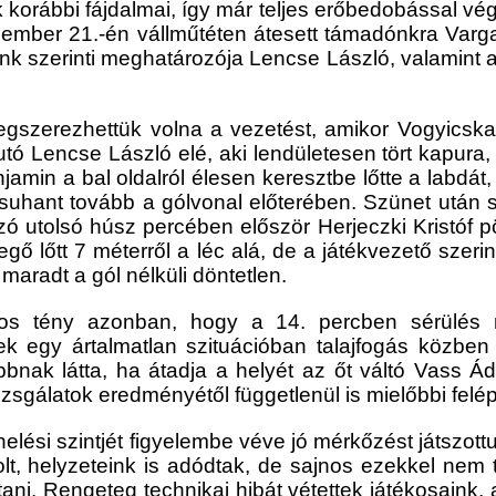
 korábbi fájdalmai, így már teljes erőbedobással vé
cember 21.-én vállműtéten átesett támadónkra Varg
k szerinti meghatározója Lencse László, valamint az
gszerezhettük volna a vezetést, amikor Vogyicska 
futó Lencse L
ászló elé, aki lendületesen tört kapura,
jamin a bal oldalról éle
sen keresztbe lőtte a labdát,
t suhant tovább a gólvonal előterében. Szünet után 
zó utolsó húsz percében először Herjeczki Kristóf p
gő lőtt 7 méterrő
l a léc alá, de a játékvezető szeri
aradt a gól nélküli döntetlen.
atos tény azonban, hogy a 14. percben sérülés 
 egy ártalmatlan szituációban talajfogás közben 
jobbnak látta, ha átadja a helyét az őt váltó Vass 
izsgálatok eredményétől függetlenül is mielőbbi fel
helési szintjét figyelembe véve jó mérkőzést játszot
lt, helyzeteink is adódtak, de sajnos ezekkel nem 
tani
. Rengeteg technikai hibát vétettek játékosaink, 