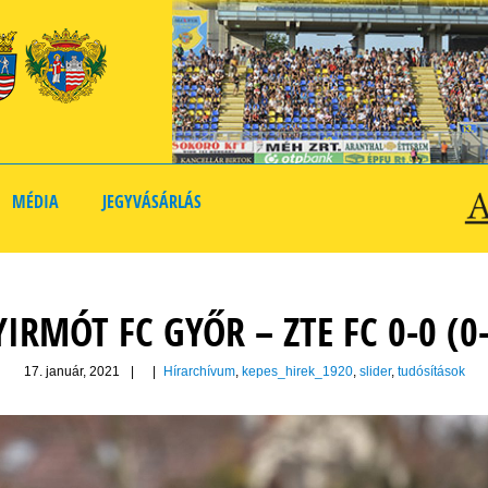
MÉDIA
JEGYVÁSÁRLÁS
IRMÓT FC GYŐR – ZTE FC 0-0 (0
17. január, 2021
|
|
Hírarchívum
,
kepes_hirek_1920
,
slider
,
tudósítások