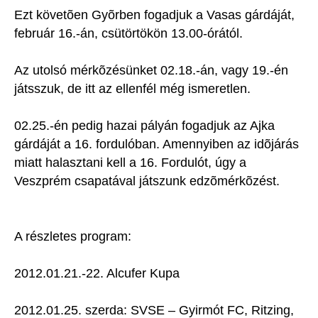
Ezt követõen Gyõrben fogadjuk a Vasas gárdáját,
február 16.-án, csütörtökön 13.00-órától.
Az utolsó mérkõzésünket 02.18.-án, vagy 19.-én
játsszuk, de itt az ellenfél még ismeretlen.
02.25.-én pedig hazai pályán fogadjuk az Ajka
gárdáját a 16. fordulóban. Amennyiben az idõjárás
miatt halasztani kell a 16. Fordulót, úgy a
Veszprém csapatával játszunk edzõmérkõzést.
A részletes program:
2012.01.21.-22. Alcufer Kupa
2012.01.25. szerda: SVSE – Gyirmót FC, Ritzing,