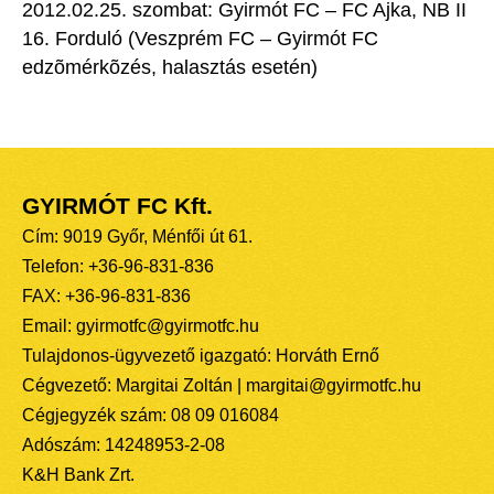
2012.02.25. szombat: Gyirmót FC – FC Ajka, NB II
16. Forduló (Veszprém FC – Gyirmót FC
edzõmérkõzés, halasztás esetén)
GYIRMÓT FC Kft.
Cím: 9019 Győr, Ménfői út 61.
Telefon: +36-96-831-836
FAX: +36-96-831-836
Email: gyirmotfc@gyirmotfc.hu
Tulajdonos-ügyvezető igazgató: Horváth Ernő
Cégvezető: Margitai Zoltán | margitai@gyirmotfc.hu
Cégjegyzék szám: 08 09 016084
Adószám: 14248953-2-08
K&H Bank Zrt.