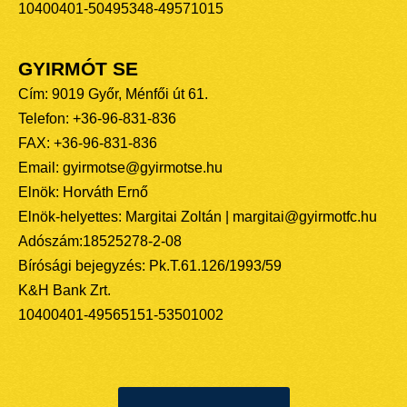
10400401-50495348-49571015
GYIRMÓT SE
Cím: 9019 Győr, Ménfői út 61.
Telefon: +36-96-831-836
FAX: +36-96-831-836
Email: gyirmotse@gyirmotse.hu
Elnök: Horváth Ernő
Elnök-helyettes: Margitai Zoltán | margitai@gyirmotfc.hu
Adószám:18525278-2-08
Bírósági bejegyzés: Pk.T.61.126/1993/59
K&H Bank Zrt.
10400401-49565151-53501002