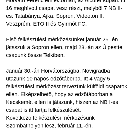
Horváth Ferenc emléktornán, az Alcufer kupán. Itt
16 meghívott csapat vesz részt, melybõl 7 NB II-
es: Tatabánya, Ajka, Sopron, Videoton II,
Veszprém, ETO II és Gyirmót FC.
Elsõ felkészülési mérkõzésünket január 25.-én
játsszuk a Sopron ellen, majd 28.-án az Újpesttel
csapunk össze Telkiben.
Január 30.-án Horvátországba, Novigradba
utazunk 10 napos edzõtáborba. Itt 4 vagy 5
felkészülési mérkõzést tervezünk külföldi csapatok
ellen. Elképzelhetõ, hogy az edzõtáborban a
Kecskemét ellen is játszunk, hiszen az NB I-es
csapat is itt tartja felkészülését.
Következõ felkészülési mérkõzésünk
Szombathelyen lesz, február 11.-én.