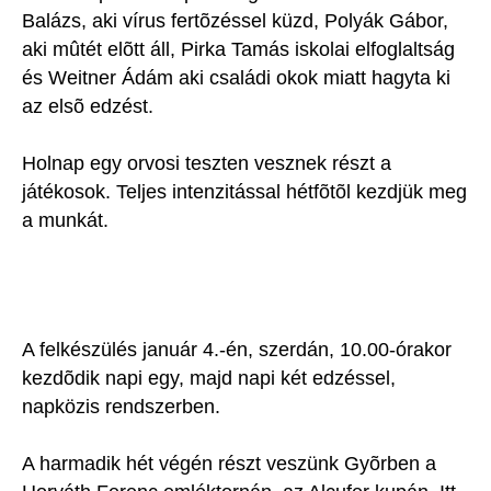
Balázs, aki vírus fertõzéssel küzd, Polyák Gábor,
aki mûtét elõtt áll, Pirka Tamás iskolai elfoglaltság
és Weitner Ádám aki családi okok miatt hagyta ki
az elsõ edzést.
Holnap egy orvosi teszten vesznek részt a
játékosok. Teljes intenzitással hétfõtõl kezdjük meg
a munkát.
A felkészülés január 4.-én, szerdán, 10.00-órakor
kezdõdik napi egy, majd napi két edzéssel,
napközis rendszerben.
A harmadik hét végén részt veszünk Gyõrben a