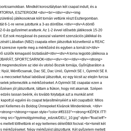
rtcsarnokban. Mindkét korosztályban két csapat indult, és a
TEREMTORNA, ESZTERGOM <div><br></div><div><img
tésû játékosoknak kiírt tornán vettünk részt Esztergomban.
át 6-1-re verve jutottunk a 3-as döntõbe.</div><div>A döntõ
-0-ás gyõzelmet arattunk. Az 1-2 évvel idõsebb játékosok 15-20
. Ezt sok mozgással és passzal valamint szenzációs játékkal és
õzését Lábatlan (NB2) csapata ellen játszottuk közvetlenül a REAC
ólt szerezve nyerte meg a mérkõzést és egyben a tornát is!</div>
õ szülõk kimagasló biztatását!</div><div>A torna legjobb játékosa a
ÕRÚJBARÁT, SPORTCSARNOK</div><div><br></div><div><strong>
egrendezésre az idei év utolsó Bozsik tornája, Gyõrújbaráton a
 Nyúl, Ménfõcsanak, Dac SE, Dac Unió, Gyirmót SE I., Gyirmót SE II.
meccseket futsal labdával játszottuk, ez egy kicsit az elején furcsa
 cselek jellemezték a mérkõzéseket. A Gyirmót SE csapatai ezen a
zésen jól játszottunk, láttam a fiúkon, hogy mit akarnak. Szépen
 edzés lassan beérik, és tovább folytatjuk azt a munkát amit
kapott jó egyéni és csapat teljesítményéért a két csapatból: Milos
 Ezzel Kellemes és Boldog Ünnepeket Kívánok Mindenkinek. </div>
strong></strong><span style="color:#ff3333"><strong>KÉPEK ITT!
c="/gyirmot/gyirmot/up_edzok/DELI_10.jpg" style="float:left">
lett tölthettünk el egy kellemes délelõttöt focival.<br>Ismét két
es mérkõzéseket. Négy mérkõzést játszottunk. Két gyõzelem mellett