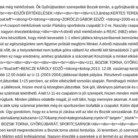
k még mérkõzések. Õk Gyõrújbaráton szerepeltek Bozsik tornán, a gyõrújbaráti spo
na.</div> <br><br>EDZÕI ÉRTÉKELÉSEK:</div><div><br></div>U13,&nbsp;KERTES 
at:left"><strong>O</strong><strong>ZORÓCZI GÁBOR EDZÕ: </strong>2000-es szüle
v>A csoport mérkõzések során Párkány sportiskola csapatát 3-2-re, Naszály csapat
k nagyon élveztek!&nbsp;</div><div>A döntõ elsõ mérkõzésén a REAC (NB2) ellen 2
rra készültünk, hogy minél kevesebb 1-1 elleni játékra kényszerítsenek bennünket
enül az egészségünkre sem figyelve próbált megtörni Minket. A döntõ második mérk
lé nõtt, de a helyzeteinket nem tudtuk gólra váltani! Az ellenfél két támadásból 2 g
ellen ez nagy eredmény, amihez gratulálok a srácoknak! Köszönjük a minket elkísér
v><div><br></div><div><br></div><div><br></div><div>U11, BOZSIK TORNA, GY
"float:left">BENCZE KÁROLY EDZÕ:</strong>&nbsp;2013. 12.08. vasárnap került m
bb 12.00 órától az U-11 (2003-2004) játékosai léptek pályára. Résztvevõ csapatok:
játszottak 1×15 percben, az elõre elkészített sorsolás alapján. Rendhagyó módon a 
 a játékosok, hiszen most új közegben játszottak. Sok gól, látványos párharcok és
s számnak tekinthetõ. A két U-11-es csapatom is jól szerepelt, hiszen minden mérkõ
rúgtunk. Minden játékos odatette magát, jó volt látni, hogy mennyire akarnak. A sok
 akik szép számmal jelentek még és sportszerûen biztatták a csapatot. Külön díjat 
sok. Úgy gondolom, hogy ez a torna jó zárása volt az idei év Bozsik sorozatának.
as=galeria&amp;katszama=1270&amp;mod=kategoria&amp;nyelv=0" target="_blank"><
9, BOZSIK TORNA, GYÕRÚJBARÁT, SPORTCSARNOK</div><div><br></div><div><img sr
rült megrendezésre a Bozsik torna utolsó fordulója. Jó teremben, jó szervezés mel
ss Márton edzõ kollégámmal. Nagyon élvezték a gyerekek a jó termet és az élvezet