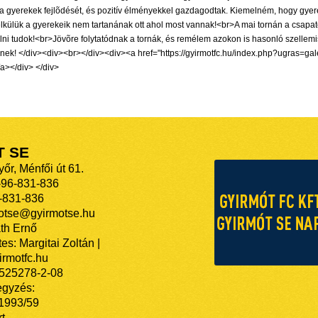
 a gyerekek fejlõdését, és pozitív élményekkel gazdagodtak. Kiemelném, hogy gyere
külük a gyerekeik nem tartanának ott ahol most vannak!<br>A mai tornán a csapatom
i tudok!<br>Jövõre folytatódnak a tornák, és remélem azokon is hasonló szellemiség
kinek! </div><div><br></div><div><a href="https://gyirmotfc.hu/index.php?ugr
a></div> </div>
T SE
őr, Ménfői út 61.
-96-831-836
-831-836
motse@gyirmotse.hu
th Ernő
es: Margitai Zoltán |
rmotfc.hu
525278-2-08
egyzés:
/1993/59
t.