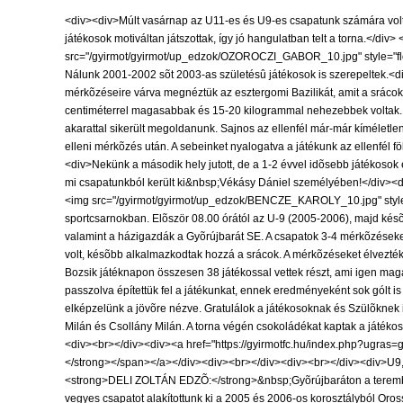
<div><div>Múlt vasárnap az U11-es és U9-es csapatunk számára volta
játékosok motiváltan játszottak, így jó hangulatban telt a tor
src="/gyirmot/gyirmot/up_edzok/OZOROCZI_GABOR_10.jpg" style="flo
Nálunk 2001-2002 sõt 2003-as születésû játékosok is szerepeltek.<di
mérkõzéseire várva megnéztük az esztergomi Bazilikát, amit a sráco
centiméterrel magasabbak és 15-20 kilogrammal nehezebbek voltak. A
akarattal sikerült megoldanunk. Sajnos az ellenfél már-már kíméletl
elleni mérkõzés után. A sebeinket nyalogatva a játékunk az ellenfél fö
<div>Nekünk a második hely jutott, de a 1-2 évvel idõsebb játékosok 
mi csapatunkból került ki&nbsp;Vékásy Dániel személyében!</di
<img src="/gyirmot/gyirmot/up_edzok/BENCZE_KAROLY_10.jpg" style=
sportcsarnokban. Elõször 08.00 órától az U-9 (2005-2006), majd késõ
valamint a házigazdák a Gyõrújbarát SE. A csapatok 3-4 mérkõzéseket 
volt, késõbb alkalmazkodtak hozzá a srácok. A mérkõzéseket élvezték
Bozsik játéknapon összesen 38 játékossal vettek részt, ami igen maga
passzolva építettük fel a játékunkat, ennek eredményeként sok gólt is 
elképzelünk a jövõre nézve. Gratulálok a játékosoknak és Szülõknek is
Milán és Csollány Milán. A torna végén csokoládékat kaptak a játéko
<div><br></div><div><a href="https://gyirmotfc.hu/index.php?ugr
</strong></span></a></div><div><br></div><div><br></div><div>U
<strong>DELI ZOLTÁN EDZÕ:</strong>&nbsp;Gyõrújbaráton a teremben ke
vegyes csapatot alakítottunk ki a 2005 és 2006-os korosztályból Oro