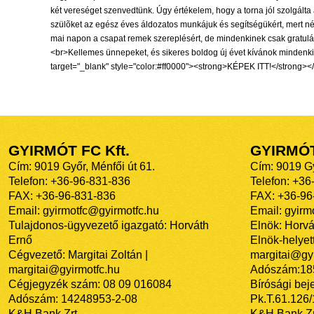
két vereséget szenvedtünk. Úgy értékelem, hogy a torna jól szolgálta
szülõket az egész éves áldozatos munkájuk és segítségükért, mert nél
mai napon a csapat remek szereplésért, de mindenkinek csak gratuláln
<br>Kellemes ünnepeket, és sikeres boldog új évet kívánok minden
target="_blank" style="color:#ff0000"><strong>KÉPEK ITT!</strong></
GYIRMÓT FC Kft.
GYIRMÓ
Cím: 9019 Győr, Ménfői út 61.
Cím: 9019 Gy
Telefon: +36-96-831-836
Telefon: +36
FAX: +36-96-831-836
FAX: +36-96
Email: gyirmotfc@gyirmotfc.hu
Email: gyir
Tulajdonos-ügyvezető igazgató: Horváth
Elnök: Horvá
Ernő
Elnök-helyett
Cégvezető: Margitai Zoltán |
margitai@gyi
margitai@gyirmotfc.hu
Adószám:18
Cégjegyzék szám: 08 09 016084
Bírósági bej
Adószám: 14248953-2-08
Pk.T.61.126
K&H Bank Zrt.
K&H Bank Zr