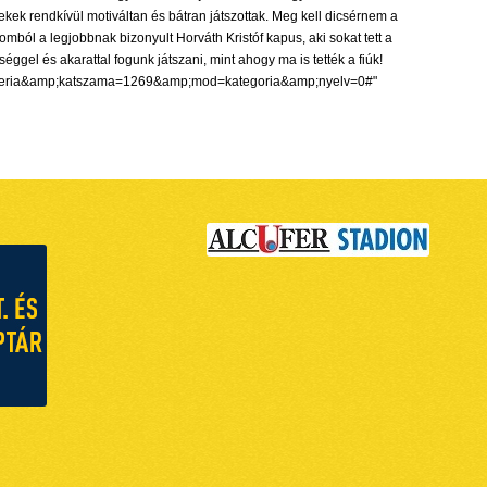
kek rendkívül motiváltan és bátran játszottak. Meg kell dicsérnem a
ból a legjobbnak bizonyult Horváth Kristóf kapus, aki sokat tett a
gel és akarattal fogunk játszani, mint ahogy ma is tették a fiúk!
as=galeria&amp;katszama=1269&amp;mod=kategoria&amp;nyelv=0#"