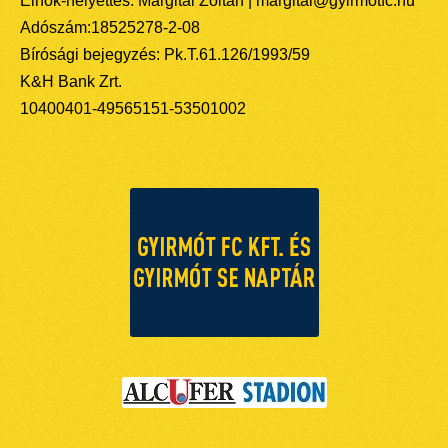
Elnök-helyettes: Margitai Zoltán | margitai@gyirmotfc.hu
Adószám:18525278-2-08
Bírósági bejegyzés: Pk.T.61.126/1993/59
K&H Bank Zrt.
10400401-49565151-53501002