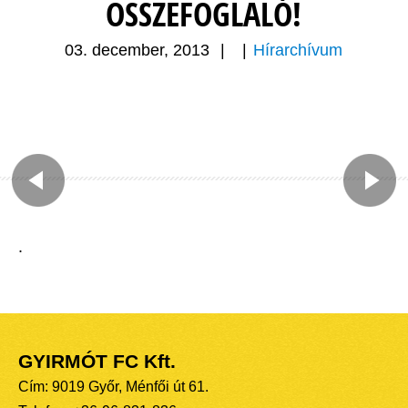
ÖSSZEFOGLALÓ!
03. december, 2013
|
|
Hírarchívum
.
GYIRMÓT FC Kft.
Cím: 9019 Győr, Ménfői út 61.