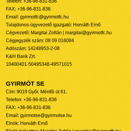
Telefon: +36-96-831-836
FAX: +36-96-831-836
Email: gyirmotfc@gyirmotfc.hu
Tulajdonos-ügyvezető igazgató: Horváth Ernő
Cégvezető: Margitai Zoltán | margitai@gyirmotfc.hu
Cégjegyzék szám: 08 09 016084
Adószám: 14248953-2-08
K&H Bank Zrt.
10400401-50495348-49571015
GYIRMÓT SE
Cím: 9019 Győr, Ménfői út 61.
Telefon: +36-96-831-836
FAX: +36-96-831-836
Email: gyirmotse@gyirmotse.hu
Elnök: Horváth Ernő