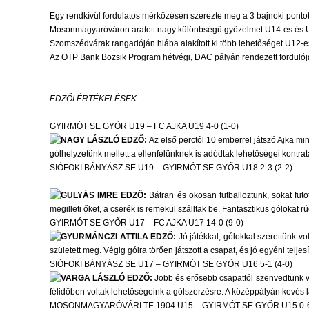
Egy rendkívül fordulatos mérkőzésen szerezte meg a 3 bajnoki ponto
Mosonmagyaróváron aratott nagy különbségű győzelmet U14-es és 
Szomszédvárak rangadóján hiába alakított ki több lehetőséget U12-e
Az OTP Bank Bozsik Program hétvégi, DAC pályán rendezett fordulój
EDZŐI ÉRTÉKELÉSEK:
GYIRMÓT SE GYŐR U19 – FC AJKA U19 4-0 (1-0)
NAGY LÁSZLÓ EDZŐ:
Az első perctől 10 emberrel játszó Ajka m
gólhelyzetünk mellett a ellenfelünknek is adódtak lehetőségei kont
SIÓFOKI BÁNYÁSZ SE U19 – GYIRMÓT SE GYŐR U18 2-3 (2-2)
GULYÁS IMRE EDZŐ:
Bátran és okosan futballoztunk, sokat futo
megilleti őket, a cserék is remekül szálltak be. Fantasztikus gólokat 
GYIRMÓT SE GYŐR U17 – FC AJKA U17 14-0 (9-0)
GYURMÁNCZI ATTILA EDZŐ:
Jó játékkal, gólokkal szerettünk vo
született meg. Végig gólra törően játszott a csapat, és jó egyéni telje
SIÓFOKI BÁNYÁSZ SE U17 – GYIRMÓT SE GYŐR U16 5-1 (4-0)
VARGA LÁSZLÓ EDZŐ:
Jobb és erősebb csapattól szenvedtünk ve
félidőben voltak lehetőségeink a gólszerzésre. A középpályán kevés 
MOSONMAGYARÓVÁRI TE 1904 U15 – GYIRMÓT SE GYŐR U15 0-6 