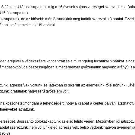
t Siófokon U18-as csapatunk, míg a 16 évesek sajnos vereséget szenvedtek a Balat
U15-ös csapatunk.
s csapatunk, de az idősebb ménfőcsanakiak meg tudták szerezni a 3 pontot. Ezze
ában ismét remekeltek U9-eseink!
inden erejével a védekezésre koncentrált és a mi rengeteg technikai hibánkat is h
ratámadásokból, de összességében a megérdemelt győzelmünk nagyobb arányú is le
ttunk, agresszívak voltunk és játékban is sikerült az ellenfelünk főlé nőnünk. Já
rúgtunk, gratulálok nagyszerű győzelem volt!
lna köszönetet mondani a lehetőségért, hogy a csapat a center pályán játszhatott. G
sítményeket láthattunk.
reséget. Bosszantó gólokat kaptunk az első félidő végén. Mezőnyben jól játszottun
labdát szereztünk, nem voltunk elég agresszívek, belső védőink nagyon gyengén ját
(0-3)