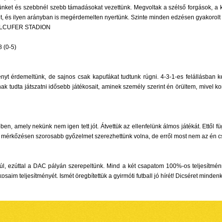
felünket és szebbnél szebb támadásokat vezettünk. Megvoltak a szélső forgások, 
nket, és ilyen arányban is megérdemelten nyertünk. Szinte minden edzésen gyakorol
ALCUFER STADION
(0-5)
yt érdemeltünk, de sajnos csak kapufákat tudtunk rúgni. 4-3-1-es felállásban kez
nak tudta játszatni idősebb játékosait, aminek személy szerint én örültem, mivel kom
őben, amely nekünk nem igen tett jót. Átvettük az ellenfelünk álmos játékát. Ettől 
b mérkőzésen szorosabb győzelmet szerezhettünk volna, de erről most nem az én c
úl, ezúttal a DAC pályán szerepeltünk. Mind a két csapatom 100%-os teljesítménn
aim teljesítményét. Ismét öregbítettük a gyirmóti futball jó hírét! Dicséret minden