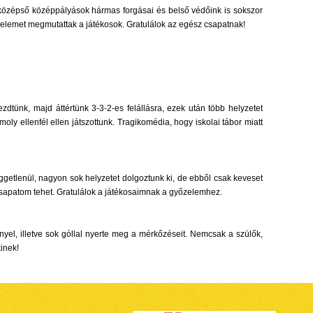
a középső középpályások hármas forgásai és belső védőink is sokszor
t elemet megmutattak a játékosok. Gratulálok az egész csapatnak!
dtünk, majd áttértünk 3-3-2-es felállásra, ezek után több helyzetet
oly ellenfél ellen játszottunk. Tragikomédia, hogy iskolai tábor miatt
függetlenül, nagyon sok helyzetet dolgoztunk ki, de ebből csak keveset
sapatom tehet. Gratulálok a játékosaimnak a győzelemhez.
yel, illetve sok góllal nyerte meg a mérkőzéseit. Nemcsak a szülők,
kinek!