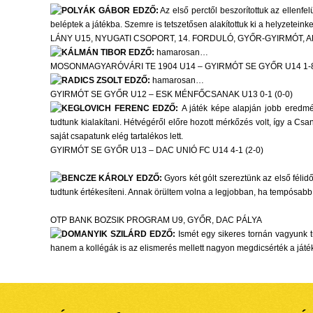
POLYÁK GÁBOR EDZŐ:
Az első perctől beszorítottuk az ellen
beléptek a játékba. Szemre is tetszetősen alakítottuk ki a helyzetei
LÁNY U15, NYUGATI CSOPORT, 14. FORDULÓ, GYŐR-GYIRMÓT, 
KÁLMÁN TIBOR EDZŐ:
hamarosan…
MOSONMAGYARÓVÁRI TE 1904 U14 – GYIRMÓT SE GYŐR U14 1-8 
RADICS ZSOLT EDZŐ:
hamarosan…
GYIRMÓT SE GYŐR U12 – ESK MÉNFŐCSANAK U13 0-1 (0-0)
KEGLOVICH FERENC EDZŐ:
A játék képe alapján jobb eredmén
tudtunk kialakítani. Hétvégéről előre hozott mérkőzés volt, így a Csa
saját csapatunk elég tartalékos lett.
GYIRMÓT SE GYŐR U13 – DAC UNIÓ FC U14 4-1 (2-0)
BENCZE KÁROLY EDZŐ:
Gyors két gólt szereztünk az első félid
tudtunk értékesíteni. Annak örültem volna a legjobban, ha tempósab
OTP BANK BOZSIK PROGRAM U9, GYŐR, DAC PÁLYA
DOMANYIK SZILÁRD EDZŐ:
Ismét egy sikeres tornán vagyunk t
hanem a kollégák is az elismerés mellett nagyon megdicsérték a játékos