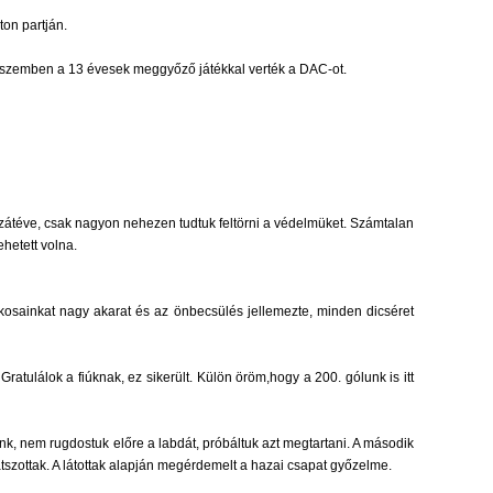
on partján.
l szemben a 13 évesek meggyőző játékkal verték a DAC-ot.
ozzátéve, csak nagyon nehezen tudtuk feltörni a védelmüket. Számtalan
hetett volna.
tékosainkat nagy akarat és az önbecsülés jellemezte, minden dicséret
ratulálok a fiúknak, ez sikerült. Külön öröm,hogy a 200. gólunk is itt
k, nem rugdostuk előre a labdát, próbáltuk azt megtartani. A második
szottak. A látottak alapján megérdemelt a hazai csapat győzelme.