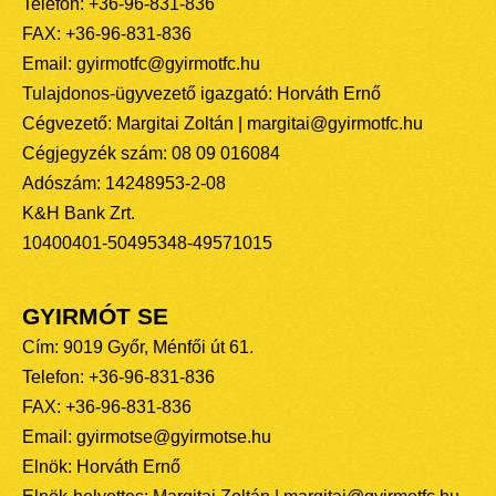
Telefon: +36-96-831-836
FAX: +36-96-831-836
Email: gyirmotfc@gyirmotfc.hu
Tulajdonos-ügyvezető igazgató: Horváth Ernő
Cégvezető: Margitai Zoltán | margitai@gyirmotfc.hu
Cégjegyzék szám: 08 09 016084
Adószám: 14248953-2-08
K&H Bank Zrt.
10400401-50495348-49571015
GYIRMÓT SE
Cím: 9019 Győr, Ménfői út 61.
Telefon: +36-96-831-836
FAX: +36-96-831-836
Email: gyirmotse@gyirmotse.hu
Elnök: Horváth Ernő