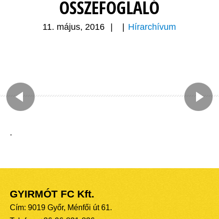
ÖSSZEFOGLALÓ
11. május, 2016
|
|
Hírarchívum
.
GYIRMÓT FC Kft.
Cím: 9019 Győr, Ménfői út 61.