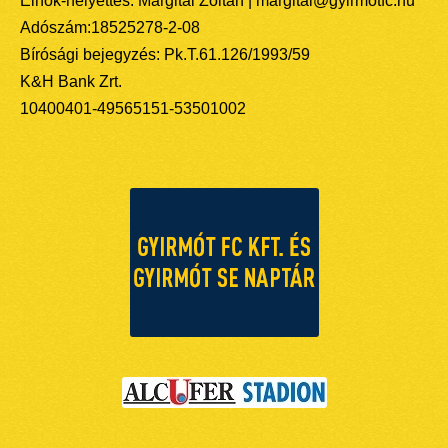
Elnök-helyettes: Margitai Zoltán | margitai@gyirmotfc.hu
Adószám:18525278-2-08
Bírósági bejegyzés: Pk.T.61.126/1993/59
K&H Bank Zrt.
10400401-49565151-53501002