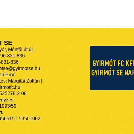
T SE
őr, Ménfői út 61.
-96-831-836
-831-836
motse@gyirmotse.hu
th Ernő
es: Margitai Zoltán |
rmotfc.hu
525278-2-08
egyzés:
/1993/59
t.
9565151-53501002