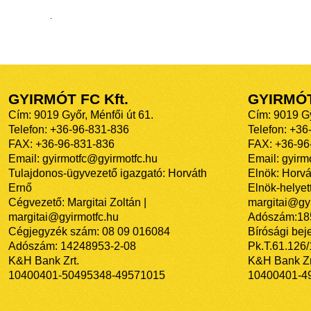
.
GYIRMÓT FC Kft.
GYIRMÓ
Cím: 9019 Győr, Ménfői út 61.
Cím: 9019 Gy
Telefon: +36-96-831-836
Telefon: +36
FAX: +36-96-831-836
FAX: +36-96
Email: gyirmotfc@gyirmotfc.hu
Email: gyir
Tulajdonos-ügyvezető igazgató: Horváth
Elnök: Horvá
Ernő
Elnök-helyett
Cégvezető: Margitai Zoltán |
margitai@gyi
margitai@gyirmotfc.hu
Adószám:18
Cégjegyzék szám: 08 09 016084
Bírósági bej
Adószám: 14248953-2-08
Pk.T.61.126
K&H Bank Zrt.
K&H Bank Zr
10400401-50495348-49571015
10400401-4