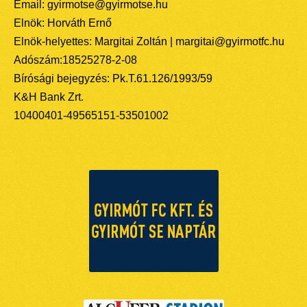
Email: gyirmotse@gyirmotse.hu
Elnök: Horváth Ernő
Elnök-helyettes: Margitai Zoltán | margitai@gyirmotfc.hu
Adószám:18525278-2-08
Bírósági bejegyzés: Pk.T.61.126/1993/59
K&H Bank Zrt.
10400401-49565151-53501002