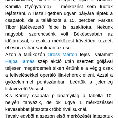
Kamilla Gyógyfürdõ) – mérkõzést sem tudtak
lejátszani. A Tisza ligetben ugyan pályára léptek a
csapatok, de a találkozót a 15. percben Farkas
Tibor játékvezetõ félbe is szakította. Nekünk
nagyobb szerencsénk volt Békéscsabán az
idõjárással, s csak a mérkõzést követõen kezdett
el esni a vihar sarokban az esõ.
Azon a találkozón
Oross Márton
fejes-, valamint
Hajba Tamás
szép akció után szerzett góljával
teljesen megérdemelt sikert értünk e a végig csak
a felívelésekkel operáló lila-fehérek elleni. Azzal a
gyõzelemmel pontszámban beértük a jelenleg
listavezetõ Vasast.
Kis Károly csapata pillanatnyilag a tabella 10.
helyén tanyázik, de õk ugye 1 mérkõzéssel
kevesebbet játszottak több riválisuknál.
Tavaly egybõl a szezon elsõ mérkõzését játszottuk