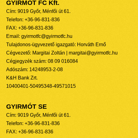
GYIRMÓT FC Kft.
Cím: 9019 Győr, Ménfői út 61.
Telefon: +36-96-831-836
FAX: +36-96-831-836
Email: gyirmotfc@gyirmotfc.hu
Tulajdonos-ügyvezető igazgató: Horváth Ernő
Cégvezető: Margitai Zoltán | margitai@gyirmotfc.hu
Cégjegyzék szám: 08 09 016084
Adószám: 14248953-2-08
K&H Bank Zrt.
10400401-50495348-49571015
GYIRMÓT SE
Cím: 9019 Győr, Ménfői út 61.
Telefon: +36-96-831-836
FAX: +36-96-831-836