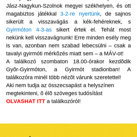
Jász-Nagykun-Szolnok megyei székhelyen, és ott
magabiztos játékkal
3-2-re nyertünk
, de sajnos
sikerült a visszavágás a kék-fehéreknek, s
Gyirmóton 4-3-as
sikert értek el. Tehát most
nekünk kell visszavágnunk! Erre minden esély meg
is van, azonban nem szabad lebecsülni – csak a
tavalyi gyirmóti mérkõzés miatt sem – a MÁV-ot!
A találkozó szombaton 18.00-órakor kezdõdik
Gyõr-Gyirmóton, a Gyirmót stadionban! A
találkozóra minél több nézõt várunk szeretettel!
Aki nem tudja az összecsapást a helyszínen
megtekinteni, õ élõ szöveges tudósítást
OLVASHAT ITT
a találkozóról!