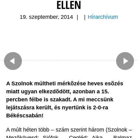
ELLEN
19. szeptember, 2014
|
|
Hírarchívum
A Szolnok múltheti mérkõzése heves esõzés
miatt ugyan elkezdõdött, azonban a 15.
percben félbe is szakadt. A mi meccsünk
lejátszásra került, és nyertünk is 2-0-ra
Békéscsabán!
A múlt héten több – szám szerint három (Szolnok –
Mezõkövesd; Siófok – Cegléd; Ajka – Balmaz