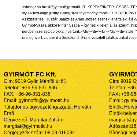
<strong><a href="/gyirmot/gyirmot/HIR_KEPEK/PINTER_CSABA_FEKETE
style="text-align:justify"><img src="/gyirmot/gyirmot/HIR_KEPEK/PIN
Asszisztensei Huszár Balázs és Aradi József lesznek, a tartalék játé
Gyirmót-Vasas, akkor Pintér Csaba – így néz ki jelen állás szerint, hi
percben szerzett gólokkal nyertünk.</div><div><br></div><div style="t
ra megnyert, valamint a Siófokon 2-0-ra elveszített találkozónkat vez
GYIRMÓT FC Kft.
GYIRMÓ
Cím: 9019 Győr, Ménfői út 61.
Cím: 9019 Gy
Telefon: +36-96-831-836
Telefon: +36
FAX: +36-96-831-836
FAX: +36-96
Email: gyirmotfc@gyirmotfc.hu
Email: gyir
Tulajdonos-ügyvezető igazgató: Horváth
Elnök: Horvá
Ernő
Elnök-helyett
Cégvezető: Margitai Zoltán |
margitai@gyi
margitai@gyirmotfc.hu
Adószám:18
Cégjegyzék szám: 08 09 016084
Bírósági bej