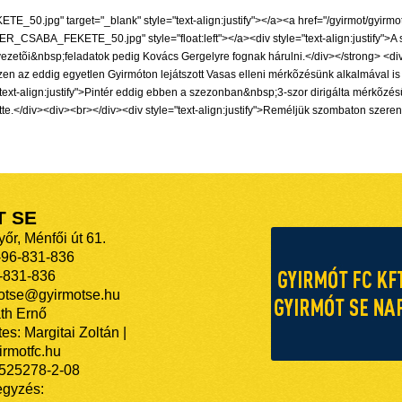
_50.jpg" target="_blank" style="text-align:justify"></a><a href="/gyirmot/gy
TER_CSABA_FEKETE_50.jpg" style="float:left"></a><div style="text-align:justify">A
kvezetõi&nbsp;feladatok pedig Kovács Gergelyre fognak hárulni.</div></strong> <div
szen az eddig egyetlen Gyirmóton lejátszott Vasas elleni mérkõzésünk alkalmával is 
ext-align:justify">Pintér eddig ebben a szezonban&nbsp;3-szor dirigálta mérkõzésünk
ette.</div><div><br></div><div style="text-align:justify">Reméljük szombaton szere
T SE
őr, Ménfői út 61.
-96-831-836
-831-836
motse@gyirmotse.hu
th Ernő
es: Margitai Zoltán |
rmotfc.hu
525278-2-08
egyzés: