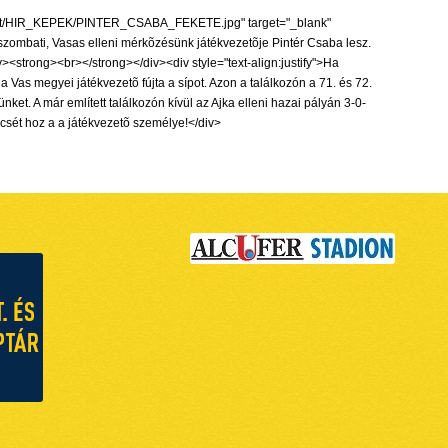
irmot/HIR_KEPEK/PINTER_CSABA_FEKETE.jpg" target="_blank"
 szombati, Vasas elleni mérkõzésünk játékvezetõje Pintér Csaba lesz.
><strong><br></strong></div><div style="text-align:justify">Ha
a Vas megyei játékvezetõ fújta a sípot. Azon a találkozón a 71. és 72.
et. A már említett találkozón kívül az Ajka elleni hazai pályán 3-0-
ncsét hoz a a játékvezetõ személye!</div>