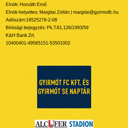
Elnök: Horváth Ernő
Elnök-helyettes: Margitai Zoltán | margitai@gyirmotfc.hu
Adószám:18525278-2-08
Bírósági bejegyzés: Pk.T.61.126/1993/59
K&H Bank Zrt.
10400401-49565151-53501002