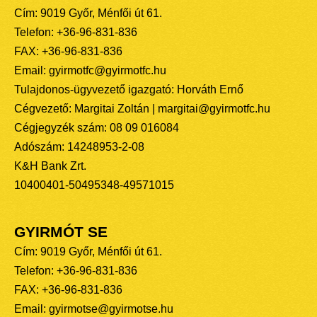
Cím: 9019 Győr, Ménfői út 61.
Telefon: +36-96-831-836
FAX: +36-96-831-836
Email: gyirmotfc@gyirmotfc.hu
Tulajdonos-ügyvezető igazgató: Horváth Ernő
Cégvezető: Margitai Zoltán | margitai@gyirmotfc.hu
Cégjegyzék szám: 08 09 016084
Adószám: 14248953-2-08
K&H Bank Zrt.
10400401-50495348-49571015
GYIRMÓT SE
Cím: 9019 Győr, Ménfői út 61.
Telefon: +36-96-831-836
FAX: +36-96-831-836
Email: gyirmotse@gyirmotse.hu