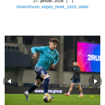
27. január, 2026
|
|
Hírarchívum
,
kepes_hirek_1920
,
slider