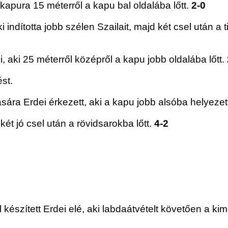
t kapura 15 méterről a kapu bal oldalába lőtt.
2-0
i indította jobb szélen Szailait, majd két csel után a
, aki 25 méterről középről a kapu jobb oldalába lőtt.
st.
ára Erdei érkezett, aki a kapu jobb alsóba helyezet
ét jó csel után a rövidsarokba lőtt.
4-2
készített Erdei elé, aki labdaátvételt követően a ki