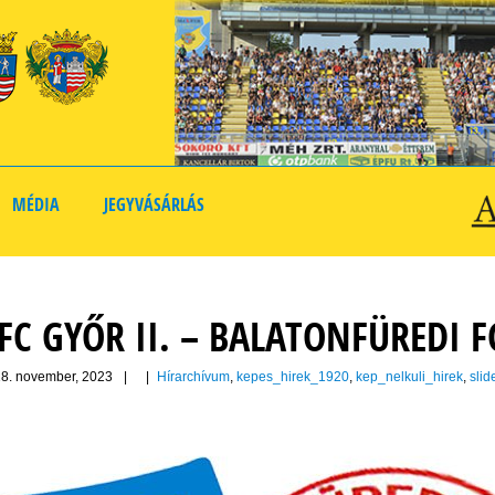
MÉDIA
JEGYVÁSÁRLÁS
C GYŐR II. – BALATONFÜREDI FC
8. november, 2023
|
|
Hírarchívum
,
kepes_hirek_1920
,
kep_nelkuli_hirek
,
slid