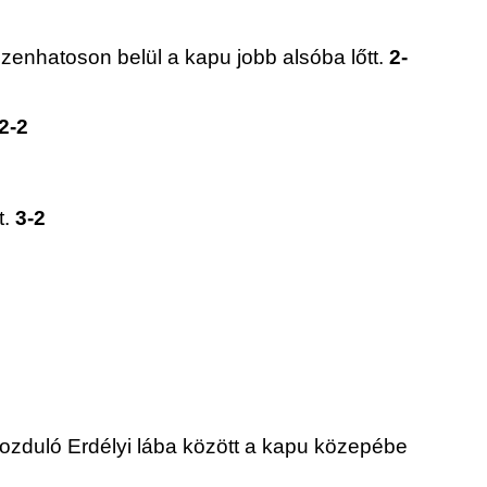
 tizenhatoson belül a kapu jobb alsóba lőtt.
2-
2-2
t.
3-2
mozduló Erdélyi lába között a kapu közepébe