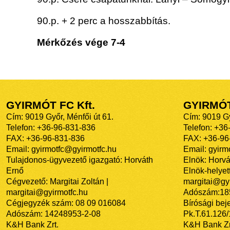
90.p. + 2 perc a hosszabbítás.
Mérkőzés vége 7-4
GYIRMÓT FC Kft.
GYIRMÓ
Cím: 9019 Győr, Ménfői út 61.
Cím: 9019 Gy
Telefon: +36-96-831-836
Telefon: +36
FAX: +36-96-831-836
FAX: +36-96
Email: gyirmotfc@gyirmotfc.hu
Email: gyir
Tulajdonos-ügyvezető igazgató: Horváth
Elnök: Horvá
Ernő
Elnök-helyett
Cégvezető: Margitai Zoltán |
margitai@gyi
margitai@gyirmotfc.hu
Adószám:18
Cégjegyzék szám: 08 09 016084
Bírósági bej
Adószám: 14248953-2-08
Pk.T.61.126
K&H Bank Zrt.
K&H Bank Zr