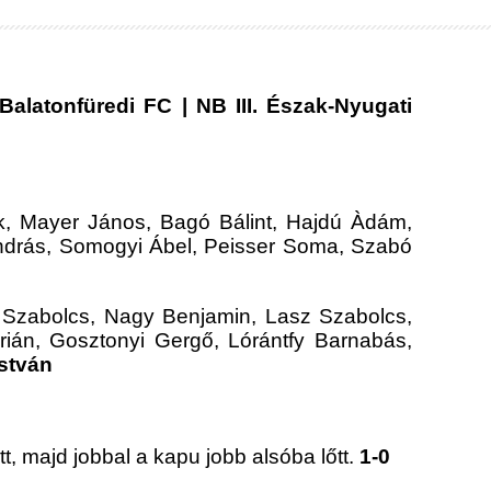
alatonfüredi FC | NB III. Észak-Nyugati
k, Mayer János, Bagó Bálint, Hajdú Àdám,
András, Somogyi Ábel, Peisser Soma, Szabó
or Szabolcs, Nagy Benjamin, Lasz Szabolcs,
drián, Gosztonyi Gergő, Lórántfy Barnabás,
stván
, majd jobbal a kapu jobb alsóba lőtt.
1-0