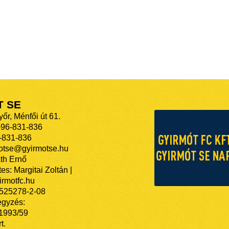
T SE
őr, Ménfői út 61.
-96-831-836
-831-836
motse@gyirmotse.hu
th Ernő
es: Margitai Zoltán |
rmotfc.hu
525278-2-08
egyzés:
/1993/59
t.