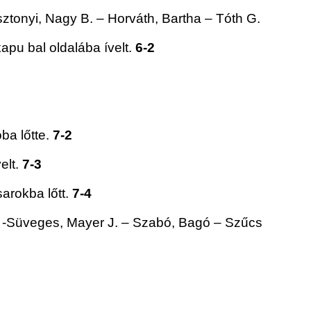
tonyi, Nagy B. – Horváth, Bartha – Tóth G.
kapu bal oldalába ívelt.
6-2
ba lőtte.
7-2
elt.
7-3
sarokba lőtt.
7-4
 -Süveges, Mayer J. – Szabó, Bagó – Szűcs