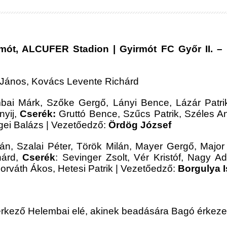
rmót, ALCUFER Stadion | Gyirmót FC Győr II. – B
k János, Kovács Levente Richárd
mbai Márk, Szőke Gergő, Lányi Bence, Lázár Patri
nyij,
Cserék:
Gruttó Bence, Szűcs Patrik, Széles 
ngei Balázs | Vezetőedző:
Ördög József
tván, Szalai Péter, Török Milán, Mayer Gergő, Maj
hárd,
Cserék
: Sevinger Zsolt, Vér Kristóf, Nagy A
rváth Ákos, Hetesi Patrik | Vezetőedző:
Borgulya I
 érkező Helembai elé, akinek beadására Bagó érkezett