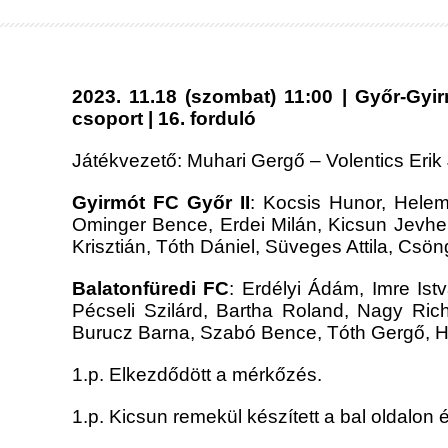
2023. 11.18 (szombat) 11:00 | Győr-Gyi
csoport | 16. forduló
Játékvezető: Muhari Gergő – Volentics Eri
Gyirmót FC Győr II
: Kocsis Hunor, Hele
Ominger Bence, Erdei Milán, Kicsun Jevhe
Krisztián, Tóth Dániel, Süveges Attila, Csö
Balatonfüredi FC
: Erdélyi Ádám, Imre Is
Pécseli Szilárd, Bartha Roland, Nagy Ric
Burucz Barna, Szabó Bence, Tóth Gergő, Ho
1.p. Elkezdődött a mérkőzés.
1.p. Kicsun remekül készített a bal oldalon