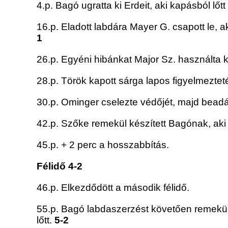
4.p. Bagó ugratta ki Erdeit, aki kapásból lőt
16.p. Eladott labdára Mayer G. csapott le, ak
1
26.p. Egyéni hibánkat Major Sz. használta ki
28.p. Török kapott sárga lapos figyelmezteté
30.p. Ominger cselezte védőjét, majd beadás
42.p. Szőke remekül készített Bagónak, aki k
45.p. + 2 perc a hosszabbítás.
Félidő 4-2
46.p. Elkezdődött a második félidő.
55.p. Bagó labdaszerzést követően remekül 
lőtt.
5-2