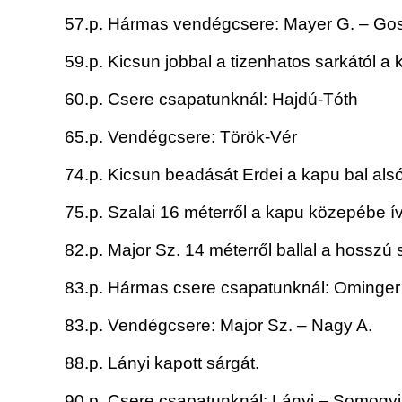
57.p. Hármas vendégcsere: Mayer G. – Gosz
59.p. Kicsun jobbal a tizenhatos sarkától a 
60.p. Csere csapatunknál: Hajdú-Tóth
65.p. Vendégcsere: Török-Vér
74.p. Kicsun beadását Erdei a kapu bal alsó
75.p. Szalai 16 méterről a kapu közepébe ív
82.p. Major Sz. 14 méterről ballal a hosszú 
83.p. Hármas csere csapatunknál: Ominger
83.p. Vendégcsere: Major Sz. – Nagy A.
88.p. Lányi kapott sárgát.
90.p. Csere csapatunknál: Lányi – Somogyi