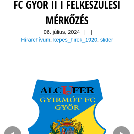
FC GYŐR II I FELKÉSZÜLÉSI
MÉRKŐZÉS
06. július, 2024
|
|
Hírarchívum
,
kepes_hirek_1920
,
slider