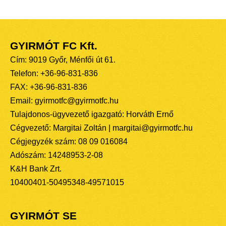
GYIRMÓT FC Kft.
Cím: 9019 Győr, Ménfői út 61.
Telefon: +36-96-831-836
FAX: +36-96-831-836
Email: gyirmotfc@gyirmotfc.hu
Tulajdonos-ügyvezető igazgató: Horváth Ernő
Cégvezető: Margitai Zoltán | margitai@gyirmotfc.hu
Cégjegyzék szám: 08 09 016084
Adószám: 14248953-2-08
K&H Bank Zrt.
10400401-50495348-49571015
GYIRMÓT SE