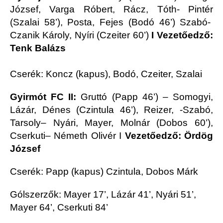
József, Varga Róbert, Rácz, Tóth- Pintér
(Szalai 58’)
, Posta, Fejes (Bodó 46’) Szabó-
Czanik
Károly
, Nyíri
(
Czeiter
60’)
I Vezetőedző:
Tenk Balázs
Cserék:
Koncz (kapus),
Bodó,
Czeiter
,
Szalai
Gyirmót FC
II:
Gruttó
(Papp 46’) –
Somogyi,
Lázár
,
Dénes
(
Czintula
46’),
Reizer
,
-Szabó,
Tarsol
y
– Nyári, Mayer
, Molnár (Dobos 60’),
Cserkuti
– Németh Olivér
I
Vezetőedző: Ördög
József
C
serék: Pap
p (kapus)
Czintula
,
Dobos Márk
Gólszerzők:
Mayer 17’, Lázár 41’, Nyári 51’,
Mayer 64’,
Cserkuti
84’