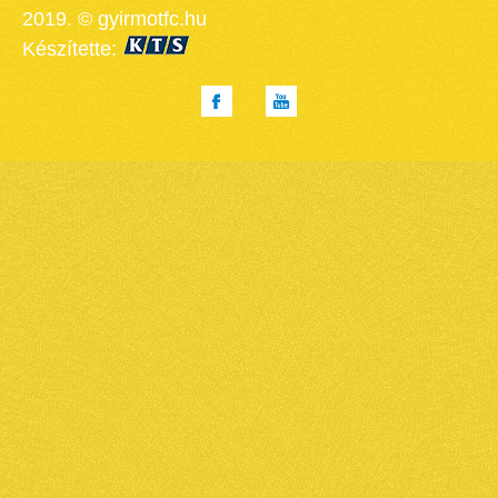
2019. © gyirmotfc.hu
Készítette: