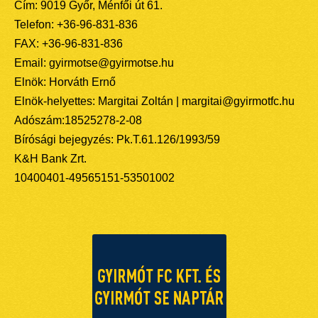
Cím: 9019 Győr, Ménfői út 61.
Telefon: +36-96-831-836
FAX: +36-96-831-836
Email: gyirmotse@gyirmotse.hu
Elnök: Horváth Ernő
Elnök-helyettes: Margitai Zoltán | margitai@gyirmotfc.hu
Adószám:18525278-2-08
Bírósági bejegyzés: Pk.T.61.126/1993/59
K&H Bank Zrt.
10400401-49565151-53501002