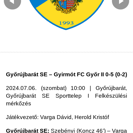
Győrújbarát SE – Gyirmót FC Győr II
0-5
(
0-2
)
2024.07.06. (szombat) 10:00 | Győrújbarát,
Győrújbarát SE Sporttelep I Felkészülési
mérkőzés
Játékvezető: Varga Dávid, Herold Kristóf
Győrújbarát SE:
Szebényi
(Koncz 46’)
– Varga