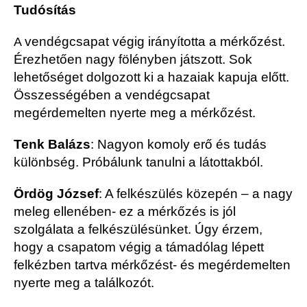
Tudósítás
vendégcsapat végig irányította a mérkőzést.
A
Érezhetően nagy fölényben játszott. Sok
lehetőséget dolgozott ki a hazaiak kapuja előtt.
Összességében a vendégcsapat
megérdemelten nyerte meg a mérkőzést.
Tenk Balázs
:
Nagyon komoly erő és tudás
különbség. Próbálunk tanulni a látottakból.
Ördög József
:
A felkészülés közepén – a nagy
meleg ellenében- ez a mérkőzés is jól
szolgálata a felkészülésünket. Úgy érzem,
hogy a csapatom végig a támadólag lépett
fel
k
é
zben tart
v
a mérkőzést- és megérdemelten
nyerte meg a találkozót.