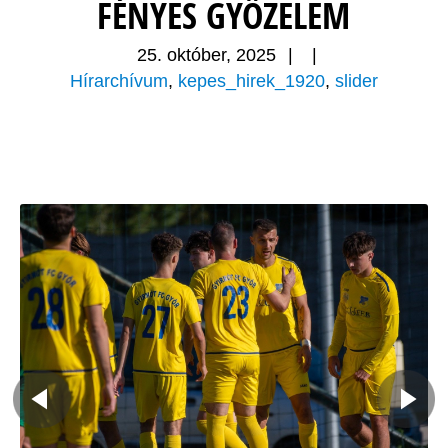
FÉNYES GYŐZELEM
25. október, 2025
|
|
Hírarchívum
,
kepes_hirek_1920
,
slider