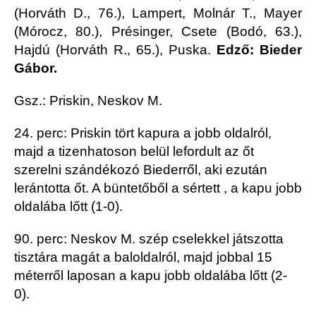
(Horváth D., 76.), Lampert, Molnár T., Mayer
(Mórocz, 80.), Présinger, Csete (Bodó, 63.),
Hajdú (Horváth R., 65.), Puska.
Edző: Bieder
Gábor.
Gsz.: Priskin, Neskov M.
24. perc: Priskin tört kapura a jobb oldalról,
majd a tizenhatoson belül lefordult az őt
szerelni szándékozó Biederről, aki ezután
lerántotta őt. A büntetőből a sértett , a kapu jobb
oldalába lőtt (1-0).
90. perc: Neskov M. szép cselekkel játszotta
tisztára magát a baloldalról, majd jobbal 15
méterről laposan a kapu jobb oldalába lőtt (2-
0).