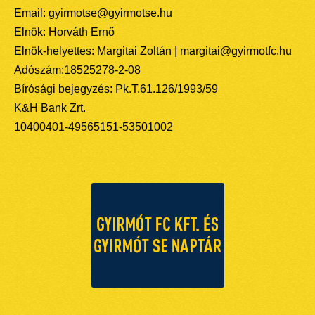
Email: gyirmotse@gyirmotse.hu
Elnök: Horváth Ernő
Elnök-helyettes: Margitai Zoltán | margitai@gyirmotfc.hu
Adószám:18525278-2-08
Bírósági bejegyzés: Pk.T.61.126/1993/59
K&H Bank Zrt.
10400401-49565151-53501002