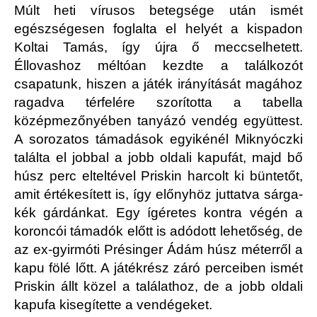
Múlt heti vírusos betegsége után ismét
egészségesen foglalta el helyét a kispadon
Koltai Tamás, így újra ő meccselhetett.
Éllovashoz méltóan kezdte a találkozót
csapatunk, hiszen a játék irányítását magához
ragadva térfelére szorította a tabella
középmezőnyében tanyázó vendég együttest.
A sorozatos támadások egyikénél Miknyóczki
találta el jobbal a jobb oldali kapufát, majd bő
húsz perc elteltével Priskin harcolt ki büntetőt,
amit értékesített is, így előnyhöz juttatva sárga-
kék gárdánkat. Egy ígéretes kontra végén a
koroncói támadók előtt is adódott lehetőség, de
az ex-gyirmóti Présinger Ádám húsz méterről a
kapu fölé lőtt. A játékrész záró perceiben ismét
Priskin állt közel a találathoz, de a jobb oldali
kapufa kisegítette a vendégeket.