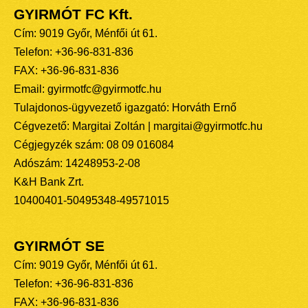
GYIRMÓT FC Kft.
Cím: 9019 Győr, Ménfői út 61.
Telefon: +36-96-831-836
FAX: +36-96-831-836
Email: gyirmotfc@gyirmotfc.hu
Tulajdonos-ügyvezető igazgató: Horváth Ernő
Cégvezető: Margitai Zoltán | margitai@gyirmotfc.hu
Cégjegyzék szám: 08 09 016084
Adószám: 14248953-2-08
K&H Bank Zrt.
10400401-50495348-49571015
GYIRMÓT SE
Cím: 9019 Győr, Ménfői út 61.
Telefon: +36-96-831-836
FAX: +36-96-831-836