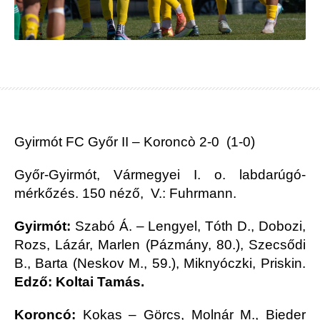
Gyirmót FC Győr II – Koroncò 2-0 (1-0)
Győr-Gyirmót, Vármegyei I. o. labdarúgó-
mérkőzés. 150 néző, V.: Fuhrmann.
Gyirmót:
Szabó Á. – Lengyel, Tóth D., Dobozi,
Rozs, Lázár, Marlen (Pázmány, 80.), Szecsődi
B., Barta (Neskov M., 59.), Miknyóczki, Priskin.
Edző: Koltai Tamás.
Koroncó:
Kokas – Görcs, Molnár M., Bieder