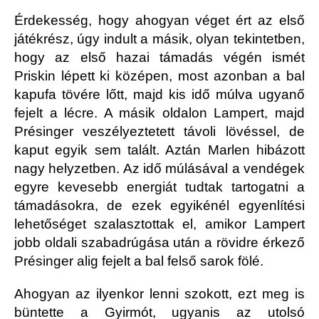
Érdekesség, hogy ahogyan véget ért az első
játékrész, úgy indult a másik, olyan tekintetben,
hogy az első hazai támadás végén ismét
Priskin lépett ki középen, most azonban a bal
kapufa tövére lőtt, majd kis idő múlva ugyanő
fejelt a lécre. A másik oldalon Lampert, majd
Présinger veszélyeztetett távoli lövéssel, de
kaput egyik sem talált. Aztán Marlen hibázott
nagy helyzetben. Az idő múlásával a vendégek
egyre kevesebb energiát tudtak tartogatni a
támadásokra, de ezek egyikénél egyenlítési
lehetőséget szalasztottak el, amikor Lampert
jobb oldali szabadrúgása után a rövidre érkező
Présinger alig fejelt a bal felső sarok fölé.
Ahogyan az ilyenkor lenni szokott, ezt meg is
büntette a Gyirmót, ugyanis az utolsó