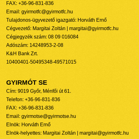
FAX: +36-96-831-836
Email: gyirmotfc@gyirmotfc.hu
Tulajdonos-ügyvezető igazgató: Horváth Ernő
Cégvezető: Margitai Zoltán | margitai@gyirmotfc.hu
Cégjegyzék szám: 08 09 016084
Adószám: 14248953-2-08
K&H Bank Zrt.
10400401-50495348-49571015
GYIRMÓT SE
Cím: 9019 Győr, Ménfői út 61.
Telefon: +36-96-831-836
FAX: +36-96-831-836
Email: gyirmotse@gyirmotse.hu
Elnök: Horváth Ernő
Elnök-helyettes: Margitai Zoltán | margitai@gyirmotfc.hu