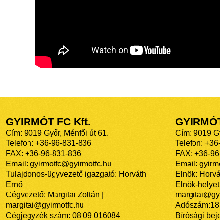
GYIRMÓT FC Kft.
GYIRMÓ
Cím: 9019 Győr, Ménfői út 61.
Cím: 9019 Gy
Telefon: +36-96-831-836
Telefon: +36
FAX: +36-96-831-836
FAX: +36-96
Email: gyirmotfc@gyirmotfc.hu
Email: gyir
Tulajdonos-ügyvezető igazgató: Horváth
Elnök: Horvá
Ernő
Elnök-helyett
Cégvezető: Margitai Zoltán |
margitai@gyi
margitai@gyirmotfc.hu
Adószám:18
Cégjegyzék szám: 08 09 016084
Bírósági bej