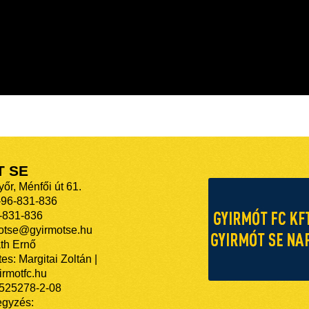
T SE
őr, Ménfői út 61.
-96-831-836
-831-836
motse@gyirmotse.hu
th Ernő
es: Margitai Zoltán |
rmotfc.hu
525278-2-08
egyzés: