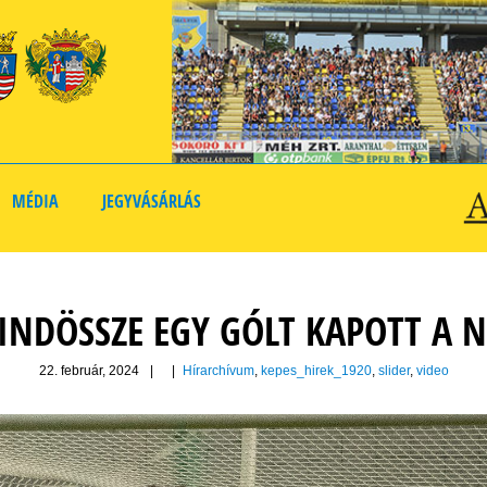
MÉDIA
JEGYVÁSÁRLÁS
INDÖSSZE EGY GÓLT KAPOTT A N
22. február, 2024
|
|
Hírarchívum
,
kepes_hirek_1920
,
slider
,
video