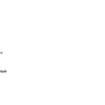
ny
 Győr