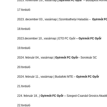
2023. november 26., vasárnap
| Gyirmót FC Győr
– Budapest Honv
17.forduló
2023. december 03., vasárnap | Szombathelyi Haladás –
Gyirmót F
18.forduló
2023.december 10., vasárnap | ETO FC Győr
– Gyirmót FC Győr
19.forduló
2024. február 04., vasárnap |
Gyirmót FC Győr
– Soroksár SC
20.forduló
2024. február 11., vasárnap | Budafoki MTE –
Gyirmót FC Győr
21.forduló
224. február 18., |
Gyirmót FC Győr –
Szeged-Csanád Grosics Akad
22.forduló