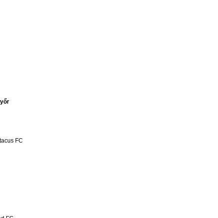
yőr
tacus FC