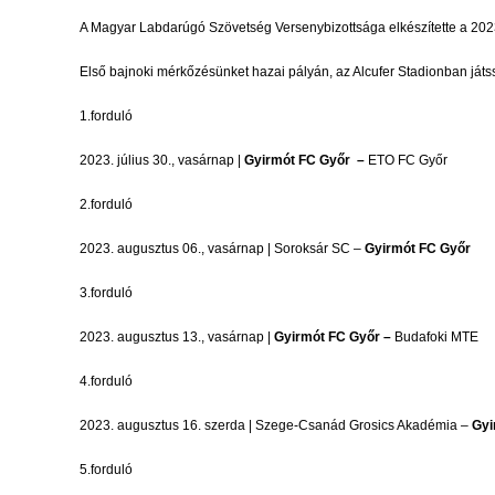
A Magyar Labdarúgó Szövetség Versenybizottsága elkészítette a 2023
Első bajnoki mérkőzésünket hazai pályán, az Alcufer Stadionban játs
1.forduló
2023. július 30., vasárnap |
Gyirmót FC Győr –
ETO FC Győr
2.forduló
2023. augusztus 06., vasárnap | Soroksár SC –
Gyirmót FC Győr
3.forduló
2023. augusztus 13., vasárnap |
Gyirmót FC Győr –
Budafoki MTE
4.forduló
2023. augusztus 16. szerda | Szege-Csanád Grosics Akadémia –
Gyi
5.forduló