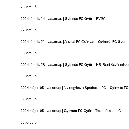
28.forduló
2024. április 14., vasárnap |
Gyirmót FC Győr
– BVSC
29.forduló
2024. április 21., vasárnap | Aqvital FC Csákvár –
Gyirmót FC Győr
30.forduló
2024. április 28., vasárnap |
Gyirmót FC Győr –
HR-Rent Kozármisle
31.forduló
2024.május 05., vasárnap | Nyíregyháza Spartacus FC –
Gyirmót FC
32.forduló
2024.május 05., vasárnap |
Gyirmót FC Győr –
Tiszakécskei LC
33.forduló