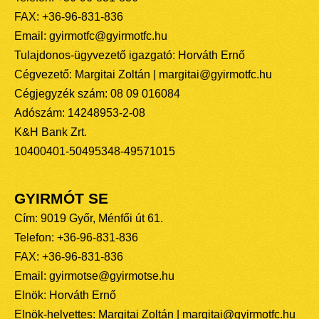
FAX: +36-96-831-836
Email: gyirmotfc@gyirmotfc.hu
Tulajdonos-ügyvezető igazgató: Horváth Ernő
Cégvezető: Margitai Zoltán | margitai@gyirmotfc.hu
Cégjegyzék szám: 08 09 016084
Adószám: 14248953-2-08
K&H Bank Zrt.
10400401-50495348-49571015
GYIRMÓT SE
Cím: 9019 Győr, Ménfői út 61.
Telefon: +36-96-831-836
FAX: +36-96-831-836
Email: gyirmotse@gyirmotse.hu
Elnök: Horváth Ernő
Elnök-helyettes: Margitai Zoltán | margitai@gyirmotfc.hu