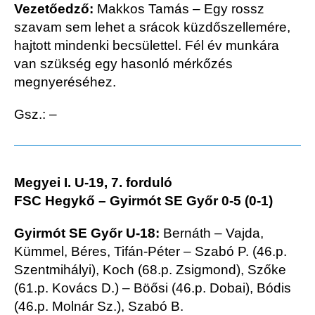
Vezetőedző:
Makkos Tamás –
Egy rossz
szavam sem lehet a srácok küzdőszellemére,
hajtott mindenki becsülettel. Fél év munkára
van szükség egy hasonló mérkőzés
megnyeréséhez.
Gsz.: –
Megyei I. U-19, 7. forduló
FSC Hegykő – Gyirmót SE Győr 0-5 (0-1)
Gyirmót SE Győr U-18:
Bernáth – Vajda,
Kümmel, Béres, Tifán-Péter – Szabó P. (46.p.
Szentmihályi), Koch (68.p. Zsigmond), Szőke
(61.p. Kovács D.) – Böősi (46.p. Dobai), Bódis
(46.p. Molnár Sz.), Szabó B.