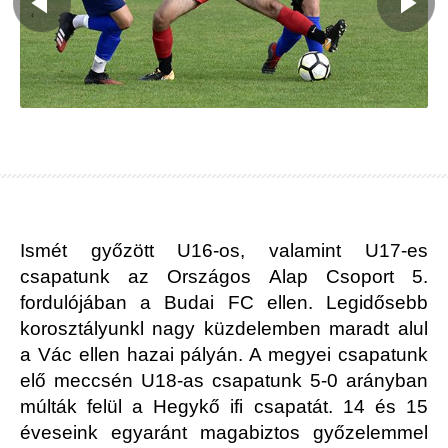
Ismét győzött U16-os, valamint U17-es
csapatunk az Országos Alap Csoport 5.
fordulójában a Budai FC ellen. Legidősebb
korosztályunkl nagy küzdelemben maradt alul
a Vác ellen hazai pályán. A megyei csapatunk
elő meccsén U18-as csapatunk 5-0 arányban
múlták felül a Hegykő ifi csapatát. 14 és 15
éveseink egyaránt magabiztos győzelemmel