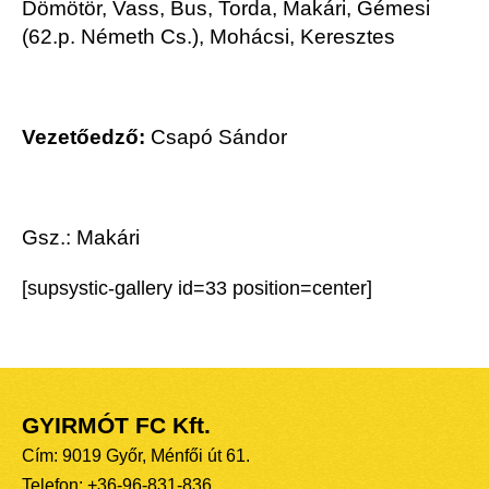
Dömötör, Vass, Bus, Torda, Makári, Gémesi
(62.p. Németh Cs.), Mohácsi, Keresztes
Vezetőedző:
Csapó Sándor
Gsz.: Makári
[supsystic-gallery id=33 position=center]
GYIRMÓT FC Kft.
Cím: 9019 Győr, Ménfői út 61.
Telefon: +36-96-831-836