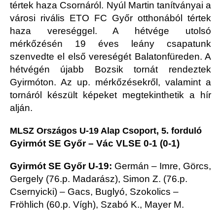
tértek haza Csornáról. Nyúl Martin tanítványai a
városi rivális ETO FC Győr otthonából tértek
haza vereséggel. A hétvége utolsó
mérkőzésén 19 éves leány csapatunk
szenvedte el első vereségét Balatonfüreden. A
hétvégén újabb Bozsik tornát rendeztek
Gyirmóton. Az up. mérkőzésekről, valamint a
tornáról készült képeket megtekinthetik a hír
alján.
MLSZ Országos U-19 Alap Csoport, 5. forduló
Gyirmót SE Győr – Vác VLSE 0-1 (0-1)
Gyirmót SE Győr U-19:
Germán – Imre, Görcs,
Gergely (76.p. Madarász), Simon Z. (76.p.
Csernyicki) – Gacs, Buglyó, Szokolics –
Fröhlich (60.p. Vígh), Szabó K., Mayer M.