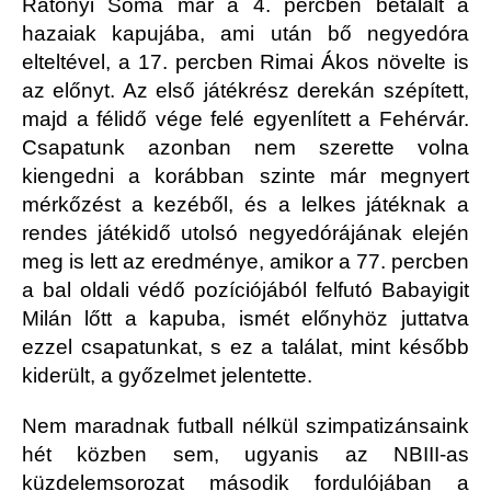
Rátonyi Soma már a 4. percben betalált a
hazaiak kapujába, ami után bő negyedóra
elteltével, a 17. percben Rimai Ákos növelte is
az előnyt. Az első játékrész derekán szépített,
majd a félidő vége felé egyenlített a Fehérvár.
Csapatunk azonban nem szerette volna
kiengedni a korábban szinte már megnyert
mérkőzést a kezéből, és a lelkes játéknak a
rendes játékidő utolsó negyedórájának elején
meg is lett az eredménye, amikor a 77. percben
a bal oldali védő pozíciójából felfutó Babayigit
Milán lőtt a kapuba, ismét előnyhöz juttatva
ezzel csapatunkat, s ez a találat, mint később
kiderült, a győzelmet jelentette.
Nem maradnak futball nélkül szimpatizánsaink
hét közben sem, ugyanis az NBIII-as
küzdelemsorozat második fordulójában a