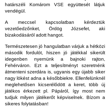
határszéli Komárom VSE együttesét látjuk
vendégül.
A meccsel kapcsolatban kérdeztük
vezetőedzőnket, Ördög Józsefet, aki
bizakodásáról adott hangot.
Természetesen jó hangulatban várjuk a hétközi
második fordulót, hiszen jó játékkal sikerült
idegenben nyernünk a bajnoki rajton,
Fehérváron. Ezt a teljesítményt szeretnénk
átmenteni szerdára is, ugyanis egy újabb siker
nagy lökést adna a későbbiekre. Ellenfelünknél
meglehetősen kicserélődött a keret, több új
játékos érkezett pl. Pápáról, így most nem
tudjuk milyen játékerőt képviselnek. Bízom a
sikeres folytatásban!