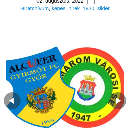
02. augusztus, 2022
|
|
Hírarchívum
,
kepes_hirek_1920
,
slider