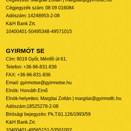
Cégjegyzék szám: 08 09 016084
Adószám: 14248953-2-08
K&H Bank Zrt.
10400401-50495348-49571015
GYIRMÓT SE
Cím: 9019 Győr, Ménfői út 61.
Telefon: +36-96-831-836
FAX: +36-96-831-836
Email: gyirmotse@gyirmotse.hu
Elnök: Horváth Ernő
Elnök-helyettes: Margitai Zoltán | margitai@gyirmotfc.hu
Adószám:18525278-2-08
Bírósági bejegyzés: Pk.T.61.126/1993/59
K&H Bank Zrt.
10400401-49565151-53501002