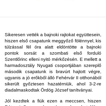
Sikeresen vették a bajnoki rajtokat együttesein,
hiszen első csapatunk meggyőző fölénnyel, kis
túlzással fél óra alatt eldöntötte a bajnoki
pontok sorsát a szombati első forduló
Szentlőrinc elleni nyitó mérkőzésén. E mellett a
harmadosztály Nyugati csoportjában szereplő
második csapatunk is bravúrt hajtott végre,
ugyanis a jó erőkből álló Fehérvár II otthonából
sikerült győztesen hazatérniük, ahol 3-2-re
diadalmaskodtak Ördög József tanítványai.
Jól kezdtek a fiúk ezen a meccsen, hiszen