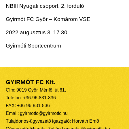
NBIII Nyugati csoport, 2. forduló
Gyirmót FC Győr – Komárom VSE
2022 augusztus 3. 17.30.
Gyirmóti Sportcentrum
GYIRMÓT FC Kft.
Cím: 9019 Győr, Ménfői út 61.
Telefon: +36-96-831-836
FAX: +36-96-831-836
Email: gyirmotfc@gyirmotfc.hu
Tulajdonos-ügyvezető igazgató: Horváth Ernő
Cégvezető: Margitai Zoltán | margitai@gyirmotfc.hu